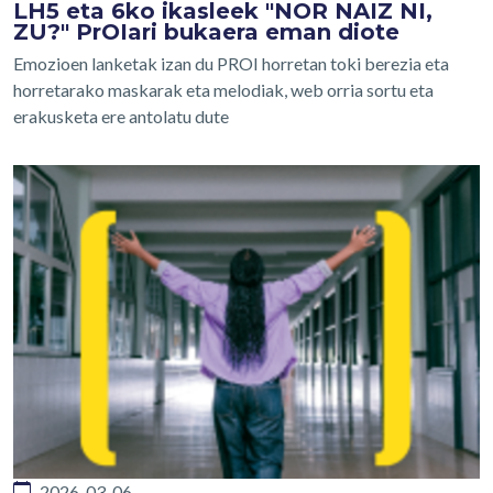
LH5 eta 6ko ikasleek "NOR NAIZ NI,
ZU?" PrOIari bukaera eman diote
Emozioen lanketak izan du PROI horretan toki berezia eta
horretarako maskarak eta melodiak, web orria sortu eta
erakusketa ere antolatu dute
2026-03-06