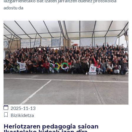
lazgarrienetako bat izaten jarraitzen duenez protokoloa
adostu da
2025-11-13
Bizikidetza
Heriotzaren pedagogia saioan