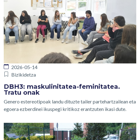
2026-05-14
Bizikidetza
DBH3: maskulinitatea-feminitatea.
Tratu onak
Genero estereotipoak landu dituzte tailer partehartzailean eta
egoera ezberdinei ikuspegi kritikoz erantzuten ikasi dute.