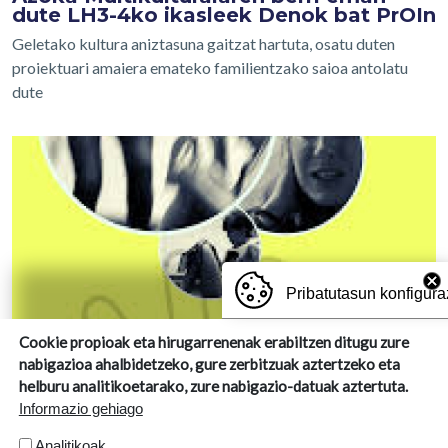
dute LH3-4ko ikasleek Denok bat PrOIn
Geletako kultura aniztasuna gaitzat hartuta, osatu duten
proiektuari amaiera emateko familientzako saioa antolatu
dute
Pribatutasun konfigura
Cookie propioak eta hirugarrenenak erabiltzen ditugu zure
nabigazioa ahalbidetzeko, gure zerbitzuak aztertzeko eta
helburu analitikoetarako, zure nabigazio-datuak aztertuta.
Informazio gehiago
2025-02-07
Analitikoak