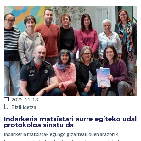
2025-11-13
Bizikidetza
Indarkeria matxistari aurre egiteko udal
protokoloa sinatu da
Indarkeria matxistak egungo gizarteak duen arazorik