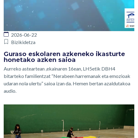
2026-06-22
Bizikidetza
Guraso eskolaren azkeneko ikasturte
honetako azken saioa
Aurreko asteartean ,ekainaren 16ean, LH5etik DBH4
bitarteko familientzat “Nerabeen harremanak eta emozioak
udaran nola ulertu” saioa izan da. Hemen bertan azaldutakoa
audio.