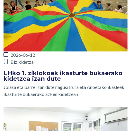
2026-06-12
Bizikidetza
LHko 1. ziklokoek ikasturte bukaerako
kidetzea izan dute
Jolasa eta barre izan dute nagusi Irura eta Anoetako ikasleek
ikasturte bukaerako azken kidetzean