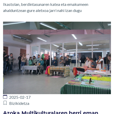
Ikastolan, berdintasunaren katea eta emakumeen
ahalduntzean gure aletxoa jarri nahi izan dugu
2025-02-17
Bizikidetza
Azoka Multikulturalaren berri eman