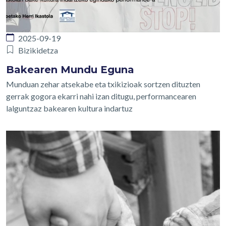
2025-09-19
Bizikidetza
Bakearen Mundu Eguna
Munduan zehar atsekabe eta txikizioak sortzen dituzten
gerrak gogora ekarri nahi izan ditugu, performancearen
lalguntzaz bakearen kultura indartuz