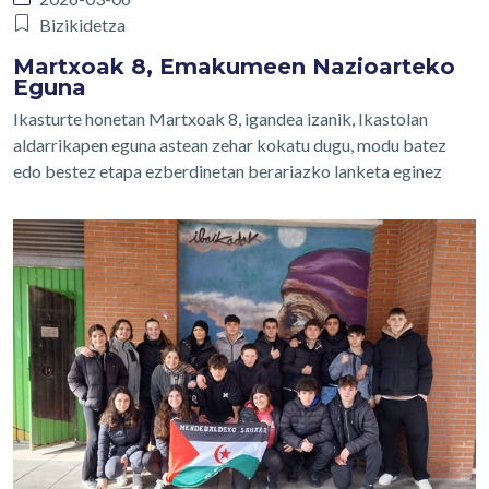
Bizikidetza
Martxoak 8, Emakumeen Nazioarteko
Eguna
Ikasturte honetan Martxoak 8, igandea izanik, Ikastolan
aldarrikapen eguna astean zehar kokatu dugu, modu batez
edo bestez etapa ezberdinetan berariazko lanketa eginez