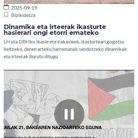
2025-09-19
Bizikidetza
Dinamika eta irteerak ikasturte
hasierari ongi etorri emateko
LH eta DBHko ikasle eta irakasleek, ikasturteari gogotsu
heltzeko, denen arteko harremanak sendotzeko dinamikak
eta irteerak burutu ditugu