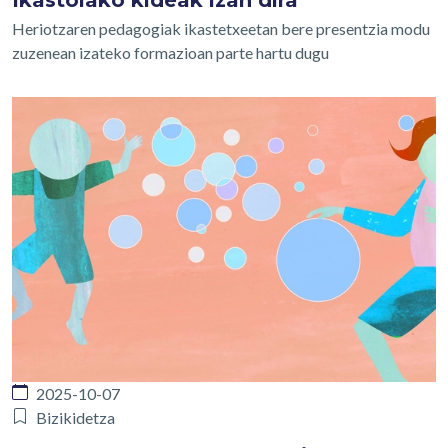
Ikastolako kideak izan dira
Heriotzaren pedagogiak ikastetxeetan bere presentzia modu
zuzenean izateko formazioan parte hartu dugu
2025-10-07
Bizikidetza