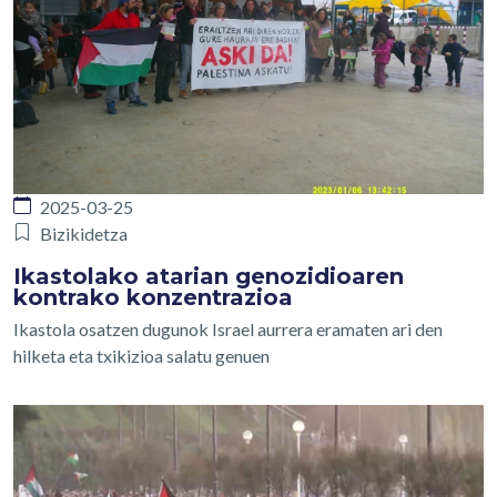
2025-03-25
Bizikidetza
Ikastolako atarian genozidioaren
kontrako konzentrazioa
Ikastola osatzen dugunok Israel aurrera eramaten ari den
hilketa eta txikizioa salatu genuen