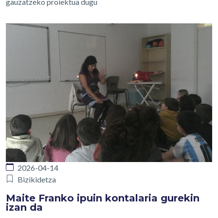
gauzatzeko proiektua dugu
2026-04-14
Bizikidetza
Maite Franko ipuin kontalaria gurekin
izan da