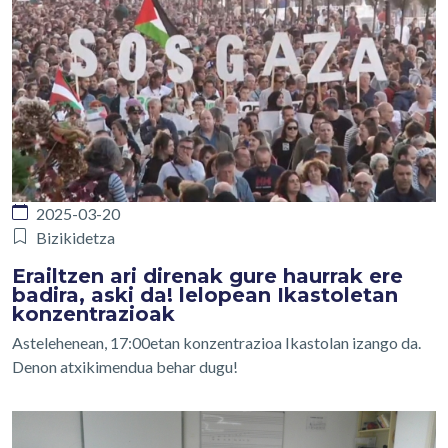
2025-03-20
Bizikidetza
Erailtzen ari direnak gure haurrak ere
badira, aski da! lelopean Ikastoletan
konzentrazioak
Astelehenean, 17:00etan konzentrazioa Ikastolan izango da.
Denon atxikimendua behar dugu!