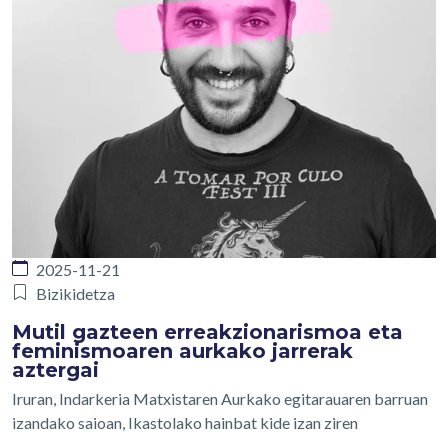
2025-11-21
Bizikidetza
Mutil gazteen erreakzionarismoa eta
feminismoaren aurkako jarrerak
aztergai
Iruran, Indarkeria Matxistaren Aurkako egitarauaren barruan
izandako saioan, Ikastolako hainbat kide izan ziren