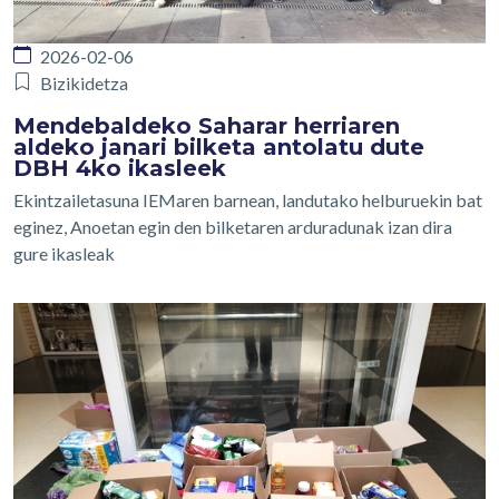
2026-02-06
Bizikidetza
Mendebaldeko Saharar herriaren
aldeko janari bilketa antolatu dute
DBH 4ko ikasleek
Ekintzailetasuna IEMaren barnean, landutako helburuekin bat
eginez, Anoetan egin den bilketaren arduradunak izan dira
gure ikasleak