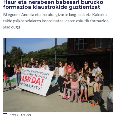
Haur eta nerabeen babesari buruzko
formazioa klaustrokide guztientzat
Bi egunez Anoeta eta Irurako gizarte langileak eta Kalexka
talde psikosozialaren koordinatzailearen eskutik formazioa
jaso dugu
2025-10-02