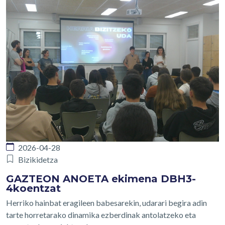
2026-04-28
Bizikidetza
GAZTEON ANOETA ekimena DBH3-
4koentzat
Herriko hainbat eragileen babesarekin, udarari begira adin
tarte horretarako dinamika ezberdinak antolatzeko eta