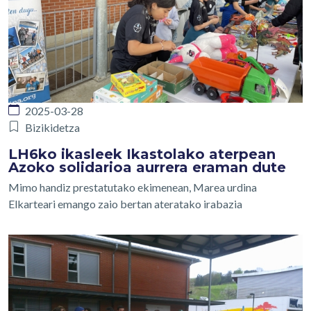
2025-03-28
Bizikidetza
LH6ko ikasleek Ikastolako aterpean
Azoko solidarioa aurrera eraman dute
Mimo handiz prestatutako ekimenean, Marea urdina
Elkarteari emango zaio bertan ateratako irabazia