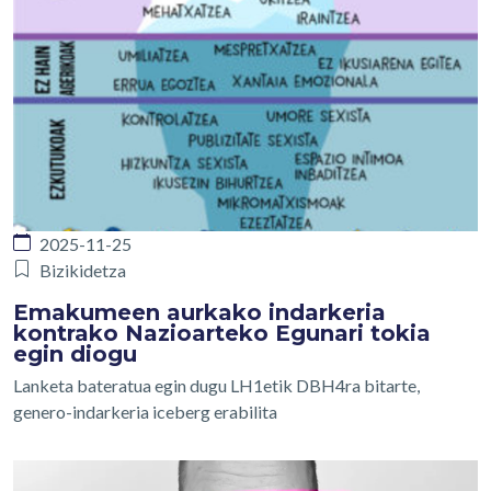
2025-11-25
Bizikidetza
Emakumeen aurkako indarkeria
kontrako Nazioarteko Egunari tokia
egin diogu
Lanketa bateratua egin dugu LH1etik DBH4ra bitarte,
genero-indarkeria iceberg erabilita