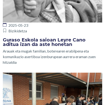
2025-05-23
Bizikidetza
Guraso Eskola saioan Leyre Cano
aditua izan da aste honetan
Arauak eta mugak familian, boterearen erabilpena eta
komunikazio asertiboa izenburupean aurrera eraman zuen
hitzaldia