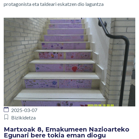
protagonista eta taldeari eskatzen dio laguntza
2025-03-07
Bizikidetza
Martxoak 8, Emakumeen Nazioarteko
Egunari bere tokia eman diogu