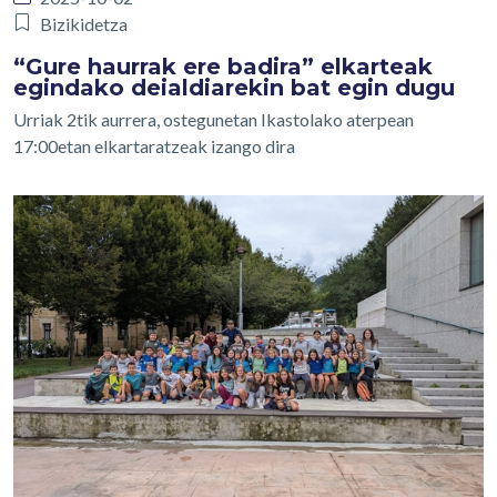
Bizikidetza
“Gure haurrak ere badira” elkarteak
egindako deialdiarekin bat egin dugu
Urriak 2tik aurrera, ostegunetan Ikastolako aterpean
17:00etan elkartaratzeak izango dira