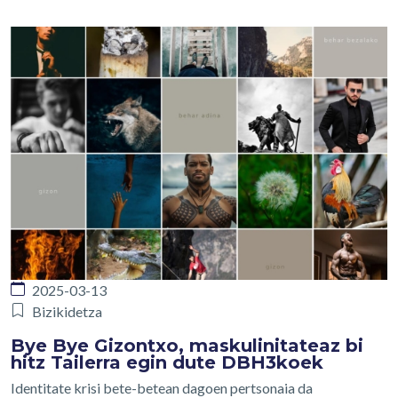
2025-03-13
Bizikidetza
Bye Bye Gizontxo, maskulinitateaz bi
hitz Tailerra egin dute DBH3koek
Identitate krisi bete-betean dagoen pertsonaia da