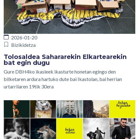
2026-01-20
Bizikidetza
Tolosaldea Sahararekin Elkartearekin
bat egin dugu
Gure DBH4ko ikasleek ikasturte honetan egingo den
bilketaren ardura hartuko dute bai Ikastolan, bai herrian
urtarrilaren 19tik 30era