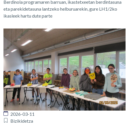
Berdinola programaren barruan, ikastetxeetan berdintasuna
eta parekidetasuna lantzeko helburuarekin, gure LH1/2ko
ikasleek hartu dute parte
2026-03-11
Bizikidetza