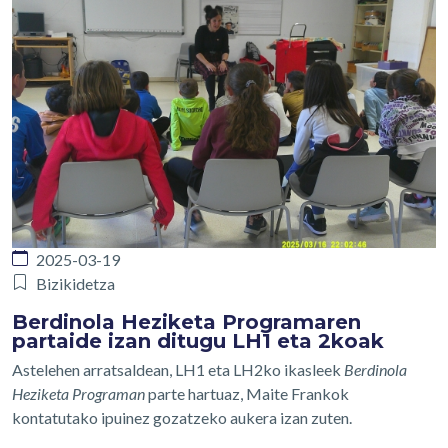
2025-03-19
Bizikidetza
Berdinola Heziketa Programaren
partaide izan ditugu LH1 eta 2koak
Astelehen arratsaldean, LH1 eta LH2ko ikasleek
Berdinola
Heziketa Programan
parte hartuaz, Maite Frankok
kontatutako ipuinez gozatzeko aukera izan zuten.