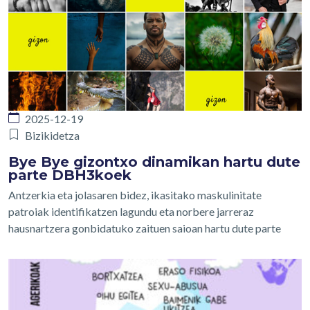
2025-12-19
Bizikidetza
Bye Bye gizontxo dinamikan hartu dute
parte DBH3koek
Antzerkia eta jolasaren bidez, ikasitako maskulinitate
patroiak identifikatzen lagundu eta norbere jarreraz
hausnartzera gonbidatuko zaituen saioan hartu dute parte