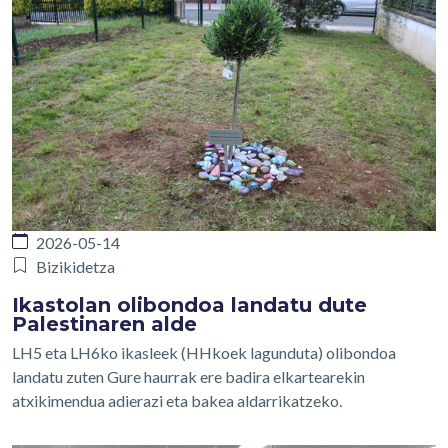
2026-05-14
Bizikidetza
Ikastolan olibondoa landatu dute
Palestinaren alde
LH5 eta LH6ko ikasleek (HHkoek lagunduta) olibondoa
landatu zuten Gure haurrak ere badira elkartearekin
atxikimendua adierazi eta bakea aldarrikatzeko.