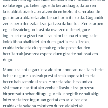
ez luke egingo. Lehenago edo beranduago, datorren
krisialditik bizirik ateratzen diren hezkuntza-erakunde
guztietara aldaketarako behar hori iritsiko da. Gugandik
zer espero den zalantzan jartzea da kontua. Zer ekarpen
egin diezaiekegun ikastola osatzen dutenei, gure
inguruari eta gizarteari. Iraunkortasuna eta ongizate
kolektiboa ahalbidetuko duen guztia eraikitzeko,
eraldatzeko eta ekarpenak egiteko prest dauden
herritarrak jasotzea espero duen gizarte bat osatzen
dugu.
Mundu zalantzagarri eta aldakor honetan, nahitaez bete
behar da gure ikasleak prestatzea kanpora irten eta
beren kabuz moldatzeko. Horretarako, hezkuntza-
sisteman oinarritutako zenbait ikaskuntza-prozesu
birpentsatu behar ditugu, gure ikuspegitik ez baitakigu
interpretatzen inguruan gertatzen ari diren eta
eraldaketa sakona eskatzen duten aldaketak.