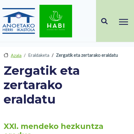
Skip to main content
Eraldaketa
Zergatik eta zertarako eraldatu
Azala
Zergatik eta
zertarako
eraldatu
XXI. mendeko hezkuntza