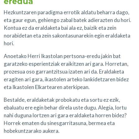
eredua
Hezkuntzaren paradigma errotik aldatu beharra dago,
eta gaur egun, gehiengo zabal batek adierazten du hori.
Kontua ez da eraldaketa bai ala ez, baizik eta zein
norabidetan eta zein sakontasunarekin egin eraldaketa
hori.
Anoetako Herri Ikastolan pertsona-eredu jakin bat
garatzeko esperientziak eraikitzen ari gara. Horretan,
prozesua oso garrantzitsua izaten ari da. Eraldaketa
eragiten ari gara, ikastolen arteko lankidetzaren bidez
eta Ikastolen Elkartearen aterkipean.
Bestalde, eraldaketak probokatu eta sortu ez ezik,
ebaluatu ere egin behar direla uste dugu. Alegia, lortu
nahi duguna lortzen ari gara eraldaketa horren bidez?
Horrek ematen du sinesgarritasuna, bermea eta
hobekuntzarako aukera.