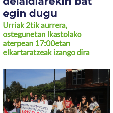
deialdiarekin bat
egin dugu
Urriak 2tik aurrera,
ostegunetan Ikastolako
aterpean 17:00etan
elkartaratzeak izango dira