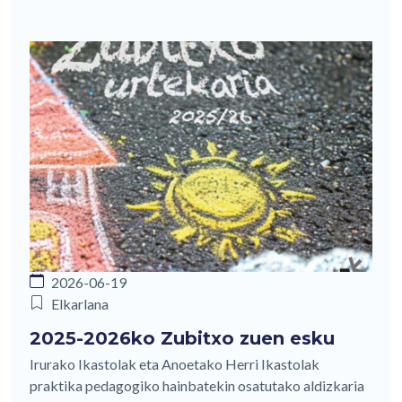
2026-06-19
Elkarlana
2025-2026ko Zubitxo zuen esku
Irurako Ikastolak eta Anoetako Herri Ikastolak
praktika pedagogiko hainbatekin osatutako aldizkaria