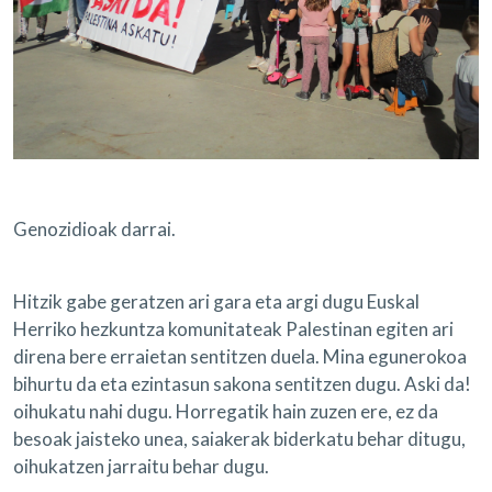
Genozidioak darrai.
Hitzik gabe geratzen ari gara eta argi dugu Euskal
Herriko hezkuntza komunitateak Palestinan egiten ari
direna bere erraietan sentitzen duela. Mina egunerokoa
bihurtu da eta ezintasun sakona sentitzen dugu. Aski da!
oihukatu nahi dugu. Horregatik hain zuzen ere, ez da
besoak jaisteko unea, saiakerak biderkatu behar ditugu,
oihukatzen jarraitu behar dugu.