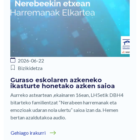
2026-06-22
Bizikidetza
Guraso eskolaren azkeneko
ikasturte honetako azken saioa
Aurreko asteartean ,ekainaren 16ean, LH5etik DBH4
bitarteko familientzat “Nerabeen harremanak eta
emozioak udaran nola ulertu” saioa izan da. Hemen
bertan azaldutakoa audio.
Gehiago irakurri