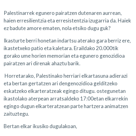
Palestinarrek egunero pairatzen dutenaren aurrean,
haien erresilientzia eta erresistentzia izugarria da. Haiek
ez badute amore ematen, nola etsiko dugu guk?
Ikasturte berri honetan indartsu aterako gara berriz ere,
ikastetxeko patio eta kaletara. Eraildako 20.000tik
gorako ume horien memorian eta egunero genozidioa
pairatzen ari direnak ahaztu barik.
Horretarako, Palestinako herriari elkartasuna adierazi
eta bertan gertatzen ari dengenozidioa gelditzeko
eskatzeko elkarteratzeak egingo ditugu. ostegunetan
ikastolako aterpean arratsaldeko 17:00etan elkarrekin
egingo dugun elkarteratzean parte hartzera animatzen
zaituztegu.
Bertan elkar ikusiko dugulakoan,