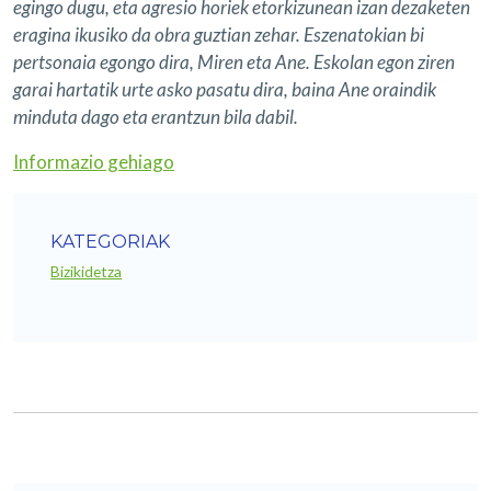
egingo dugu, eta agresio horiek etorkizunean izan dezaketen
eragina ikusiko da obra guztian zehar. Eszenatokian bi
pertsonaia egongo dira, Miren eta Ane. Eskolan egon ziren
garai hartatik urte asko pasatu dira, baina Ane oraindik
minduta dago eta erantzun bila dabil.
Informazio gehiago
KATEGORIAK
Bizikidetza