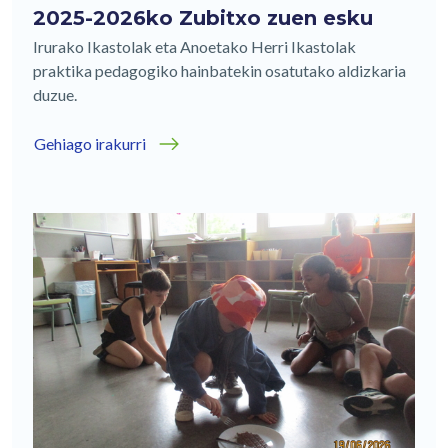
2025-2026ko Zubitxo zuen esku
Irurako Ikastolak eta Anoetako Herri Ikastolak
praktika pedagogiko hainbatekin osatutako aldizkaria
duzue.
Gehiago irakurri