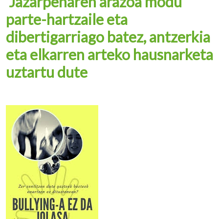
Jazarpenaren arazoa modu
parte-hartzaile eta
dibertigarriago batez, antzerkia
eta elkarren arteko hausnarketa
uztartu dute