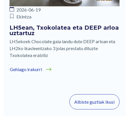
2026-06-19
Ekintza
LH5ean, Txokolatea eta DEEP arloa
uztartuz
LH5ekoek Chocolate gaia landu dute DEEP arloan eta
LH2ko ikasleentzako 3 jolas prestatu dituzte
Txokolatea erabiliz
Gehiago irakurri
Albiste guztiak ikusi