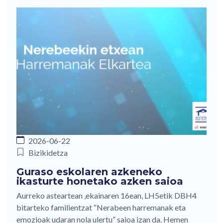
2026-06-22
Bizikidetza
Guraso eskolaren azkeneko
ikasturte honetako azken saioa
Aurreko asteartean ,ekainaren 16ean, LH5etik DBH4
bitarteko familientzat “Nerabeen harremanak eta
emozioak udaran nola ulertu” saioa izan da. Hemen