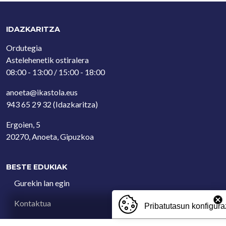
IDAZKARITZA
Ordutegia
Astelehenetik ostiralera
08:00 - 13:00 / 15:00 - 18:00
anoeta@ikastola.eus
943 65 29 32
(Idazkaritza)
Ergoien, 5
20270, Anoeta, Gipuzkoa
BESTE EDUKIAK
Gurekin lan egin
Kontaktua
Pribatutasun konfigura
Iradokizun postontzia