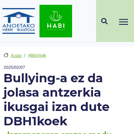
Skip to main content
Albisteak
Azala
2025/02/07
Bullying-a ez da
jolasa antzerkia
ikusgai izan dute
DBH1koek