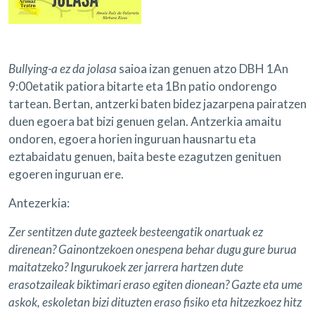
Bullying-a ez da jolasa
saioa izan genuen atzo DBH 1An
9:00etatik patiora bitarte eta 1Bn patio ondorengo
tartean. Bertan, antzerki baten bidez jazarpena pairatzen
duen egoera bat bizi genuen gelan. Antzerkia amaitu
ondoren, egoera horien inguruan hausnartu eta
eztabaidatu genuen, baita beste ezagutzen genituen
egoeren inguruan ere.
Antezerkia:
Zer sentitzen dute gazteek besteengatik onartuak ez
direnean? Gainontzekoen onespena behar dugu gure burua
maitatzeko? Ingurukoek zer jarrera hartzen dute
erasotzaileak biktimari eraso egiten dionean? Gazte eta ume
askok, eskoletan bizi dituzten eraso fisiko eta hitzezkoez hitz