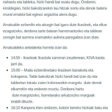
nahastu eta taldeka, hizki handi bat osatu dugu. Ondoren,
kiroldegian, hizki bakoitzarekin lau hitzak sortu eta denok batera
mural erraldoi bat eginez argazkia atera dugu.
Arratsalde ezberdin eta atsegin bat igaro dute ikasleek, eta elkar
ezagutzeko, denbora tarte batean harremantzeko eta taldean
zeregin bat aurrera eramateko aukera paregabea izan dute.
Arratsaldeko antolaketa horrela izan da:
14:55 - Ikasleak Ikastola sarreran zeudenean, KIVA kanta
jarri da.
15:00 – Maila ezberdinetako ikasleen banaketa eta
kokapena. Talde bakoitzak hizki handi bat izan du eta
taldeetan tokatu zaien kolorearekin
margotu dute denok
elkarrekin eta ondoren moztu. Denbora hartu
dute
margotzeko, horretarako arkatzezko margoak
erabili dituzte.
16:10 Kanpora irten ondoren, kolore bereko hizkiak batu eta