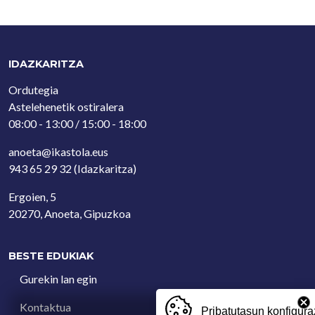
IDAZKARITZA
Ordutegia
Astelehenetik ostiralera
08:00 - 13:00 / 15:00 - 18:00
anoeta@ikastola.eus
943 65 29 32
(Idazkaritza)
Ergoien, 5
20270, Anoeta, Gipuzkoa
BESTE EDUKIAK
Gurekin lan egin
Kontaktua
Pribatutasun konfigura