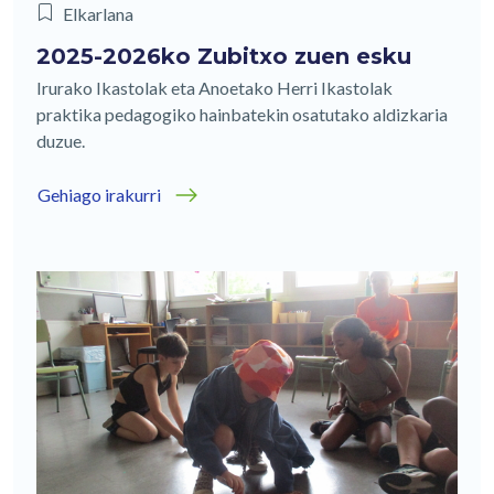
Elkarlana
2025-2026ko Zubitxo zuen esku
Irurako Ikastolak eta Anoetako Herri Ikastolak
praktika pedagogiko hainbatekin osatutako aldizkaria
duzue.
Gehiago irakurri