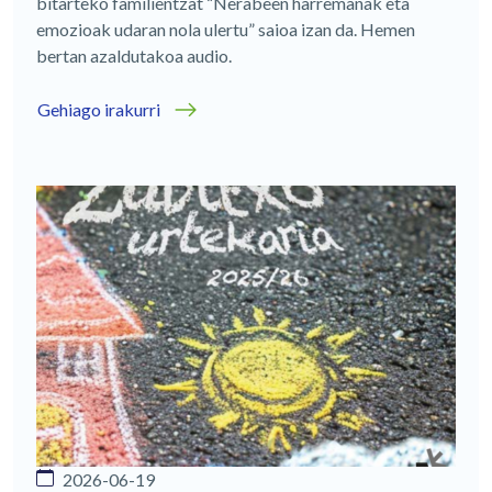
bitarteko familientzat “Nerabeen harremanak eta
emozioak udaran nola ulertu” saioa izan da. Hemen
bertan azaldutakoa audio.
Gehiago irakurri
2026-06-19