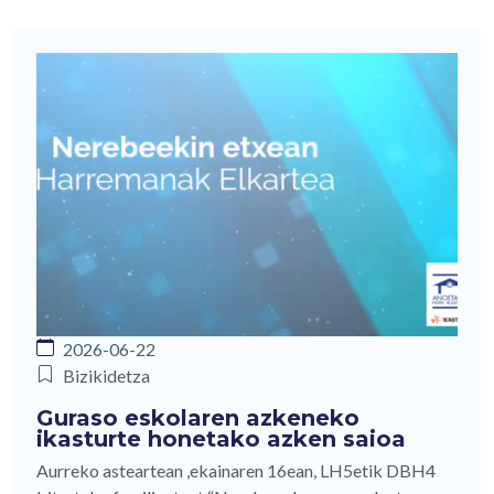
2026-06-22
Bizikidetza
Guraso eskolaren azkeneko
ikasturte honetako azken saioa
Aurreko asteartean ,ekainaren 16ean, LH5etik DBH4