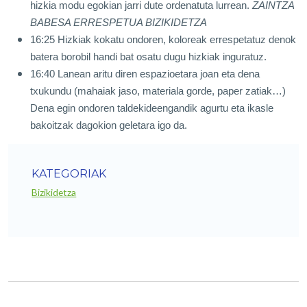
hizkia modu egokian jarri dute ordenatuta lurrean.
ZAINTZA
BABESA ERRESPETUA BIZIKIDETZA
16:25 Hizkiak kokatu ondoren, koloreak errespetatuz denok
batera borobil handi bat osatu dugu hizkiak inguratuz.
16:40 Lanean aritu diren espazioetara joan eta dena
txukundu (mahaiak jaso, materiala gorde, paper zatiak…)
Dena egin ondoren taldekideengandik agurtu eta ikasle
bakoitzak dagokion geletara igo da.
KATEGORIAK
Bizikidetza