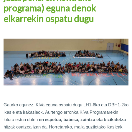
programa) eguna denok
elkarrekin ospatu dugu
Gaurko egunez, KiVa eguna ospatu dugu LH1-6ko eta DBH1-2ko
ikasle eta irakasleok.
Aurtengo erronka KiVa Programarekin
lotura estua duten
errespetua, babesa, zaintza eta bizikidetza
hitzak osatzea izan da. Horretarako, maila guztietako ikasleak