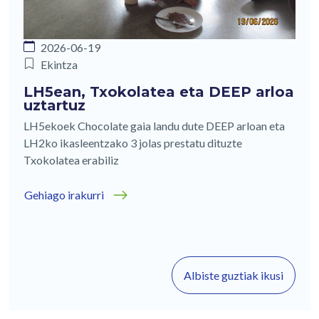
2026-06-19
Ekintza
LH5ean, Txokolatea eta DEEP arloa
uztartuz
LH5ekoek Chocolate gaia landu dute DEEP arloan eta
LH2ko ikasleentzako 3 jolas prestatu dituzte
Txokolatea erabiliz
Gehiago irakurri
Albiste guztiak ikusi