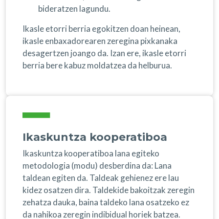
bideratzen lagundu.
Ikasle etorri berria egokitzen doan heinean,
ikasle enbaxadorearen zeregina pixkanaka
desagertzen joango da. Izan ere, ikasle etorri
berria bere kabuz moldatzea da helburua.
Ikaskuntza kooperatiboa
Ikaskuntza kooperatiboa lana egiteko
metodologia (modu) desberdina da: Lana
taldean egiten da. Taldeak gehienez ere lau
kidez osatzen dira. Taldekide bakoitzak zeregin
zehatza dauka, baina taldeko lana osatzeko ez
da nahikoa zeregin indibidual horiek batzea.