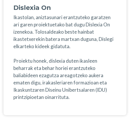
Dislexia On
Ikastolan, aniztasunari erantzuteko garatzen
ari garen proiektuetako bat dugu Dislexia On
izenekoa. Tolosaldeako beste hainbat
ikastetxerekin batera martxan duguna, Dislegi
elkarteko kideek gidatuta.
Proiektu honek, dislexia duten ikasleen
beharrak eta behar horiei erantzuteko
baliabideen ezagutza areagotzeko aukera
ematen digu, irakasleriaren formazioan eta
Ikaskuntzaren Diseinu Unibertsalaren (IDU)
printzipioetan oinarrituta.