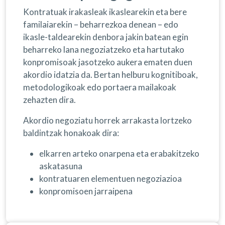
Kontratuak irakasleak ikaslearekin eta bere
familaiarekin – beharrezkoa denean – edo
ikasle-taldearekin denbora jakin batean egin
beharreko lana negoziatzeko eta hartutako
konpromisoak jasotzeko aukera ematen duen
akordio idatzia da. Bertan helburu kognitiboak,
metodologikoak edo portaera mailakoak
zehazten dira.
Akordio negoziatu horrek arrakasta lortzeko
baldintzak honakoak dira:
elkarren arteko onarpena eta erabakitzeko
askatasuna
kontratuaren elementuen negoziazioa
konpromisoen jarraipena