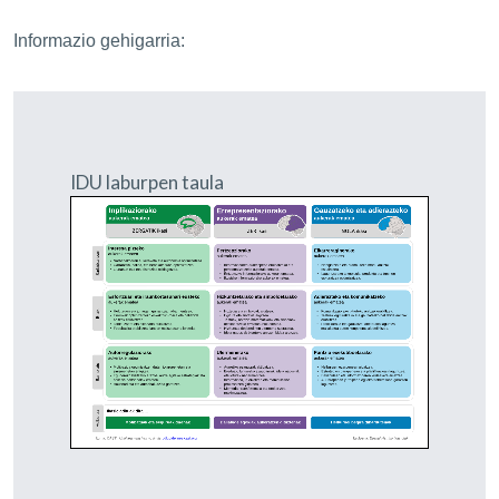
Informazio gehigarria:
IDU laburpen taula