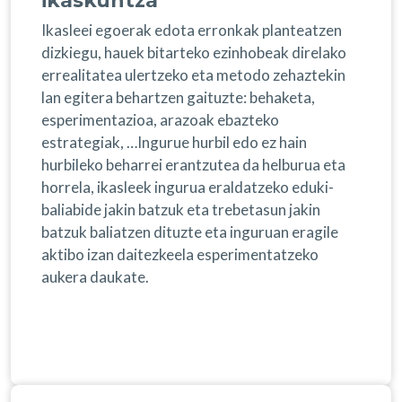
ikaskuntza
Ikasleei egoerak edota erronkak planteatzen
dizkiegu, hauek bitarteko ezinhobeak direlako
errealitatea ulertzeko eta metodo zehaztekin
lan egitera behartzen gaituzte: behaketa,
esperimentazioa, arazoak ebazteko
estrategiak, …Ingurue hurbil edo ez hain
hurbileko beharrei erantzutea da helburua eta
horrela, ikasleek ingurua eraldatzeko eduki-
baliabide jakin batzuk eta trebetasun jakin
batzuk baliatzen dituzte eta inguruan eragile
aktibo izan daitezkeela esperimentatzeko
aukera daukate.