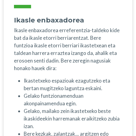
Ikasle enbaxadorea
Ikasle enbaxadorea erreferentzia-taldeko kide
bat da ikasle etorri berriarentzat. Bere
funtzioa ikasle etorri berriari ikastetxean eta
taldean harrera erraztea izango da, ahalik eta
erosoen senti dadin. Bere zeregin nagusiak
honako hauek dira:
Ikastetxeko espazioak ezagutzeko eta
bertan mugitzeko laguntza eskaini.
Gelako funtzionamenduan
akonpainamendua egin.
Gelako, mailako zein ikastetxeko beste
ikaskideekin harremanak eraikitzeko zubia
izan.
Bere kezkak, zalantzak... argitzen edo