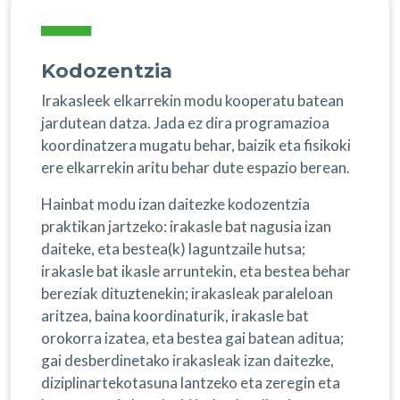
Kodozentzia
Irakasleek elkarrekin modu kooperatu batean
jardutean datza. Jada ez dira programazioa
koordinatzera mugatu behar, baizik eta fisikoki
ere elkarrekin aritu behar dute espazio berean.
Hainbat modu izan daitezke kodozentzia
praktikan jartzeko: irakasle bat nagusia izan
daiteke, eta bestea(k) laguntzaile hutsa;
irakasle bat ikasle arruntekin, eta bestea behar
bereziak dituztenekin; irakasleak paraleloan
aritzea, baina koordinaturik, irakasle bat
orokorra izatea, eta bestea gai batean aditua;
gai desberdinetako irakasleak izan daitezke,
diziplinartekotasuna lantzeko eta zeregin eta