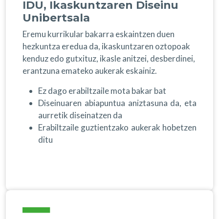
IDU, Ikaskuntzaren Diseinu
Unibertsala
Eremu kurrikular bakarra eskaintzen duen
hezkuntza eredua da, ikaskuntzaren oztopoak
kenduz edo gutxituz, ikasle anitzei, desberdinei,
erantzuna emateko aukerak eskainiz.
Ez dago erabiltzaile mota bakar bat
Diseinuaren abiapuntua aniztasuna da, eta
aurretik diseinatzen da
Erabiltzaile guztientzako aukerak hobetzen
ditu