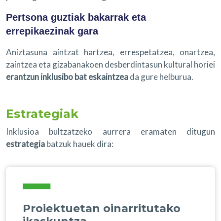
Pertsona guztiak bakarrak eta
errepikaezinak gara
Aniztasuna aintzat hartzea, errespetatzea, onartzea,
zaintzea eta gizabanakoen desberdintasun kultural horiei
erantzun inklusibo bat eskaintzea
da gure helburua.
Estrategiak
Inklusioa bultzatzeko aurrera eramaten ditugun
estrategia
batzuk hauek dira:
Proiektuetan oinarritutako