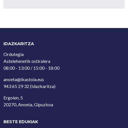
IDAZKARITZA
Ordutegia
Astelehenetik ostiralera
08:00 - 13:00 / 15:00 - 18:00
anoeta@ikastola.eus
943 65 29 32
(Idazkaritza)
Ergoien, 5
20270, Anoeta, Gipuzkoa
BESTE EDUKIAK