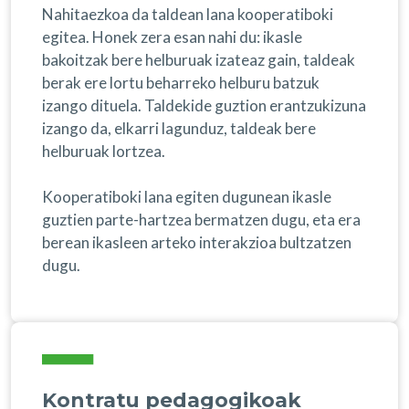
Nahitaezkoa da taldean lana kooperatiboki
egitea. Honek zera esan nahi du: ikasle
bakoitzak bere helburuak izateaz gain, taldeak
berak ere lortu beharreko helburu batzuk
izango dituela. Taldekide guztion erantzukizuna
izango da, elkarri lagunduz, taldeak bere
helburuak lortzea.
Kooperatiboki lana egiten dugunean ikasle
guztien parte-hartzea bermatzen dugu, eta era
berean ikasleen arteko interakzioa bultzatzen
dugu.
Kontratu pedagogikoak