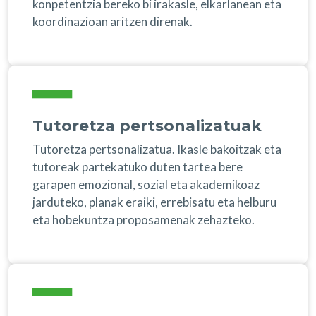
konpetentzia bereko bi irakasle, elkarlanean eta
koordinazioan aritzen direnak.
Tutoretza pertsonalizatuak
Tutoretza pertsonalizatua. Ikasle bakoitzak eta
tutoreak partekatuko duten tartea bere
garapen emozional, sozial eta akademikoaz
jarduteko, planak eraiki, errebisatu eta helburu
eta hobekuntza proposamenak zehazteko.