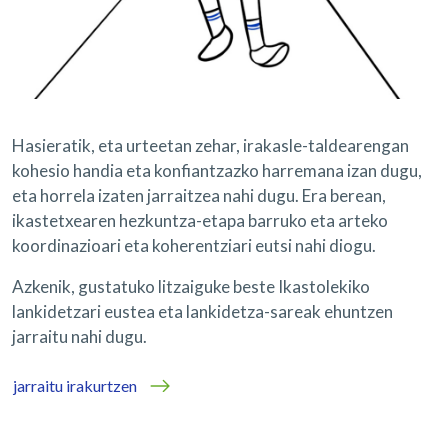
Hasieratik, eta urteetan zehar, irakasle-taldearengan
kohesio handia eta konfiantzazko harremana izan dugu,
eta horrela izaten jarraitzea nahi dugu. Era berean,
ikastetxearen hezkuntza-etapa barruko eta arteko
koordinazioari eta koherentziari eutsi nahi diogu.
Azkenik, gustatuko litzaiguke beste Ikastolekiko
lankidetzari eustea eta lankidetza-sareak ehuntzen
jarraitu nahi dugu.
jarraitu irakurtzen