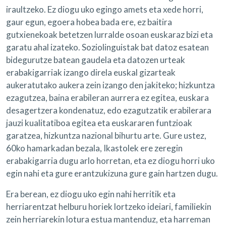
iraultzeko. Ez diogu uko egingo amets eta xede horri,
gaur egun, egoera hobea bada ere, ez baitira
gutxienekoak betetzen lurralde osoan euskaraz bizi eta
garatu ahal izateko. Soziolinguistak bat datoz esatean
bidegurutze batean gaudela eta datozen urteak
erabakigarriak izango direla euskal gizarteak
aukeratutako aukera zein izango den jakiteko; hizkuntza
ezagutzea, baina erabileran aurrera ez egitea, euskara
desagertzera kondenatuz, edo ezagutzatik erabilerara
jauzi kualitatiboa egitea eta euskararen funtzioak
garatzea, hizkuntza nazional bihurtu arte. Gure ustez,
60ko hamarkadan bezala, Ikastolek ere zeregin
erabakigarria dugu arlo horretan, eta ez diogu horri uko
egin nahi eta gure erantzukizuna gure gain hartzen dugu.
Era berean, ez diogu uko egin nahi herritik eta
herriarentzat helburu horiek lortzeko ideiari, familiekin
zein herriarekin lotura estua mantenduz, eta harreman