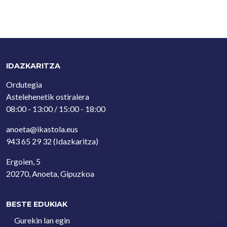
IDAZKARITZA
Ordutegia
Astelehenetik ostiralera
08:00 - 13:00 / 15:00 - 18:00
anoeta@ikastola.eus
943 65 29 32
(Idazkaritza)
Ergoien, 5
20270, Anoeta, Gipuzkoa
BESTE EDUKIAK
Gurekin lan egin