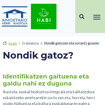
Skip to main content
Eraldaketa
Nondik gatozen eta norantz goazen
Azala
Nondik gatoz?
Identifikatzen gaituena eta
galdu nahi ez duguna
Ikastola, euskal hezkuntza integrala eta kalitatezkoa
eskaintzeko ametsarekin sortu zen eta, horrela, herri
osoko hizkuntza eta kultura euskaldunaren galera