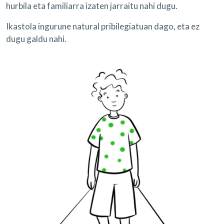
hurbila eta familiarra izaten jarraitu nahi dugu.
Ikastola ingurune natural pribilegiatuan dago, eta ez
dugu galdu nahi.