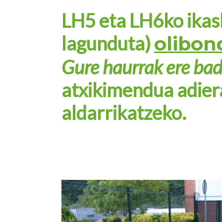
LH5 eta LH6ko ika
lagunduta)
olibon
Gure haurrak ere bad
atxikimendua adier
aldarrikatzeko.