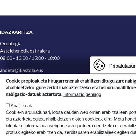
IDAZKARITZA
Ordutegia
Astelehenetik ostiralera
08:00 - 13:00 / 15:00 - 18:00
Pribatutasun
anoeta@ikastola.eus
943 65 29 32
(Idazkaritza)
Cookie propioak eta hirugarrenenak erabiltzen ditugu zure nabi
ahalbidetzeko, gure zerbitzuak aztertzeko eta helburu analitikoe
Ergoien, 5
nabigazio-datuak aztertuta.
Informazio gehiago
20270, Anoeta, Gipuzkoa
Analitikoak
Cookie-n arduradunari, lotuta dauden web orrien erabiltzaileen por
eta azterketa egitea ahalbidetzen dioten cookieak dira. Mota hone
bildutako informazioa webgunearen jarduera neurtzeko eta erabiltz
profilak egiteko erabiltzen da, zerbitzuaren erabiltzaileek egiten du