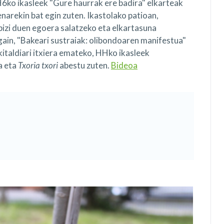
6ko ikasleek "Gure haurrak ere badira" elkarteak
narekin bat egin zuten. Ikastolako patioan,
bizi duen egoera salatzeko eta elkartasuna
gain, "Bakeari sustraiak: olibondoaren manifestua"
 Ekitaldiari itxiera emateko, HHko ikasleek
a eta
Txoria txori
abestu zuten.
Bideoa