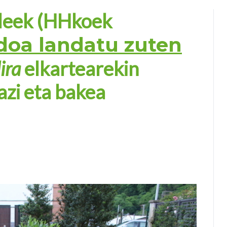
sleek (HHkoek
doa landatu zuten
ira
elkartearekin
azi eta bakea