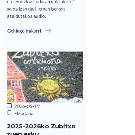
eta emozioak udaran nola ulertu”
saioa izan da. Hemen bertan
azaldutakoa audio.
Gehiago irakurri
2026-06-19
Elkarlana
2025-2026ko Zubitxo
zuen esku