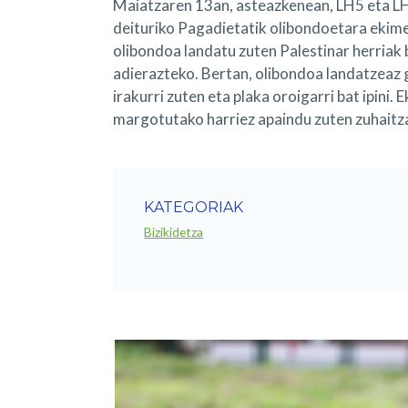
Maiatzaren 13an, asteazkenean, LH5 eta LH
deituriko Pagadietatik olibondoetara ekime
olibondoa landatu zuten Palestinar herriak 
adierazteko. Bertan, olibondoa landatzeaz 
irakurri zuten eta plaka oroigarri bat ipini.
margotutako harriez apaindu zuten zuhaitz
KATEGORIAK
Bizikidetza