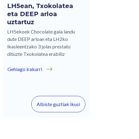
LH5ean, Txokolatea
eta DEEP arloa
uztartuz
LH5ekoek Chocolate gaia landu
dute DEEP arloan eta LH2ko
ikasleentzako 3 jolas prestatu
dituzte Txokolatea erabiliz
Gehiago irakurri
Albiste guztiak ikusi