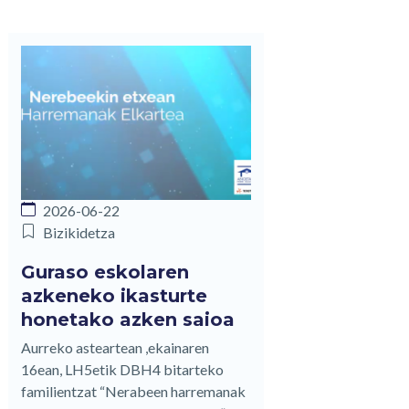
2026-06-22
Bizikidetza
Guraso eskolaren
azkeneko ikasturte
honetako azken saioa
Aurreko asteartean ,ekainaren
16ean, LH5etik DBH4 bitarteko
familientzat “Nerabeen harremanak