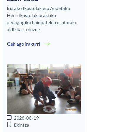
Irurako Ikastolak eta Anoetako
Herri Ikastolak praktika
pedagogiko hainbatekin osatutako
aldizkaria duzue.
Gehiago irakurri
2026-06-19
Ekintza