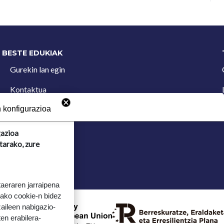
BESTE EDUKIAK
Gurekin lan egin
Kontaktua
Iradokizun postontzia
 konfigurazioa
gazioa
tarako, zure
taeraren jarraipena
tako cookie-n bidez
aileen nabigazio-
ten erabilera-