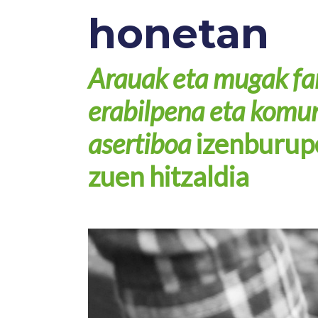
honetan
Arauak eta mugak fam
erabilpena eta komu
asertiboa
izenburup
zuen hitzaldia