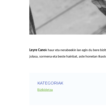
Leyre Cano
k haur eta nerabeekin lan egin du bere bizi
jolasa, sormena eta beste hainbat, aste honetan Ikas
KATEGORIAK
Bizikidetza