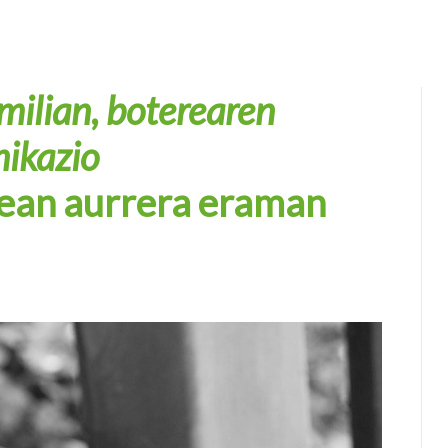
ilian, boterearen
nikazio
ean aurrera eraman