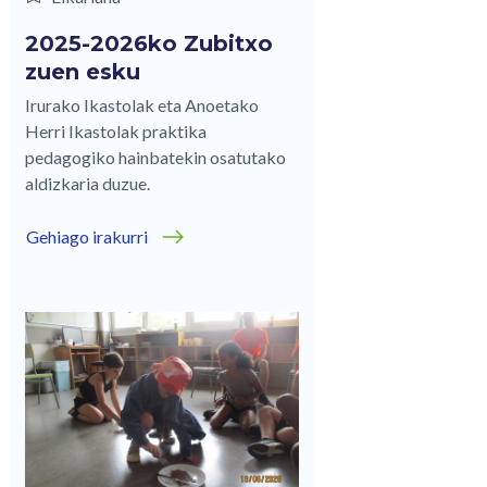
2025-2026ko Zubitxo
zuen esku
Irurako Ikastolak eta Anoetako
Herri Ikastolak praktika
pedagogiko hainbatekin osatutako
aldizkaria duzue.
Gehiago irakurri