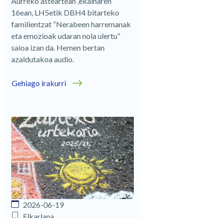
Aurreko asteartean ,ekainaren
16ean, LH5etik DBH4 bitarteko
familientzat “Nerabeen harremanak
eta emozioak udaran nola ulertu”
saioa izan da. Hemen bertan
azaldutakoa audio.
Gehiago irakurri
2026-06-19
Elkarlana