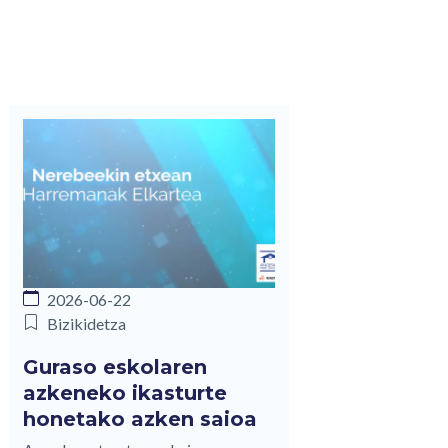
2026-06-22
Bizikidetza
Guraso eskolaren
azkeneko ikasturte
honetako azken saioa