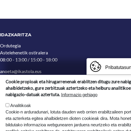
IDAZKARITZA
Ordutegia
Astelehenetik ostiralera
08:00 - 13:00 / 15:00 - 18:00
Pribatutasun
anoeta@ikastola.eus
943 65 29 32
(Idazkaritza)
Cookie propioak eta hirugarrenenak erabiltzen ditugu zure nabi
ahalbidetzeko, gure zerbitzuak aztertzeko eta helburu analitikoe
Ergoien, 5
nabigazio-datuak aztertuta.
Informazio gehiago
20270, Anoeta, Gipuzkoa
Analitikoak
Cookie-n arduradunari, lotuta dauden web orrien erabiltzaileen por
eta azterketa egitea ahalbidetzen dioten cookieak dira. Mota hone
bildutako informazioa webgunearen jarduera neurtzeko eta erabiltz