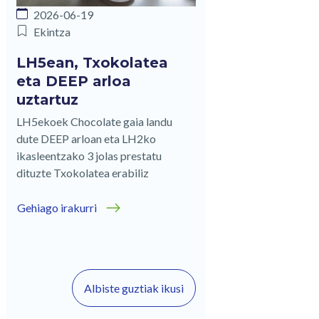
2026-06-19
Ekintza
LH5ean, Txokolatea
eta DEEP arloa
uztartuz
LH5ekoek Chocolate gaia landu
dute DEEP arloan eta LH2ko
ikasleentzako 3 jolas prestatu
dituzte Txokolatea erabiliz
Gehiago irakurri
Albiste guztiak ikusi