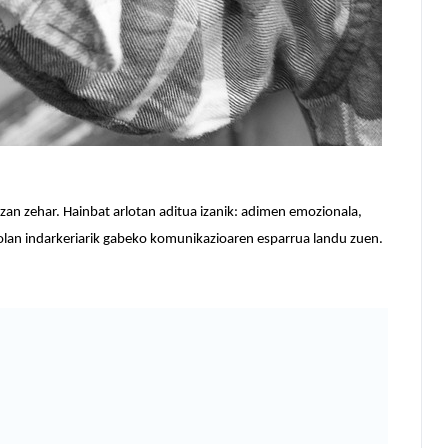
tzan zehar. Hainbat arlotan aditua izanik: adimen emozionala,
tolan indarkeriarik gabeko komunikazioaren esparrua landu zuen.