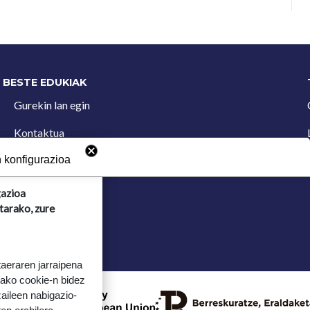
BESTE EDUKIAK
Gurekin lan egin
Kontaktua
Iradokizun postontzia
 konfigurazioa
gazioa
tarako, zure
taeraren jarraipena
tako cookie-n bidez
aileen nabigazio-