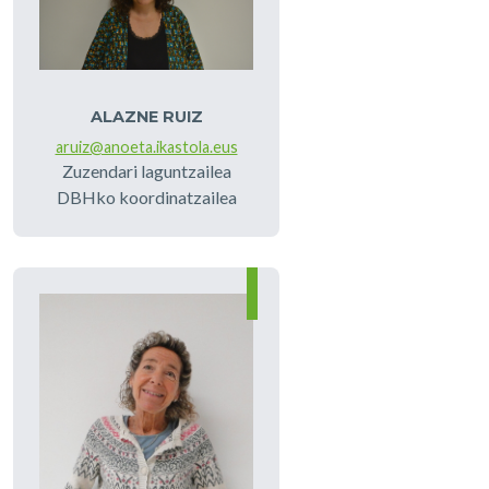
ALAZNE RUIZ
aruiz@anoeta.ikastola.eus
Zuzendari laguntzailea
DBHko koordinatzailea
Irudia