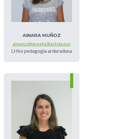
AINARA MUÑOZ
amunoz@anoeta.ikastola.eus
LHko pedagogia arduraduna
Irudia