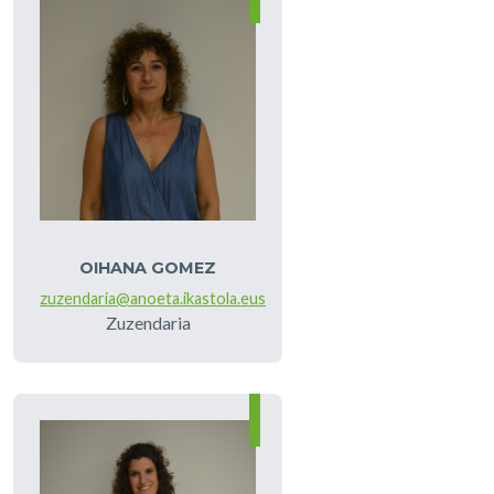
Irudia
OIHANA GOMEZ
zuzendaria@anoeta.ikastola.eus
Zuzendaria
Irudia