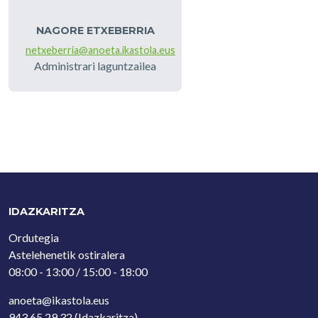
NAGORE ETXEBERRIA
netxeberria@anoeta.ikastola.eus
Administrari laguntzailea
IDAZKARITZA
Ordutegia
Astelehenetik ostiralera
08:00 - 13:00 / 15:00 - 18:00
anoeta@ikastola.eus
943 65 29 32
(Idazkaritza)