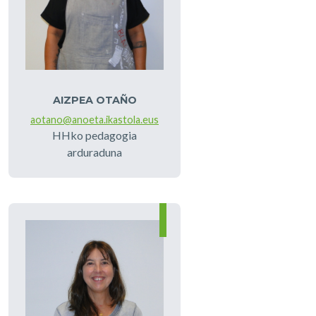
AIZPEA OTAÑO
aotano@anoeta.ikastola.eus
HHko pedagogia
arduraduna
Irudia