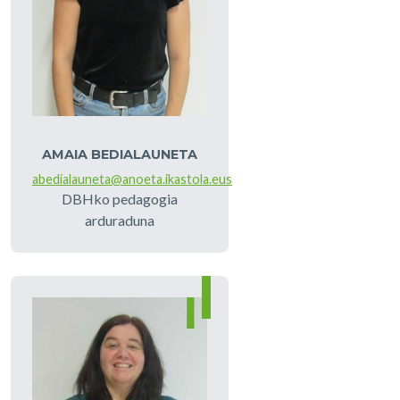
AMAIA BEDIALAUNETA
abedialauneta@anoeta.ikastola.eus
DBHko pedagogia
arduraduna
Idazkaritza
Irudia