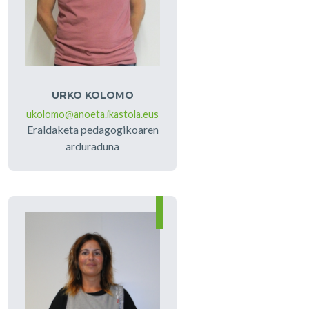
URKO KOLOMO
ukolomo@anoeta.ikastola.eus
Eraldaketa pedagogikoaren
arduraduna
Irudia