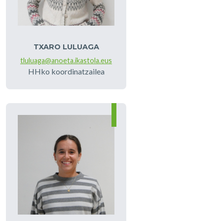
TXARO LULUAGA
tluluaga@anoeta.ikastola.eus
HHko koordinatzailea
Irudia