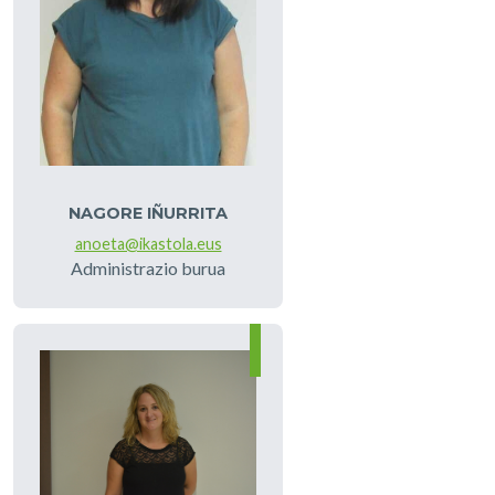
NAGORE IÑURRITA
anoeta@ikastola.eus
Administrazio burua
Irudia