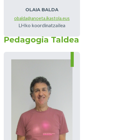
OLAIA BALDA
obalda@anoeta.ikastola.eus
LHko koordinatzailea
Pedagogia Taldea
Irudia