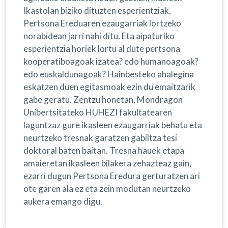
Ikastolan biziko dituzten esperientziak,
Pertsona Ereduaren ezaugarriak lortzeko
norabidean jarri nahi ditu. Eta aipaturiko
esperientzia horiek lortu al dute pertsona
kooperatiboagoak izatea? edo humanoagoak?
edo euskaldunagoak? Hainbesteko ahalegina
eskatzen duen egitasmoak ezin du emaitzarik
gabe geratu. Zentzu honetan, Mondragon
Unibertsitateko HUHEZI fakultatearen
laguntzaz gure ikasleen ezaugarriak behatu eta
neurtzeko tresnak garatzen gabiltza tesi
doktoral baten baitan. Tresna hauek etapa
amaieretan ikasleen bilakera zehazteaz gain,
ezarri dugun Pertsona Eredura gerturatzen ari
ote garen ala ez eta zein modutan neurtzeko
aukera emango digu.