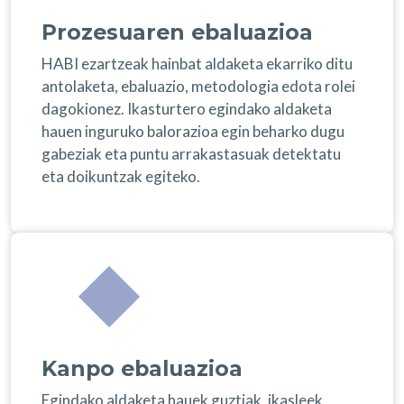
Prozesuaren ebaluazioa
HABI ezartzeak hainbat aldaketa ekarriko ditu
antolaketa, ebaluazio, metodologia edota rolei
dagokionez. Ikasturtero egindako aldaketa
hauen inguruko balorazioa egin beharko dugu
gabeziak eta puntu arrakastasuak detektatu
eta doikuntzak egiteko.
Kanpo ebaluazioa
Egindako aldaketa hauek guztiak, ikasleek