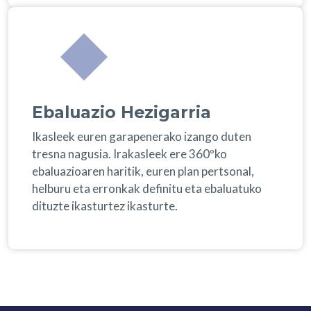
Ebaluazio Hezigarria
Ikasleek euren garapenerako izango duten
tresna nagusia. Irakasleek ere 360ºko
ebaluazioaren haritik, euren plan pertsonal,
helburu eta erronkak definitu eta ebaluatuko
dituzte ikasturtez ikasturte.