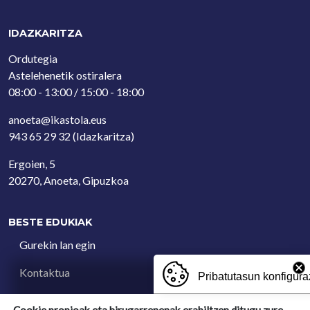
IDAZKARITZA
Ordutegia
Astelehenetik ostiralera
08:00 - 13:00 / 15:00 - 18:00
anoeta@ikastola.eus
943 65 29 32
(Idazkaritza)
Ergoien, 5
20270, Anoeta, Gipuzkoa
BESTE EDUKIAK
Gurekin lan egin
Kontaktua
Pribatutasun konfigura
Iradokizun postontzia