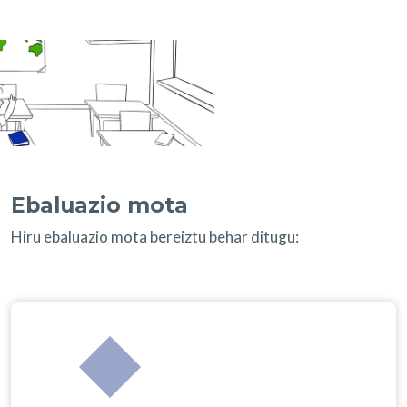
Ebaluazio mota
Hiru ebaluazio mota bereiztu behar ditugu: