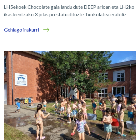
LH5ekoek Chocolate gaia landu dute DEEP arloan eta LH2ko
ikasleentzako 3 jolas prestatu dituzte Txokolatea erabiliz
Gehiago irakurri