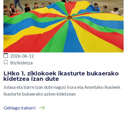
2026-06-12
Bizikidetza
LHko 1. ziklokoek ikasturte bukaerako
kidetzea izan dute
Jolasa eta barre izan dute nagusi Irura eta Anoetako ikasleek
ikasturte bukaerako azken kidetzean
Gehiago irakurri