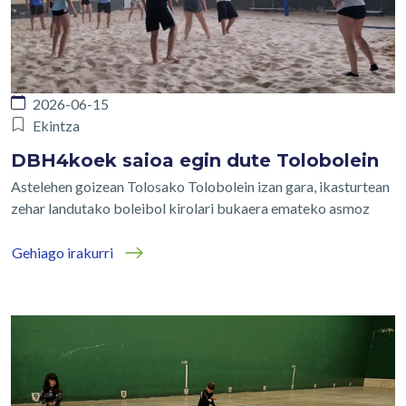
2026-06-15
Ekintza
DBH4koek saioa egin dute Tolobolein
Astelehen goizean Tolosako Tolobolein izan gara, ikasturtean
zehar landutako boleibol kirolari bukaera emateko asmoz
Gehiago irakurri