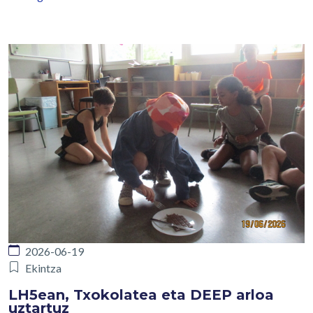
2026-06-19
Ekintza
LH5ean, Txokolatea eta DEEP arloa
uztartuz