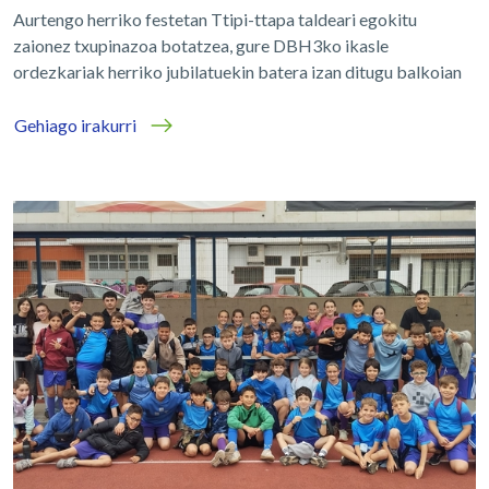
Aurtengo herriko festetan Ttipi-ttapa taldeari egokitu
zaionez txupinazoa botatzea, gure DBH3ko ikasle
ordezkariak herriko jubilatuekin batera izan ditugu balkoian
Gehiago irakurri