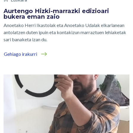
Aurtengo Hizki-marrazki edizioari
bukera eman zaio
Anoetako Herri Ikastolak eta Anoetako Udalak elkarlanean
antolatzen duten ipuin eta kontakizun marraztuen lehiaketak
sari banaketa izan du.
Gehiago irakurri