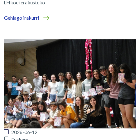
LHkoei erakusteko
Gehiago irakurri
2026-06-12
Euskara