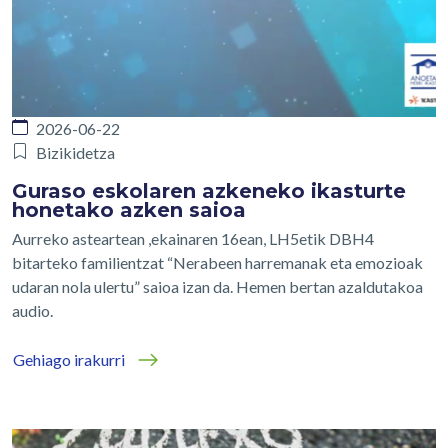
2026-06-22
Bizikidetza
Guraso eskolaren azkeneko ikasturte
honetako azken saioa
Aurreko asteartean ,ekainaren 16ean, LH5etik DBH4
bitarteko familientzat “Nerabeen harremanak eta emozioak
udaran nola ulertu” saioa izan da. Hemen bertan azaldutakoa
audio.
Gehiago irakurri