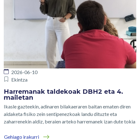
2026-06-10
Ekintza
Harremanak taldekoak DBH2 eta 4.
mailetan
Ikasle gazteekin, adinaren bilakaeraren baitan ematen diren
aldaketa fisiko zein sentipenezkoak landu dituzte eta
zaharrenekin aldiz, beraien arteko harremanek izan dute tokia
Gehiago irakurri