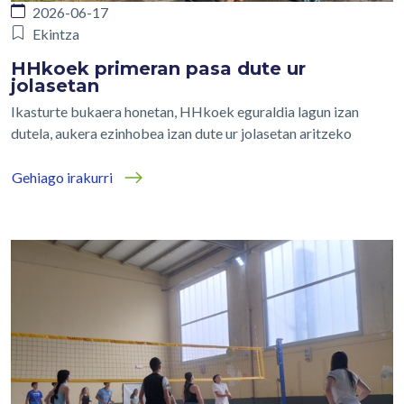
2026-06-17
Ekintza
HHkoek primeran pasa dute ur
jolasetan
Ikasturte bukaera honetan, HHkoek eguraldia lagun izan
dutela, aukera ezinhobea izan dute ur jolasetan aritzeko
Gehiago irakurri