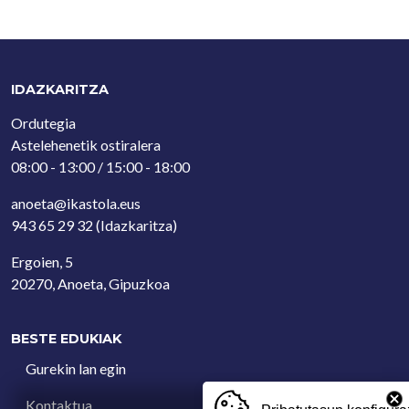
IDAZKARITZA
Ordutegia
Astelehenetik ostiralera
08:00 - 13:00 / 15:00 - 18:00
anoeta@ikastola.eus
943 65 29 32
(Idazkaritza)
Ergoien, 5
20270, Anoeta, Gipuzkoa
BESTE EDUKIAK
Gurekin lan egin
Kontaktua