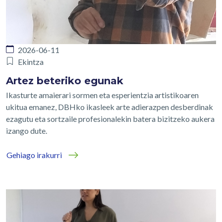
2026-06-11
Ekintza
Artez beteriko egunak
Ikasturte amaierari sormen eta esperientzia artistikoaren
ukitua emanez, DBHko ikasleek arte adierazpen desberdinak
ezagutu eta sortzaile profesionalekin batera bizitzeko aukera
izango dute.
Gehiago irakurri