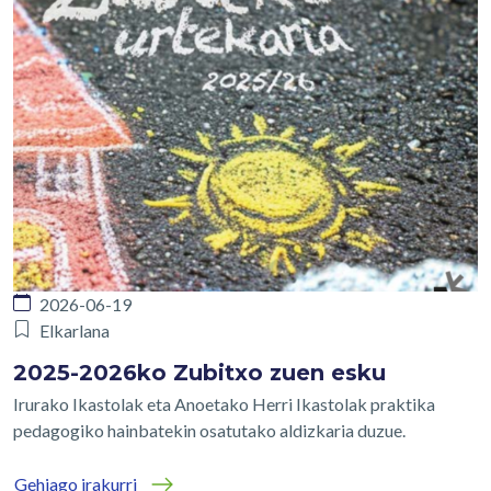
2026-06-19
Elkarlana
2025-2026ko Zubitxo zuen esku
Irurako Ikastolak eta Anoetako Herri Ikastolak praktika
pedagogiko hainbatekin osatutako aldizkaria duzue.
Gehiago irakurri