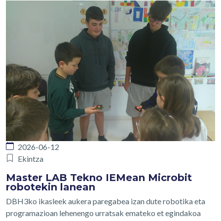
2026-06-12
Ekintza
Master LAB Tekno IEMean Microbit
robotekin lanean
DBH3ko ikasleek aukera paregabea izan dute robotika eta
programazioan lehenengo urratsak emateko et egindakoa