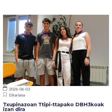
2026-06-03
Elkarlana
Txupinazoan Ttipi-ttapako DBH3koak
izan dira