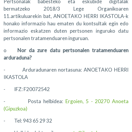
Pertsonalak babesteko eta eskubide digitalak
bermatzeko 2018/3 Lege Organikoaren
11.artikuluarekin bat, ANOETAKO HERRI IKASTOLA-k
honako informazio hau ematen du kontsultak egin edo
informazio eskatzen duten pertsonen inguruko datu
pertsonalen tratamenduaren inguruan.
o
Nor da zure datu pertsonalen tratamenduaren
arduraduna?
- Arduradunaren nortasuna: ANOETAKO HERRI
IKASTOLA
- IFZ: F20072542
- Posta helbidea:
Ergoien, 5 - 20270 Anoeta
(Gipuzkoa)
- Tel: 943 65 29 32