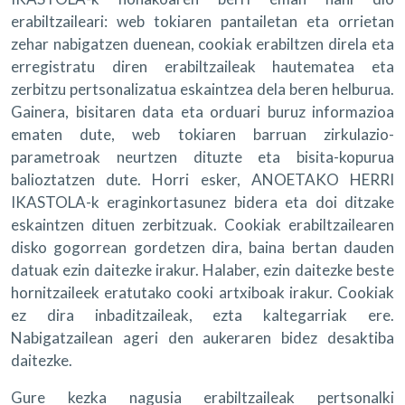
erabiltzaileari: web tokiaren pantailetan eta orrietan
zehar nabigatzen duenean, cookiak erabiltzen direla eta
erregistratu diren erabiltzaileak hautematea eta
zerbitzu pertsonalizatua eskaintzea dela beren helburua.
Gainera, bisitaren data eta orduari buruz informazioa
ematen dute, web tokiaren barruan zirkulazio-
parametroak neurtzen dituzte eta bisita-kopurua
balioztatzen dute. Horri esker, ANOETAKO HERRI
IKASTOLA-k eraginkortasunez bidera eta doi ditzake
eskaintzen dituen zerbitzuak. Cookiak erabiltzailearen
disko gogorrean gordetzen dira, baina bertan dauden
datuak ezin daitezke irakur. Halaber, ezin daitezke beste
hornitzaileek eratutako cooki artxiboak irakur. Cookiak
ez dira inbaditzaileak, ezta kaltegarriak ere.
Nabigatzailean ageri den aukeraren bidez desaktiba
daitezke.
Gure kezka nagusia erabiltzaileak pertsonalki