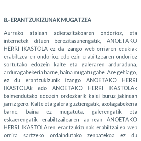
8.- ERANTZUKIZUNAK MUGATZEA
Aurreko atalean adierazitakoaren ondorioz, eta
internetek dituen berezitasunengatik, ANOETAKO
HERRI IKASTOLA ez da izango web orriaren edukiak
erabiltzearen ondorioz edo ezin erabiltzearen ondorioz
sortutako edozein kalte eta galeraren arduraduna,
arduragabekeria barne, baina mugatu gabe. Are gehiago,
ez du erantzukizunik izango ANOETAKO HERRI
IKASTOLAk edo ANOETAKO HERRI IKASTOLAk
baimendutako edozein ordezkarik kalei buruz jakinean
jarriz gero. Kalte eta galera guztiengatik, axolagabekeria
barne, baina ez mugatuta, galerengatik eta
eskaerengatik erabiltzailearen aurrean ANOETAKO
HERRI IKASTOLAren erantzukizunak erabiltzailea web
orrira sartzeko ordaindutako zenbatekoa ez du