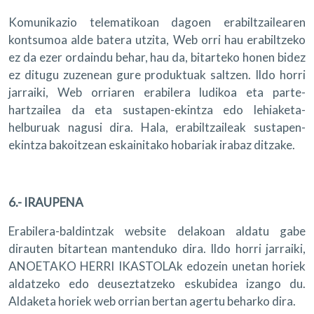
Komunikazio telematikoan dagoen erabiltzailearen
kontsumoa alde batera utzita, Web orri hau erabiltzeko
ez da ezer ordaindu behar, hau da, bitarteko honen bidez
ez ditugu zuzenean gure produktuak saltzen. Ildo horri
jarraiki, Web orriaren erabilera ludikoa eta parte-
hartzailea da eta sustapen-ekintza edo lehiaketa-
helburuak nagusi dira. Hala, erabiltzaileak sustapen-
ekintza bakoitzean eskainitako hobariak irabaz ditzake.
6.- IRAUPENA
Erabilera-baldintzak website delakoan aldatu gabe
dirauten bitartean mantenduko dira. Ildo horri jarraiki,
ANOETAKO HERRI IKASTOLAk edozein unetan horiek
aldatzeko edo deuseztatzeko eskubidea izango du.
Aldaketa horiek web orrian bertan agertu beharko dira.