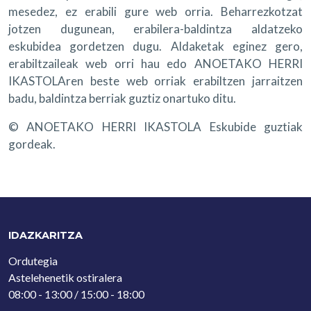
mesedez, ez erabili gure web orria. Beharrezkotzat
jotzen dugunean, erabilera-baldintza aldatzeko
eskubidea gordetzen dugu. Aldaketak eginez gero,
erabiltzaileak web orri hau edo ANOETAKO HERRI
IKASTOLAren beste web orriak erabiltzen jarraitzen
badu, baldintza berriak guztiz onartuko ditu.
© ANOETAKO HERRI IKASTOLA Eskubide guztiak
gordeak.
IDAZKARITZA
Ordutegia
Astelehenetik ostiralera
08:00 - 13:00 / 15:00 - 18:00