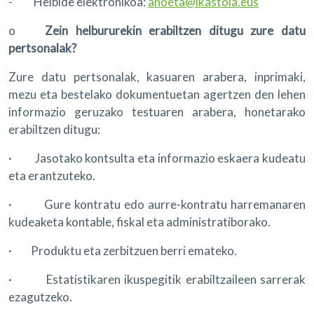
- Helbide elektronikoa:
anoeta@ikastola.eus
o
Zein helbururekin erabiltzen ditugu zure datu
pertsonalak?
Zure datu pertsonalak, kasuaren arabera, inprimaki,
mezu eta bestelako dokumentuetan agertzen den lehen
informazio geruzako testuaren arabera, honetarako
erabiltzen ditugu:
· Jasotako kontsulta eta informazio eskaera kudeatu
eta erantzuteko.
· Gure kontratu edo aurre-kontratu harremanaren
kudeaketa kontable, fiskal eta administratiborako.
· Produktu eta zerbitzuen berri emateko.
· Estatistikaren ikuspegitik erabiltzaileen sarrerak
ezagutzeko.