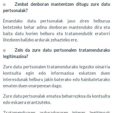
o
Zenbat denboran mantentzen ditugu zure datu
pertsonalak?
Emandako datu pertsonalak jaso ziren helburua
betetzeko behar adina denboran mantenduko dira eta
baita datu horien helburu eta tratamendutik eratorri
litezkeen balizko ardurak zehazteko ere.
o
Zein da zure datu pertsonalen tratamendurako
legitimazioa?
Zure datu pertsonalen tratamendurako legezko oinarria
kontsulta egin edo informazioa eskatzen duen
interesdunak helburu jakin baterako edo hainbatetarako
ematen duen onarpenean dago.
Zure datu pertsonalak ematea beharrezkoa da kontsulta
edo eskaera erantzuteko.
Tratamenduaren arduradunaren interes legitimoak