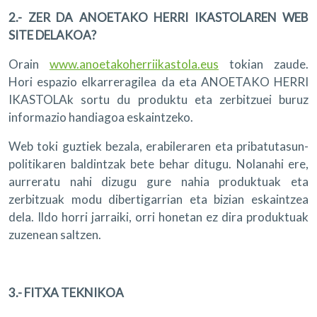
2.- ZER DA ANOETAKO HERRI IKASTOLAREN WEB
SITE DELAKOA?
Orain
www.anoetakoherriikastola.eus
tokian zaude.
Hori espazio elkarreragilea da eta ANOETAKO HERRI
IKASTOLAk sortu du produktu eta zerbitzuei buruz
informazio handiagoa eskaintzeko.
Web toki guztiek bezala, erabileraren eta pribatutasun-
politikaren baldintzak bete behar ditugu. Nolanahi ere,
aurreratu nahi dizugu gure nahia produktuak eta
zerbitzuak modu dibertigarrian eta bizian eskaintzea
dela. Ildo horri jarraiki, orri honetan ez dira produktuak
zuzenean saltzen.
3.- FITXA TEKNIKOA