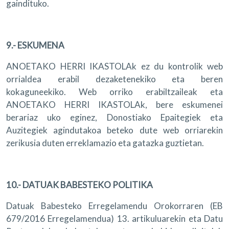
gaindituko.
9.- ESKUMENA
ANOETAKO HERRI IKASTOLAk ez du kontrolik web
orrialdea erabil dezaketenekiko eta beren
kokaguneekiko. Web orriko erabiltzaileak eta
ANOETAKO HERRI IKASTOLAk, bere eskumenei
berariaz uko eginez, Donostiako Epaitegiek eta
Auzitegiek agindutakoa beteko dute web orriarekin
zerikusia duten erreklamazio eta gatazka guztietan.
10.- DATUAK BABESTEKO POLITIKA
Datuak Babesteko Erregelamendu Orokorraren (EB
679/2016 Erregelamendua) 13. artikuluarekin eta Datu