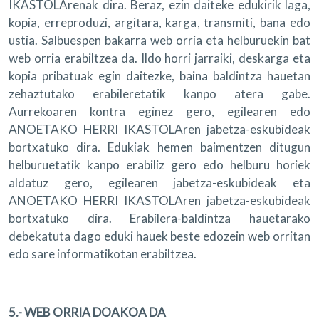
IKASTOLArenak dira. Beraz, ezin daiteke edukirik laga,
kopia, erreproduzi, argitara, karga, transmiti, bana edo
ustia. Salbuespen bakarra web orria eta helburuekin bat
web orria erabiltzea da. Ildo horri jarraiki, deskarga eta
kopia pribatuak egin daitezke, baina baldintza hauetan
zehaztutako erabileretatik kanpo atera gabe.
Aurrekoaren kontra eginez gero, egilearen edo
ANOETAKO HERRI IKASTOLAren jabetza-eskubideak
bortxatuko dira. Edukiak hemen baimentzen ditugun
helburuetatik kanpo erabiliz gero edo helburu horiek
aldatuz gero, egilearen jabetza-eskubideak eta
ANOETAKO HERRI IKASTOLAren jabetza-eskubideak
bortxatuko dira. Erabilera-baldintza hauetarako
debekatuta dago eduki hauek beste edozein web orritan
edo sare informatikotan erabiltzea.
5.- WEB ORRIA DOAKOA DA