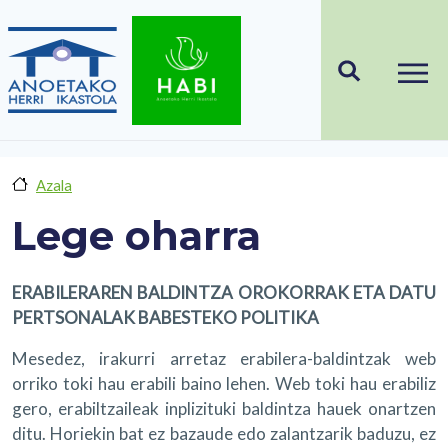
Skip to main content
Azala
Lege oharra
ERABILERAREN BALDINTZA OROKORRAK ETA DATU
PERTSONALAK BABESTEKO POLITIKA
Mesedez, irakurri arretaz erabilera-baldintzak web
orriko toki hau erabili baino lehen. Web toki hau erabiliz
gero, erabiltzaileak inplizituki baldintza hauek onartzen
ditu. Horiekin bat ez bazaude edo zalantzarik baduzu, ez