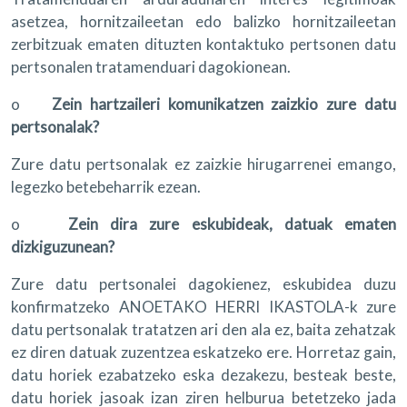
asetzea, hornitzaileetan edo balizko hornitzaileetan
zerbitzuak ematen dituzten kontaktuko pertsonen datu
pertsonalen tratamenduari dagokionean.
o
Zein hartzaileri komunikatzen zaizkio zure datu
pertsonalak?
Zure datu pertsonalak ez zaizkie hirugarrenei emango,
legezko betebeharrik ezean.
o
Zein dira zure eskubideak, datuak ematen
dizkiguzunean?
Zure datu pertsonalei dagokienez, eskubidea duzu
konfirmatzeko ANOETAKO HERRI IKASTOLA-k zure
datu pertsonalak tratatzen ari den ala ez, baita zehatzak
ez diren datuak zuzentzea eskatzeko ere. Horretaz gain,
datu horiek ezabatzeko eska dezakezu, besteak beste,
datu horiek jasoak izan ziren helburua betetzeko jada