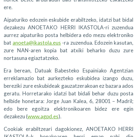
ere.
Aipaturiko edozein eskubide erabiltzeko, idatzi bat bidal
dezakezu ANOETAKO HERRI IKASTOLA-ri zuzendua
aurrez aipaturiko posta helbidera edo mezu elektroniko
bat
anoeta@ikastola.eus
-ra zuzendua. Edozein kasutan,
zure NAN-aren kopia bat atxiki beharko duzu zure
nortasuna egiaztatzeko.
Era berean, Datuak Babesteko Espainiako Agentzian
erreklamazio bat aurkezteko eskubidea izango duzu,
bereziki zure eskubideak gauzatzerakoan ez bazara ados
geratu. Horretarako idatzi bat bidali behar duzu posta
helbide honetara: Jorge Juan Kalea, 6, 28001 – Madril;
edo bere egoitza elektronikoaren bidez ere egin
dezakezu (
www.agpd.es
).
Cookiak erabiltzeari dagokionez, ANOETAKO HERRI
IKASTOLA-k honakoaren berri eman nahi dio