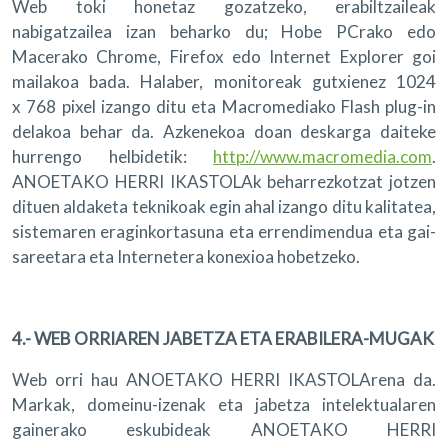
Web toki honetaz gozatzeko, erabiltzaileak
nabigatzailea izan beharko du; Hobe PCrako edo
Macerako Chrome, Firefox edo Internet Explorer goi
mailakoa bada. Halaber, monitoreak gutxienez 1024
x 768 pixel izango ditu eta Macromediako Flash plug-in
delakoa behar da. Azkenekoa doan deskarga daiteke
hurrengo helbidetik:
http://www.macromedia.com
.
ANOETAKO HERRI IKASTOLAk beharrezkotzat jotzen
dituen aldaketa teknikoak egin ahal izango ditu kalitatea,
sistemaren eraginkortasuna eta errendimendua eta gai-
sareetara eta Internetera konexioa hobetzeko.
4.- WEB ORRIAREN JABETZA ETA ERABILERA-MUGAK
Web orri hau ANOETAKO HERRI IKASTOLArena da.
Markak, domeinu-izenak eta jabetza intelektualaren
gainerako eskubideak ANOETAKO HERRI