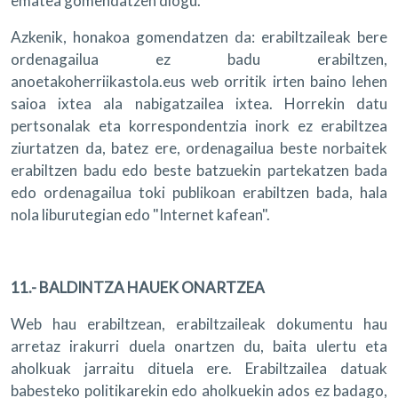
ematea gomendatzen diogu.
Azkenik, honakoa gomendatzen da: erabiltzaileak bere
ordenagailua ez badu erabiltzen,
anoetakoherriikastola.eus web orritik irten baino lehen
saioa ixtea ala nabigatzailea ixtea. Horrekin datu
pertsonalak eta korrespondentzia inork ez erabiltzea
ziurtatzen da, batez ere, ordenagailua beste norbaitek
erabiltzen badu edo beste batzuekin partekatzen bada
edo ordenagailua toki publikoan erabiltzen bada, hala
nola liburutegian edo "Internet kafean".
11.- BALDINTZA HAUEK ONARTZEA
Web hau erabiltzean, erabiltzaileak dokumentu hau
arretaz irakurri duela onartzen du, baita ulertu eta
aholkuak jarraitu dituela ere. Erabiltzailea datuak
babesteko politikarekin edo aholkuekin ados ez badago,