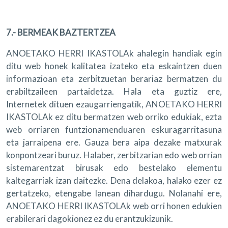
7.- BERMEAK BAZTERTZEA
ANOETAKO HERRI IKASTOLAk ahalegin handiak egin
ditu web honek kalitatea izateko eta eskaintzen duen
informazioan eta zerbitzuetan berariaz bermatzen du
erabiltzaileen partaidetza. Hala eta guztiz ere,
Internetek dituen ezaugarriengatik, ANOETAKO HERRI
IKASTOLAk ez ditu bermatzen web orriko edukiak, ezta
web orriaren funtzionamenduaren eskuragarritasuna
eta jarraipena ere. Gauza bera aipa dezake matxurak
konpontzeari buruz. Halaber, zerbitzarian edo web orrian
sistemarentzat birusak edo bestelako elementu
kaltegarriak izan daitezke. Dena delakoa, halako ezer ez
gertatzeko, etengabe lanean dihardugu. Nolanahi ere,
ANOETAKO HERRI IKASTOLAk web orri honen edukien
erabilerari dagokionez ez du erantzukizunik.