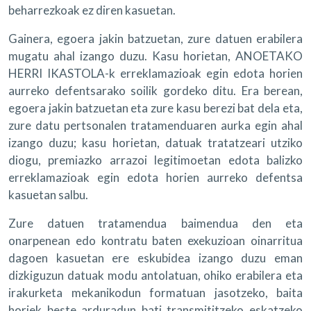
beharrezkoak ez diren kasuetan.
Gainera, egoera jakin batzuetan, zure datuen erabilera
mugatu ahal izango duzu. Kasu horietan, ANOETAKO
HERRI IKASTOLA-k erreklamazioak egin edota horien
aurreko defentsarako soilik gordeko ditu. Era berean,
egoera jakin batzuetan eta zure kasu berezi bat dela eta,
zure datu pertsonalen tratamenduaren aurka egin ahal
izango duzu; kasu horietan, datuak tratatzeari utziko
diogu, premiazko arrazoi legitimoetan edota balizko
erreklamazioak egin edota horien aurreko defentsa
kasuetan salbu.
Zure datuen tratamendua baimendua den eta
onarpenean edo kontratu baten exekuzioan oinarritua
dagoen kasuetan ere eskubidea izango duzu eman
dizkiguzun datuak modu antolatuan, ohiko erabilera eta
irakurketa mekanikodun formatuan jasotzeko, baita
horiek beste arduradun bati transmititzeko eskatzeko