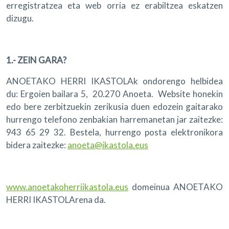
erregistratzea eta web orria ez erabiltzea eskatzen
dizugu.
1.- ZEIN GARA?
ANOETAKO HERRI IKASTOLAk ondorengo helbidea
du: Ergoien bailara 5, 20.270 Anoeta. Website honekin
edo bere zerbitzuekin zerikusia duen edozein gaitarako
hurrengo telefono zenbakian harremanetan jar zaitezke:
943 65 29 32. Bestela, hurrengo posta elektronikora
bidera zaitezke:
anoeta@ikastola.eus
www.anoetakoherriikastola.eus
domeinua ANOETAKO
HERRI IKASTOLArena da.