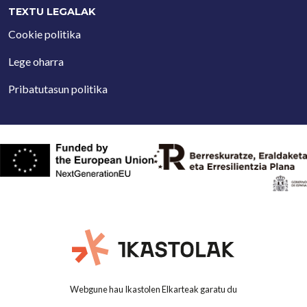
TEXTU LEGALAK
Cookie politika
Lege oharra
Pribatutasun politika
Webgune hau Ikastolen Elkarteak garatu du