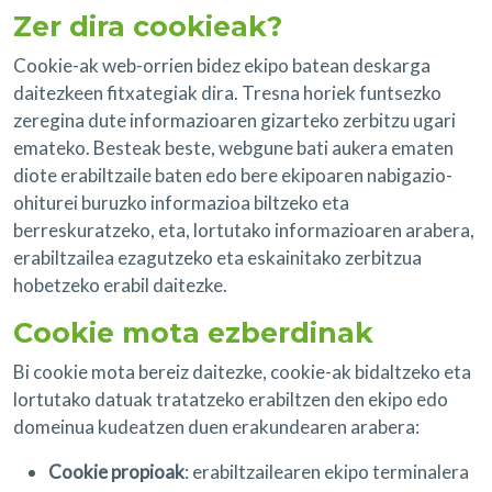
Zer dira cookieak?
Cookie-ak web-orrien bidez ekipo batean deskarga
daitezkeen fitxategiak dira. Tresna horiek funtsezko
zeregina dute informazioaren gizarteko zerbitzu ugari
emateko. Besteak beste, webgune bati aukera ematen
diote erabiltzaile baten edo bere ekipoaren nabigazio-
ohiturei buruzko informazioa biltzeko eta
berreskuratzeko, eta, lortutako informazioaren arabera,
erabiltzailea ezagutzeko eta eskainitako zerbitzua
hobetzeko erabil daitezke.
Cookie mota ezberdinak
Bi cookie mota bereiz daitezke, cookie-ak bidaltzeko eta
lortutako datuak tratatzeko erabiltzen den ekipo edo
domeinua kudeatzen duen erakundearen arabera:
Cookie propioak
: erabiltzailearen ekipo terminalera