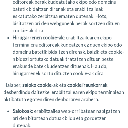
editoreak berak kudeatutako ekipo edo domeinu
batetik bidaltzen direnak eta erabiltzaileak
eskatutako zerbitzua ematen dutenak. Hots,
bisitatzen ari den webguneak berak sortzen dituen
cookie-ak dira.
Hirugarrenen cookie-ak
: erabiltzailearen ekipo
terminalera editoreak kudeatzen ez duen ekipo edo
domeinu batetik bidaltzen direnak, baizik eta cookie-
n bidez lortutako datuak tratatzen dituen beste
erakunde batek kudeatzen dituenak. Hau da,
hirugarrenek sortu dituzten cookie-ak dira.
Halaber,
saioko cookie
-ak eta
cookie iraunkorrak
desberdindu daitezke, erabiltzailearen ekipo terminalean
aktibatuta egoten diren denboraren arabera.
Saiokoak
: erabiltzailea web-orri batean nabigatzen
ari den bitartean datuak bildu eta gordetzen
dutenak.