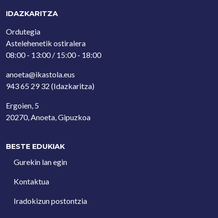
IDAZKARITZA
Ordutegia
Astelehenetik ostiralera
08:00 - 13:00 / 15:00 - 18:00
anoeta@ikastola.eus
943 65 29 32
(Idazkaritza)
Ergoien, 5
20270, Anoeta, Gipuzkoa
BESTE EDUKIAK
Gurekin lan egin
Kontaktua
Iradokizun postontzia