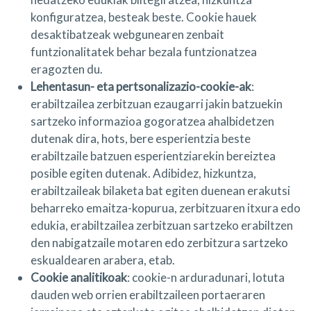
konfiguratzea, besteak beste. Cookie hauek
desaktibatzeak webgunearen zenbait
funtzionalitatek behar bezala funtzionatzea
eragozten du.
Lehentasun- eta pertsonalizazio-cookie-ak
:
erabiltzailea zerbitzuan ezaugarri jakin batzuekin
sartzeko informazioa gogoratzea ahalbidetzen
dutenak dira, hots, bere esperientzia beste
erabiltzaile batzuen esperientziarekin bereiztea
posible egiten dutenak. Adibidez, hizkuntza,
erabiltzaileak bilaketa bat egiten duenean erakutsi
beharreko emaitza-kopurua, zerbitzuaren itxura edo
edukia, erabiltzailea zerbitzuan sartzeko erabiltzen
den nabigatzaile motaren edo zerbitzura sartzeko
eskualdearen arabera, etab.
Cookie analitikoak
: cookie-n arduradunari, lotuta
dauden web orrien erabiltzaileen portaeraren