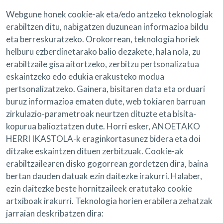
Webgune honek cookie-ak eta/edo antzeko teknologiak
erabiltzen ditu, nabigatzen duzunean informazioa bildu
eta berreskuratzeko. Orokorrean, teknologia horiek
helburu ezberdinetarako balio dezakete, hala nola, zu
erabiltzaile gisa aitortzeko, zerbitzu pertsonalizatua
eskaintzeko edo edukia erakusteko modua
pertsonalizatzeko. Gainera, bisitaren data eta orduari
buruz informazioa ematen dute, web tokiaren barruan
zirkulazio-parametroak neurtzen dituzte eta bisita-
kopurua balioztatzen dute. Horri esker, ANOETAKO
HERRI IKASTOLA-k eraginkortasunez bidera eta doi
ditzake eskaintzen dituen zerbitzuak. Cookie-ak
erabiltzailearen disko gogorrean gordetzen dira, baina
bertan dauden datuak ezin daitezke irakurri. Halaber,
ezin daitezke beste hornitzaileek eratutako cookie
artxiboak irakurri. Teknologia horien erabilera zehatzak
jarraian deskribatzen dira: