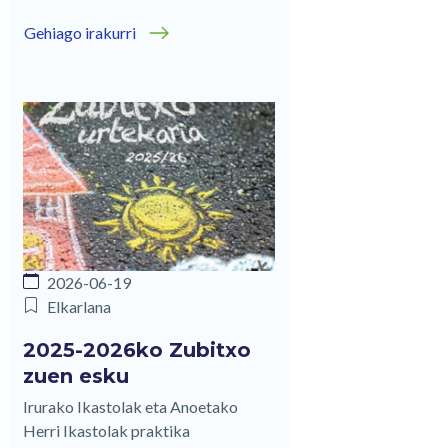
Gehiago irakurri
2026-06-19
Elkarlana
2025-2026ko Zubitxo
zuen esku
Irurako Ikastolak eta Anoetako
Herri Ikastolak praktika