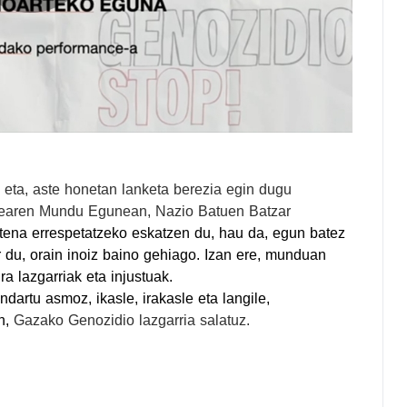
 eta, aste honetan lanketa berezia egin dugu
akearen Mundu Egunean, Nazio Batuen Batzar
etena errespetatzeko eskatzen du, hau da, egun batez
u, orain inoiz baino gehiago. Izan ere, m
unduan
ra lazgarriak eta injustuak.
ndartu asmoz, ikasle, irakasle eta langile,
n,
Gazako Genozidio lazgarria salatuz.