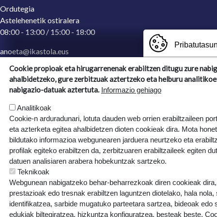
Ordutegia
Astelehenetik ostiralera
08:00 - 13:00 / 15:00 - 18:00
Pribatutasun
anoeta@ikastola.eus
943 65 29 32
(Idazkaritza)
Cookie propioak eta hirugarrenenak erabiltzen ditugu zure nabi
ahalbidetzeko, gure zerbitzuak aztertzeko eta helburu analitikoe
Ergoien, 5
nabigazio-datuak aztertuta.
Informazio gehiago
20270, Anoeta, Gipuzkoa
Analitikoak
Cookie-n arduradunari, lotuta dauden web orrien erabiltzaileen por
eta azterketa egitea ahalbidetzen dioten cookieak dira. Mota hone
bildutako informazioa webgunearen jarduera neurtzeko eta erabiltz
profilak egiteko erabiltzen da, zerbitzuaren erabiltzaileek egiten du
datuen analisiaren arabera hobekuntzak sartzeko.
Teknikoak
Webgunean nabigatzeko behar-beharrezkoak diren cookieak dira, e
prestazioak edo tresnak erabiltzen laguntzen diotelako, hala nola,
identifikatzea, sarbide mugatuko parteetara sartzea, bideoak edo
edukiak biltegiratzea, hizkuntza konfiguratzea, besteak beste. Co