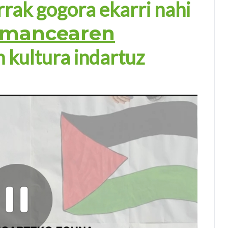
rrak gogora ekarri nahi
rmancearen
 kultura indartuz