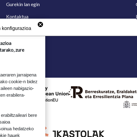
Gurekin lan egin
Kontaktua
Iradokizun postontzia
 konfigurazioa
gazioa
tarako, zure
taeraren jarraipena
tako cookie-n bidez
aileen nabigazio-
ten erabilera-
rabiltzaileari bere
 saioa
 soinua hedatzeko
okie hauek