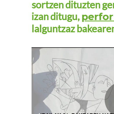
sortzen dituzten ge
izan ditugu,
perfo
lalguntzaz bakearen