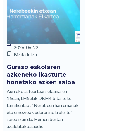
2026-06-22
Bizikidetza
Guraso eskolaren
azkeneko ikasturte
honetako azken saioa
Aurreko asteartean ,ekainaren
16ean, LH5etik DBH4 bitarteko
familientzat “Nerabeen harremanak
eta emozioak udaran nola ulertu”
saioa izan da. Hemen bertan
azaldutakoa audio.