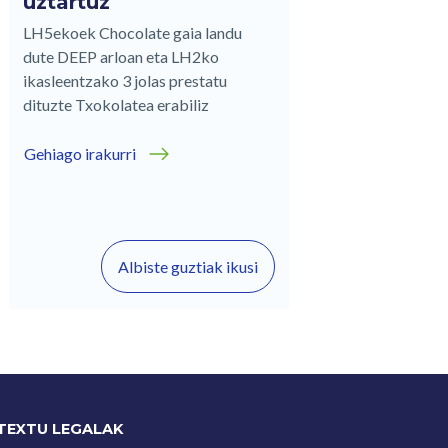
uztartuz
LH5ekoek Chocolate gaia landu
dute DEEP arloan eta LH2ko
ikasleentzako 3 jolas prestatu
dituzte Txokolatea erabiliz
Gehiago irakurri
Albiste guztiak ikusi
TEXTU LEGALAK