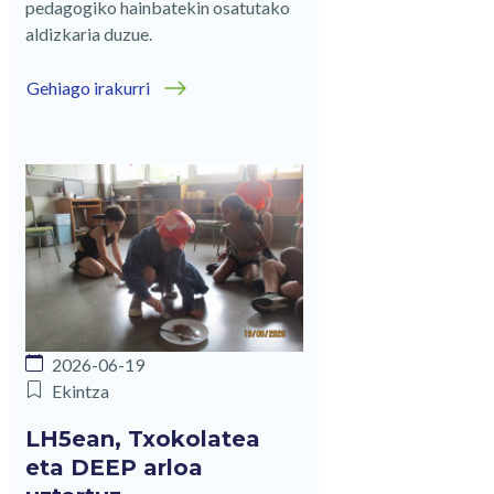
pedagogiko hainbatekin osatutako
aldizkaria duzue.
Gehiago irakurri
2026-06-19
Ekintza
LH5ean, Txokolatea
eta DEEP arloa