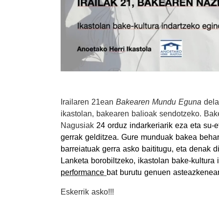
Irailaren
21ean
Bakearen Mundu Eguna
dela
ikastolan, bakearen balioak sendotzeko. B
Nagusiak
24 orduz indarkeriarik eza eta su-
gerrak gelditzea.
Gure munduak bakea behar d
barreiatuak gerra asko baititugu, eta denak di
Lanketa borobiltzeko, ikastolan bake-kultura i
performance
bat burutu genuen asteazkenea
Eskerrik asko!!!