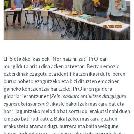
LH5 eta 6ko ikasleek "Nor naiz ni, zu?" PrOIean
murgilduta aritu dira azken asteetan. Bertan emozio
ezberdinak ezagutu eta identifikatzen ikasi dute, beren
burua hobeto ezagutzeko eta bizi dituzten emozioen
gaineko kontzientzia hartzeko. PrOIaren galdera
gidariari erantzunez (
Zein maskara erabiltzen ditugu gure
egunerokotasunean?)
, ikasle bakoitzak maskara bat eta
horri laguntzeko melodia bat sortu du, erakutsi nahi duen
emozio bat irudikatuz. Bukatzeko, maskara guztien
erakusteta eraman dugu aurrera eta baita webgune
baten sorkuntza ere. Jarraian erakustetako irudiak eta