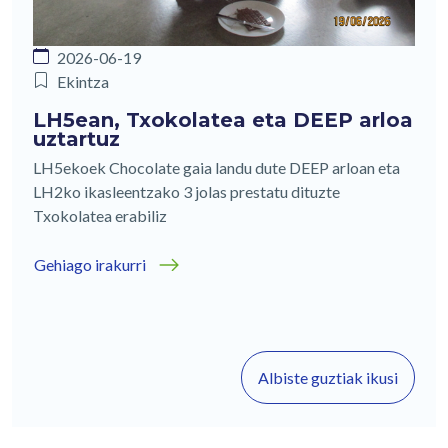
2026-06-19
Ekintza
LH5ean, Txokolatea eta DEEP arloa
uztartuz
LH5ekoek Chocolate gaia landu dute DEEP arloan eta
LH2ko ikasleentzako 3 jolas prestatu dituzte
Txokolatea erabiliz
Gehiago irakurri
Albiste guztiak ikusi