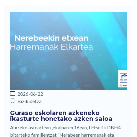
2026-06-22
Bizikidetza
Guraso eskolaren azkeneko
ikasturte honetako azken saioa
Aurreko asteartean ,ekainaren 16ean, LH5etik DBH4
bitarteko familientzat “Nerabeen harremanak eta