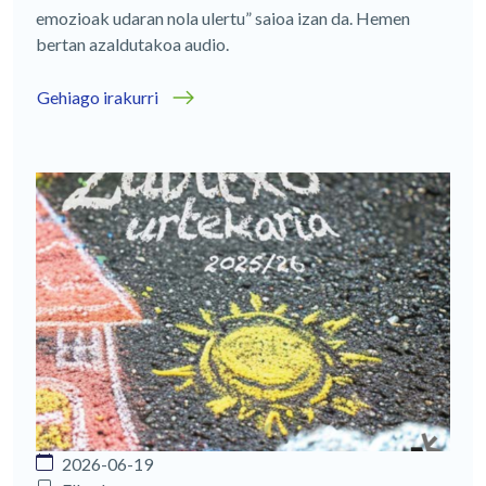
emozioak udaran nola ulertu” saioa izan da. Hemen
bertan azaldutakoa audio.
Gehiago irakurri
2026-06-19