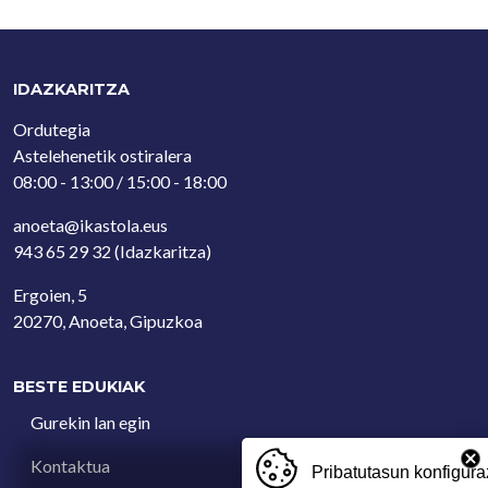
IDAZKARITZA
Ordutegia
Astelehenetik ostiralera
08:00 - 13:00 / 15:00 - 18:00
anoeta@ikastola.eus
943 65 29 32
(Idazkaritza)
Ergoien, 5
20270, Anoeta, Gipuzkoa
BESTE EDUKIAK
Gurekin lan egin
Kontaktua
Pribatutasun konfigura