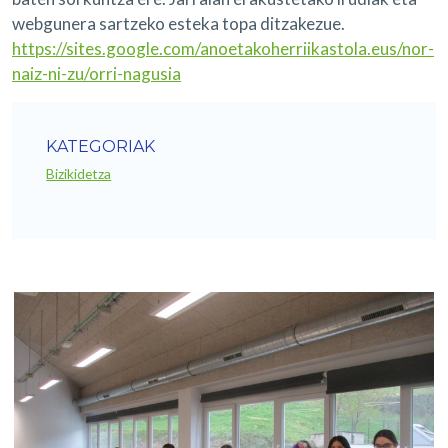
webgunera sartzeko esteka topa ditzakezue.
https://sites.google.com/anoetakoherriikastola.eus/nor-
naiz-ni-zu/orri-nagusia
KATEGORIAK
Bizikidetza