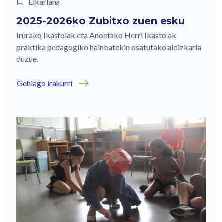
Elkarlana
2025-2026ko Zubitxo zuen esku
Irurako Ikastolak eta Anoetako Herri Ikastolak
praktika pedagogiko hainbatekin osatutako aldizkaria
duzue.
Gehiago irakurri