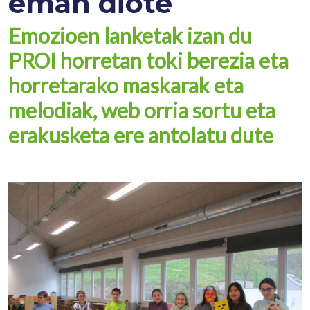
eman diote
Emozioen lanketak izan du
PROI horretan toki berezia eta
horretarako maskarak eta
melodiak, web orria sortu eta
erakusketa ere antolatu dute