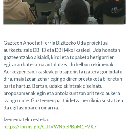
Gazteon Anoeta: Herria Bizitzeko Uda proiektua
aurkeztu zaie DBH3 eta DBH4ko ikasleei. Uda honetan
gazteentzako aisialdi, kirol eta topaketa hezigarrien
egitarau bateratua antolatzea du helburu ekimenak.
Aurkezpenean, ikasleak protagonista izatera gonbidatu
dira, maiatzean zehar egingo diren prestaketa bileretan
parte hartuz. Bertan, udako ekintzak diseinatu,
proposamenak egin eta antolakuntzan aritzeko aukera
izango dute. Gazteenen partaidetza herrikoia sustatzea
da egitasmoaren oinarria.
Izen emateko esteka:
https://forms.gle/C3tVWN5ePBpM1FVK7