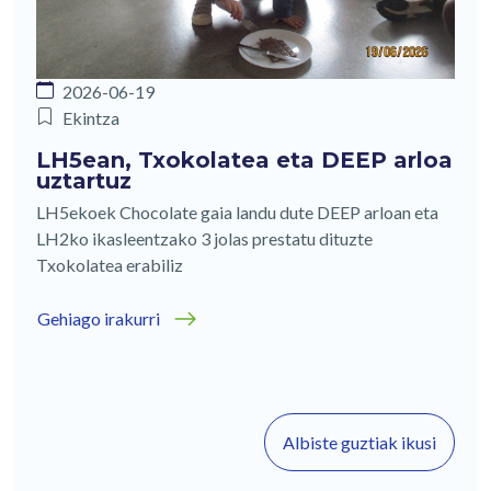
2026-06-19
Ekintza
LH5ean, Txokolatea eta DEEP arloa
uztartuz
LH5ekoek Chocolate gaia landu dute DEEP arloan eta
LH2ko ikasleentzako 3 jolas prestatu dituzte
Txokolatea erabiliz
Gehiago irakurri
Albiste guztiak ikusi