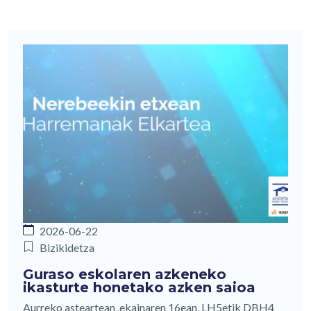
2026-06-22
Bizikidetza
Guraso eskolaren azkeneko
ikasturte honetako azken saioa
Aurreko asteartean ,ekainaren 16ean, LH5etik DBH4