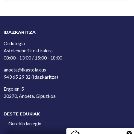
IDAZKARITZA
Ordutegia
Astelehenetik ostiralera
08:00 - 13:00 / 15:00 - 18:00
anoeta@ikastola.eus
943 65 29 32
(Idazkaritza)
Ergoien, 5
20270, Anoeta, Gipuzkoa
BESTE EDUKIAK
Gurekin lan egin