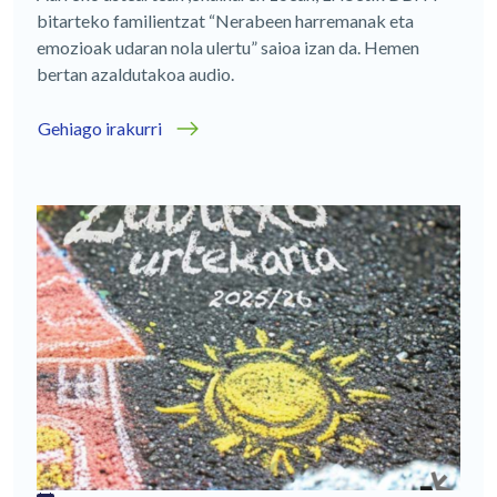
bitarteko familientzat “Nerabeen harremanak eta
emozioak udaran nola ulertu” saioa izan da. Hemen
bertan azaldutakoa audio.
Gehiago irakurri