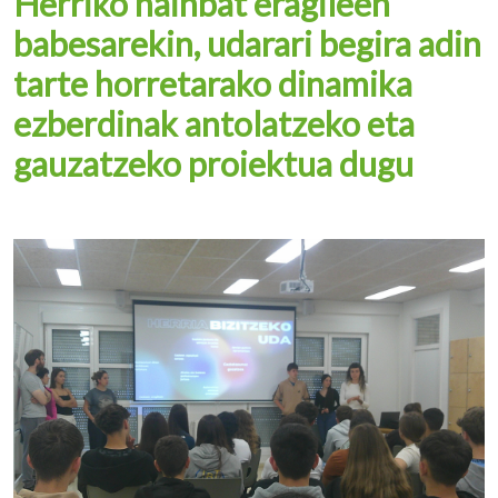
Herriko hainbat eragileen
babesarekin, udarari begira adin
tarte horretarako dinamika
ezberdinak antolatzeko eta
gauzatzeko proiektua dugu