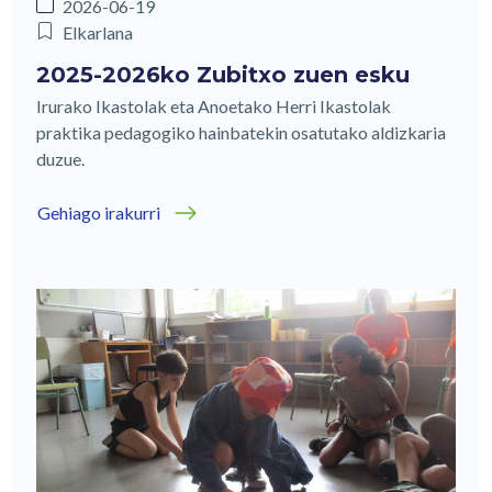
2026-06-19
Elkarlana
2025-2026ko Zubitxo zuen esku
Irurako Ikastolak eta Anoetako Herri Ikastolak
praktika pedagogiko hainbatekin osatutako aldizkaria
duzue.
Gehiago irakurri