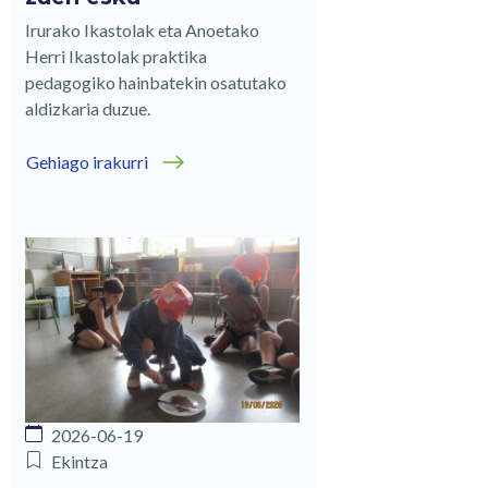
Irurako Ikastolak eta Anoetako
Herri Ikastolak praktika
pedagogiko hainbatekin osatutako
aldizkaria duzue.
Gehiago irakurri
2026-06-19
Ekintza