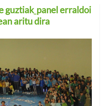
e guztiak
panel erraldoi
an aritu dira