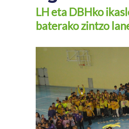
LH eta DBHko ikasl
baterako zintzo lane