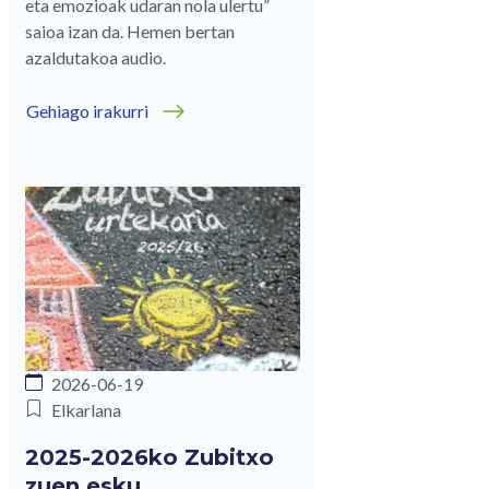
eta emozioak udaran nola ulertu”
saioa izan da. Hemen bertan
azaldutakoa audio.
Gehiago irakurri
2026-06-19
Elkarlana
2025-2026ko Zubitxo
zuen esku