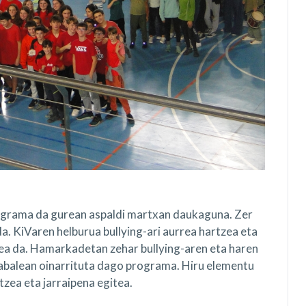
ograma da gurean aspaldi martxan daukaguna. Zer
a. KiVaren helburua bullying-ari aurrea hartzea eta
tea da. Hamarkadetan zehar bullying-aren eta haren
abalean oinarrituta dago programa. Hiru elementu
tzea eta jarraipena egitea.