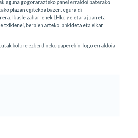
ek eguna gogorarazteko panel erraldoi baterako
ako plazan egitekoa bazen, eguraldi
rera. Ikasle zaharrenek LHko geletara joan eta
e txikienei, beraien arteko lankideta eta elkar
tutak kolore ezberdineko paperekin, logo erraldoia