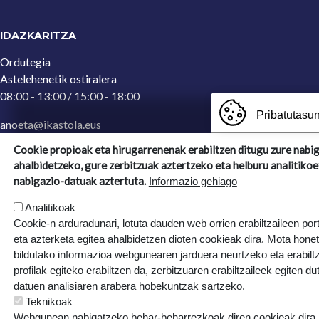
IDAZKARITZA
Ordutegia
Astelehenetik ostiralera
08:00 - 13:00 / 15:00 - 18:00
Pribatutasun
anoeta@ikastola.eus
943 65 29 32
(Idazkaritza)
Cookie propioak eta hirugarrenenak erabiltzen ditugu zure nabi
ahalbidetzeko, gure zerbitzuak aztertzeko eta helburu analitikoe
Ergoien, 5
nabigazio-datuak aztertuta.
Informazio gehiago
20270, Anoeta, Gipuzkoa
Analitikoak
Cookie-n arduradunari, lotuta dauden web orrien erabiltzaileen por
eta azterketa egitea ahalbidetzen dioten cookieak dira. Mota hone
bildutako informazioa webgunearen jarduera neurtzeko eta erabiltz
profilak egiteko erabiltzen da, zerbitzuaren erabiltzaileek egiten du
datuen analisiaren arabera hobekuntzak sartzeko.
Teknikoak
Webgunean nabigatzeko behar-beharrezkoak diren cookieak dira, e