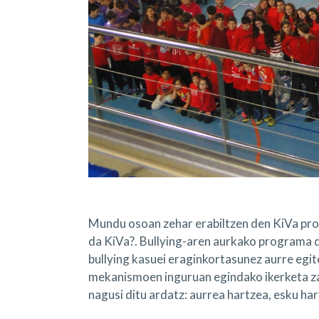
Mundu osoan zehar erabiltzen den KiVa pr
da KiVa?. Bullying-aren aurkako programa d
bullying kasuei eraginkortasunez aurre egi
mekanismoen inguruan egindako ikerketa z
nagusi ditu ardatz: aurrea hartzea, esku har