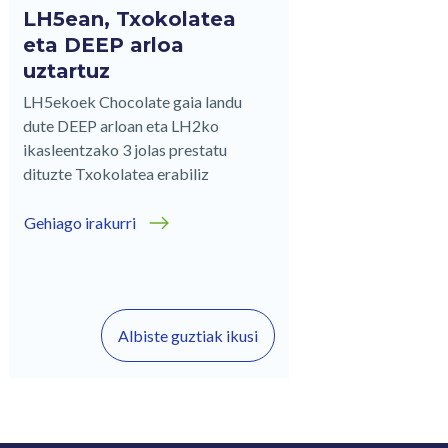
LH5ean, Txokolatea
eta DEEP arloa
uztartuz
LH5ekoek Chocolate gaia landu
dute DEEP arloan eta LH2ko
ikasleentzako 3 jolas prestatu
dituzte Txokolatea erabiliz
Gehiago irakurri
Albiste guztiak ikusi