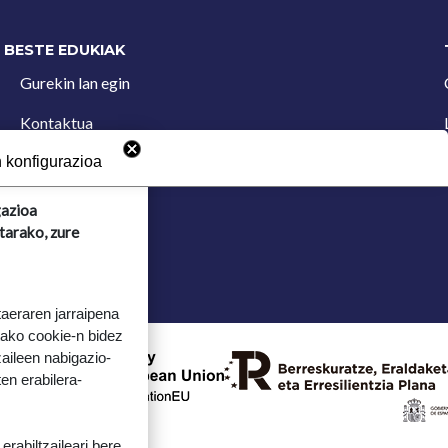
BESTE EDUKIAK
Gurekin lan egin
Kontaktua
Iradokizun postontzia
 konfigurazioa
gazioa
tarako, zure
taeraren jarraipena
tako cookie-n bidez
aileen nabigazio-
ten erabilera-
rabiltzaileari bere