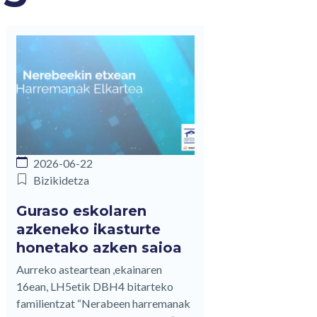
2026-06-22
Bizikidetza
Guraso eskolaren
azkeneko ikasturte
honetako azken saioa
Aurreko asteartean ,ekainaren
16ean, LH5etik DBH4 bitarteko
familientzat “Nerabeen harremanak