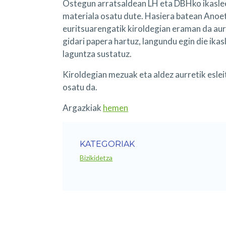
Ostegun arratsaldean LH eta DBHko ikasle
materiala osatu dute. Hasiera batean Anoet
euritsuarengatik kiroldegian eraman da aur
gidari papera hartuz, langundu egin die ikasl
laguntza sustatuz.
Kiroldegian mezuak eta aldez aurretik eslei
osatu da.
Argazkiak
hemen
KATEGORIAK
Bizikidetza