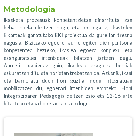
Metodologia
Ikasketa prozesuak konpetentzietan oinarrituta izan
behar duela ulertzen dugu, eta horregatik, Ikastolen
Elkarteak garatutako EKI proiektua da gure lan tresna
nagusia. Bizitzako egoerei aurre egiten dien pertsona
konpetentea hezteko, ikaslea egoera konplexu eta
esanguratsuei irtenbideak bilatzen jartzen dugu.
Aurretik dakienaz gain, ikasleak ezagutza berriak
eskuratzen ditu eta horietan trebatzen da. Azkenik, ikasi
eta barneratu duen hori guztia modu integratuan
mobilizatzen du, egoerari irtenbidea emateko. Honi
Integrazioaren Pedagogia deitzen zaio eta 12-16 urte
bitarteko etapa honetan lantzen dugu.