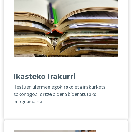
Ikasteko Irakurri
Testuen ulermen egokirako eta irakurketa
sakonagoa lortze aldera bideratutako
programa da.