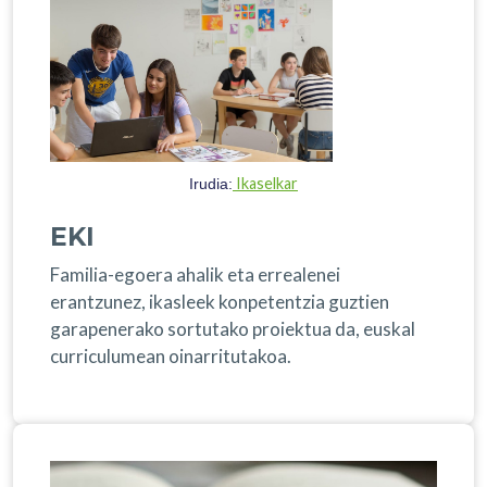
Ikaselkar
Irudia:
EKI
Familia-egoera ahalik eta errealenei
erantzunez, ikasleek konpetentzia guztien
garapenerako sortutako proiektua da, euskal
curriculumean oinarritutakoa.