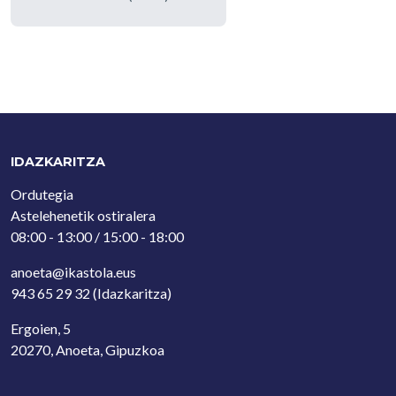
IDAZKARITZA
Ordutegia
Astelehenetik ostiralera
08:00 - 13:00 / 15:00 - 18:00
anoeta@ikastola.eus
943 65 29 32
(Idazkaritza)
Ergoien, 5
20270, Anoeta, Gipuzkoa