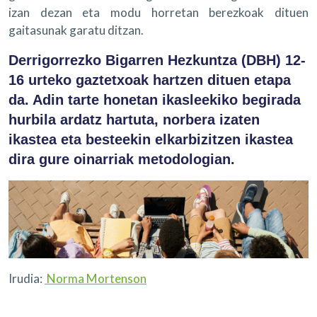
izan dezan eta modu horretan berezkoak dituen
gaitasunak garatu ditzan.
Derrigorrezko Bigarren Hezkuntza (DBH) 12-
16 urteko gaztetxoak hartzen dituen etapa
da. Adin tarte honetan ikasleekiko begirada
hurbila ardatz hartuta, norbera izaten
ikastea eta besteekin elkarbizitzen ikastea
dira gure oinarriak metodologian.
Irudia:
Norma Mortenson