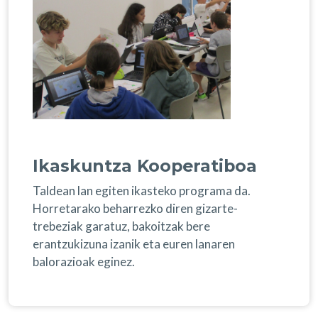
Ikaskuntza Kooperatiboa
Taldean lan egiten ikasteko programa da.
Horretarako beharrezko diren gizarte-
trebeziak garatuz, bakoitzak bere
erantzukizuna izanik eta euren lanaren
balorazioak eginez.