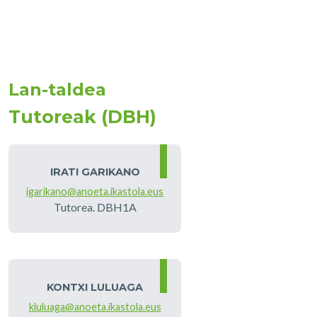
Lan-taldea
Tutoreak (DBH)
IRATI GARIKANO
igarikano@anoeta.ikastola.eus
Tutorea. DBH1A
KONTXI LULUAGA
kluluaga@anoeta.ikastola.eus