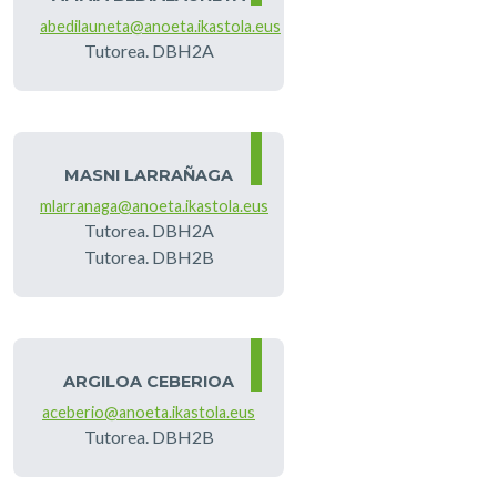
abedilauneta@anoeta.ikastola.eus
Tutorea. DBH2A
MASNI LARRAÑAGA
mlarranaga@anoeta.ikastola.eus
Tutorea. DBH2A
Tutorea. DBH2B
ARGILOA CEBERIOA
aceberio@anoeta.ikastola.eus
Tutorea. DBH2B