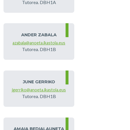
Tutorea. DBH1A
ANDER ZABALA
azabala@anoeta.ikastola.eus
Tutorea. DBH1B
JUNE GERRIKO
jgerriko@anoeta.ikastola.eus
Tutorea. DBH1B
AMAIA BEDIALAUNETA