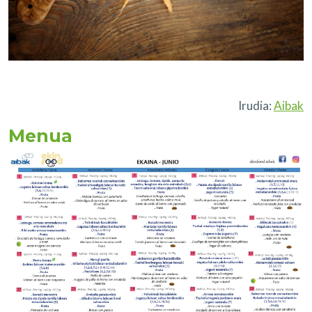
Irudia:
Aibak
Menua
Irudia