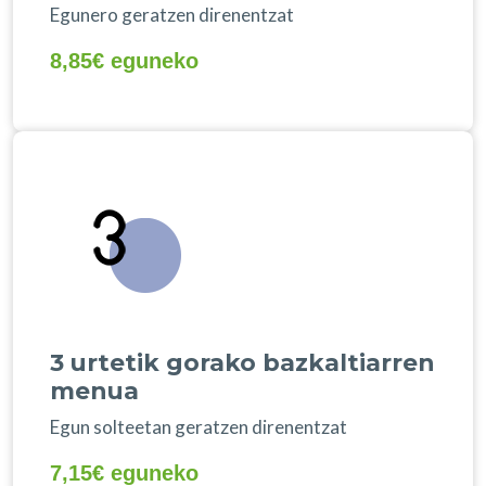
Egunero geratzen direnentzat
8,85€ eguneko
3 urtetik gorako bazkaltiarren
menua
Egun solteetan geratzen direnentzat
7,15€ eguneko