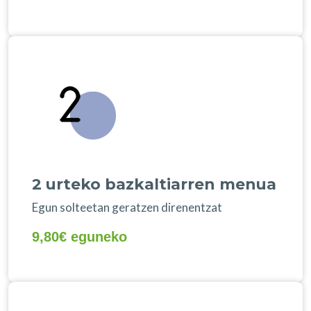
2 urteko bazkaltiarren menua
Egun solteetan geratzen direnentzat
9,80€ eguneko