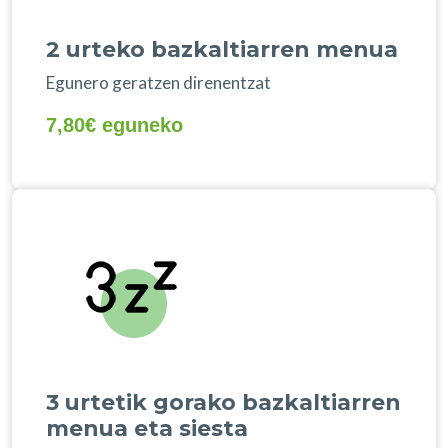
2 urteko bazkaltiarren menua
Egunero geratzen direnentzat
7,80€ eguneko
3 urtetik gorako bazkaltiarren
menua eta siesta