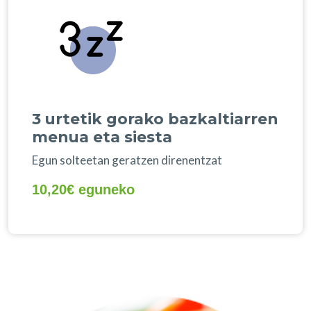
3 urtetik gorako bazkaltiarren
menua eta siesta
Egun solteetan geratzen direnentzat
10,20€ eguneko