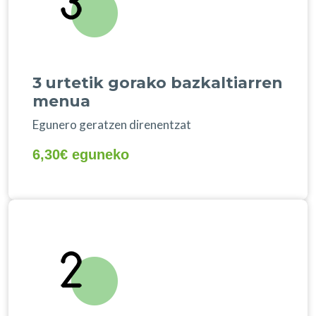
3 urtetik gorako bazkaltiarren
menua
Egunero geratzen direnentzat
6,30€ eguneko