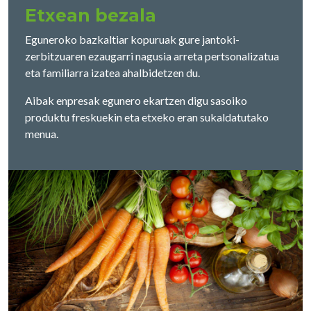
Etxean bezala
Eguneroko bazkaltiar kopuruak gure jantoki-
zerbitzuaren ezaugarri nagusia arreta pertsonalizatua
eta familiarra izatea ahalbidetzen du.
Aibak enpresak egunero ekartzen digu sasoiko
produktu freskuekin eta etxeko eran sukaldatutako
menua.