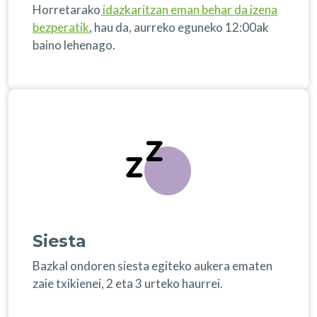
Horretarako
idazkaritzan eman behar da izena
bezperatik
, hau da, aurreko eguneko 12:00ak
baino lehenago.
Siesta
Bazkal ondoren siesta egiteko aukera ematen
zaie txikienei, 2 eta 3 urteko haurrei.