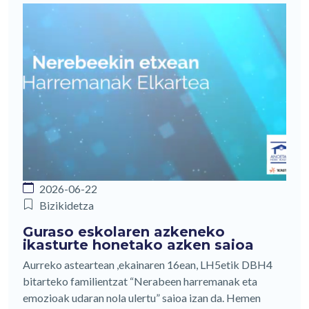
2026-06-22
Bizikidetza
Guraso eskolaren azkeneko
ikasturte honetako azken saioa
Aurreko asteartean ,ekainaren 16ean, LH5etik DBH4
bitarteko familientzat “Nerabeen harremanak eta
emozioak udaran nola ulertu” saioa izan da. Hemen