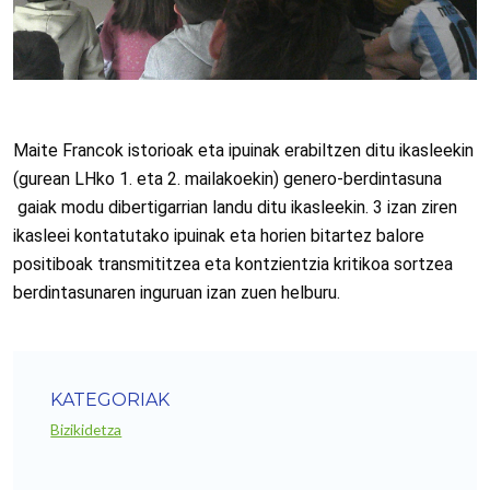
Maite Francok istorioak eta ipuinak erabiltzen ditu ikasleekin
(gurean LHko 1. eta 2. mailakoekin) genero-berdintasuna
gaiak modu dibertigarrian landu ditu ikasleekin. 3 izan ziren
ikasleei kontatutako ipuinak eta horien bitartez balore
positiboak transmititzea eta kontzientzia kritikoa sortzea
berdintasunaren inguruan izan zuen helburu.
KATEGORIAK
Bizikidetza