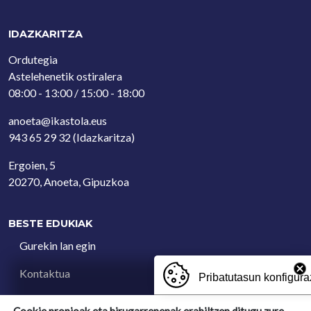
IDAZKARITZA
Ordutegia
Astelehenetik ostiralera
08:00 - 13:00 / 15:00 - 18:00
anoeta@ikastola.eus
943 65 29 32
(Idazkaritza)
Ergoien, 5
20270, Anoeta, Gipuzkoa
BESTE EDUKIAK
Gurekin lan egin
Kontaktua
Pribatutasun konfigura
Iradokizun postontzia