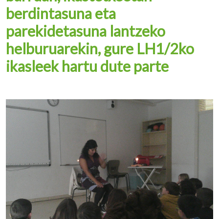
berdintasuna eta
parekidetasuna lantzeko
helburuarekin, gure LH1/2ko
ikasleek hartu dute parte