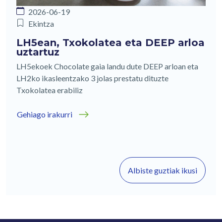
2026-06-19
Ekintza
LH5ean, Txokolatea eta DEEP arloa
uztartuz
LH5ekoek Chocolate gaia landu dute DEEP arloan eta
LH2ko ikasleentzako 3 jolas prestatu dituzte
Txokolatea erabiliz
Gehiago irakurri
Albiste guztiak ikusi