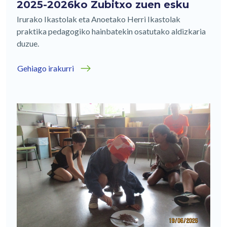
2025-2026ko Zubitxo zuen esku
Irurako Ikastolak eta Anoetako Herri Ikastolak
praktika pedagogiko hainbatekin osatutako aldizkaria
duzue.
Gehiago irakurri