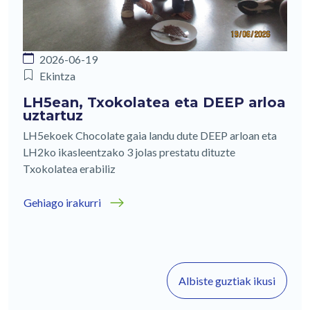
2026-06-19
Ekintza
LH5ean, Txokolatea eta DEEP arloa
uztartuz
LH5ekoek Chocolate gaia landu dute DEEP arloan eta
LH2ko ikasleentzako 3 jolas prestatu dituzte
Txokolatea erabiliz
Gehiago irakurri
Albiste guztiak ikusi