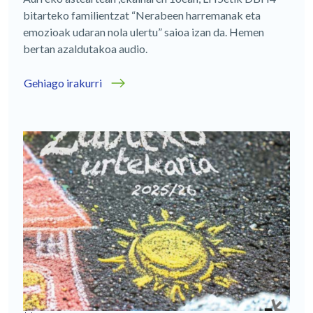
bitarteko familientzat “Nerabeen harremanak eta
emozioak udaran nola ulertu” saioa izan da. Hemen
bertan azaldutakoa audio.
Gehiago irakurri