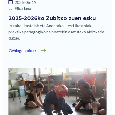
2026-06-19
Elkarlana
2025-2026ko Zubitxo zuen esku
Irurako Ikastolak eta Anoetako Herri Ikastolak
praktika pedagogiko hainbatekin osatutako aldizkaria
duzue.
Gehiago irakurri