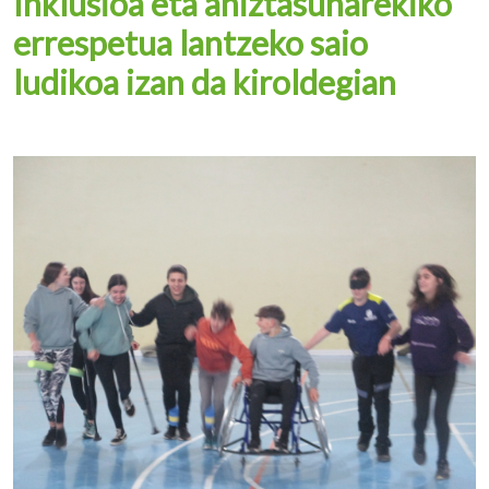
Inklusioa eta aniztasunarekiko
errespetua lantzeko saio
ludikoa izan da kiroldegian