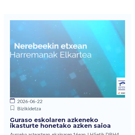
2026-06-22
Bizikidetza
Guraso eskolaren azkeneko
ikasturte honetako azken saioa
Aurreko asteartean ,ekainaren 16ean, LH5etik DBH4