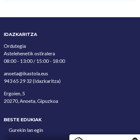
IDAZKARITZA
Ordutegia
Astelehenetik ostiralera
08:00 - 13:00 / 15:00 - 18:00
anoeta@ikastola.eus
943 65 29 32
(Idazkaritza)
Ergoien, 5
20270, Anoeta, Gipuzkoa
BESTE EDUKIAK
Gurekin lan egin