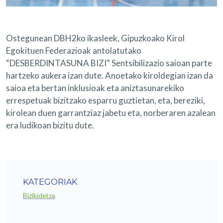
Ostegunean DBH2ko ikasleek, Gipuzkoako Kirol
Egokituen Federazioak antolatutako
“DESBERDINTASUNA BIZI” Sentsibilizazio saioan parte
hartzeko aukera izan dute. Anoetako kiroldegian izan da
saioa eta bertan inklusioak eta aniztasunarekiko
errespetuak bizitzako esparru guztietan, eta, bereziki,
kirolean duen garrantziaz jabetu eta, norberaren azalean
era ludikoan bizitu dute.
KATEGORIAK
Bizikidetza