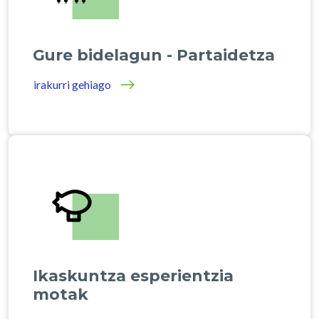
Gure bidelagun - Partaidetza
irakurri gehiago
Ikaskuntza esperientzia
motak