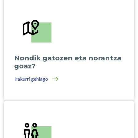
Nondik gatozen eta norantza
goaz?
irakurri gehiago