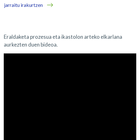
jarraitu irakurtzen
Eraldaketa prozesua eta ikastolon arteko elkarlana
aurkezten duen bideoa.