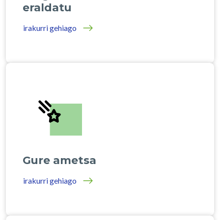
eraldatu
irakurri gehiago
Gure ametsa
irakurri gehiago