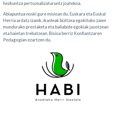
hezkuntza pertsonalizaturuntz joatekoa.
Abiapuntua noski gure misioan du. Euskara eta Euskal
Herria ardatz izanik, ikasleak bizitzea egokituko zaien
mundurako prestaketa eta baliabide egokiak jasotzean
eta haietan trebatzean. Bisioa berriz Konfiantzaren
Pedagogian ezartzen du.