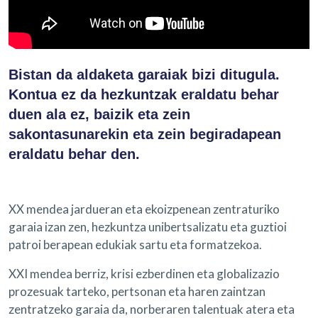
Bistan da aldaketa garaiak bizi ditugula.
Kontua ez da hezkuntzak eraldatu behar
duen ala ez, baizik eta zein
sakontasunarekin eta zein begiradapean
eraldatu behar den.
XX mendea jardueran eta ekoizpenean zentraturiko
garaia izan zen, hezkuntza unibertsalizatu eta guztioi
patroi berapean edukiak sartu eta formatzekoa.
XXI mendea berriz, krisi ezberdinen eta globalizazio
prozesuak tarteko, pertsonan eta haren zaintzan
zentratzeko garaia da, norberaren talentuak atera eta