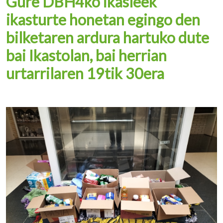
Gure DBH4ko ikasleek
ikasturte honetan egingo den
bilketaren ardura hartuko dute
bai Ikastolan, bai herrian
urtarrilaren 19tik 30era