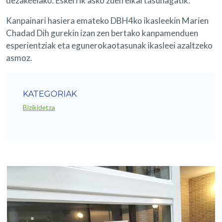
dezakeelako. Eskerrik asko zuen elkartasunagatik.
Kanpainari hasiera emateko DBH4ko ikasleekin Marien
Chadad Dih gurekin izan zen bertako kanpamenduen
esperientziak eta egunerokaotasunak ikasleei azaltzeko
asmoz.
KATEGORIAK
Bizikidetza