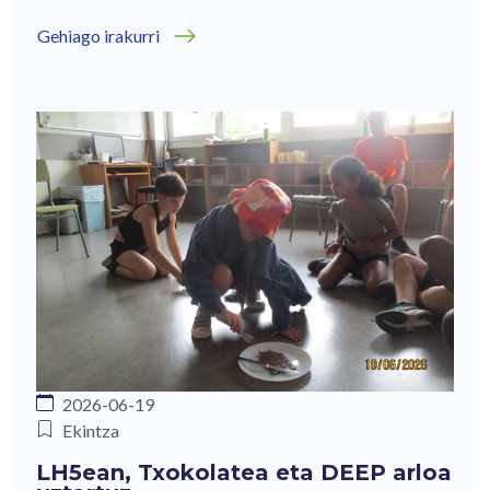
Gehiago irakurri
2026-06-19
Ekintza
LH5ean, Txokolatea eta DEEP arloa