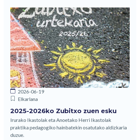
2026-06-19
Elkarlana
2025-2026ko Zubitxo zuen esku
Irurako Ikastolak eta Anoetako Herri Ikastolak
praktika pedagogiko hainbatekin osatutako aldizkaria
duzue.