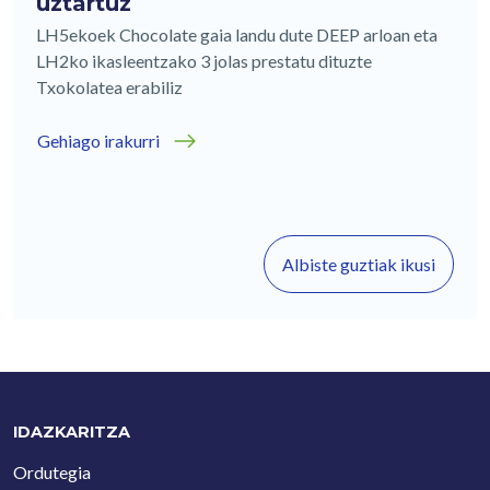
uztartuz
LH5ekoek Chocolate gaia landu dute DEEP arloan eta
LH2ko ikasleentzako 3 jolas prestatu dituzte
Txokolatea erabiliz
Gehiago irakurri
Albiste guztiak ikusi
IDAZKARITZA
Ordutegia