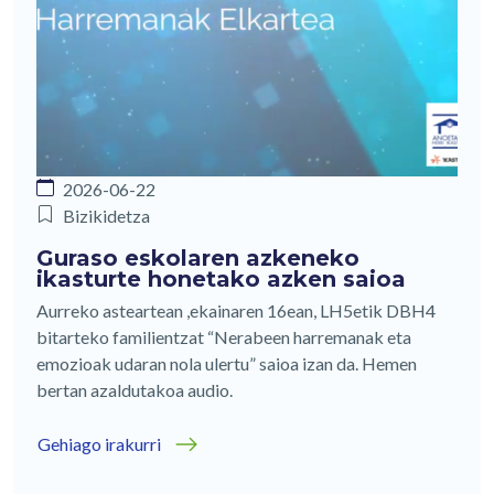
2026-06-22
Bizikidetza
Guraso eskolaren azkeneko
ikasturte honetako azken saioa
Aurreko asteartean ,ekainaren 16ean, LH5etik DBH4
bitarteko familientzat “Nerabeen harremanak eta
emozioak udaran nola ulertu” saioa izan da. Hemen
bertan azaldutakoa audio.
Gehiago irakurri