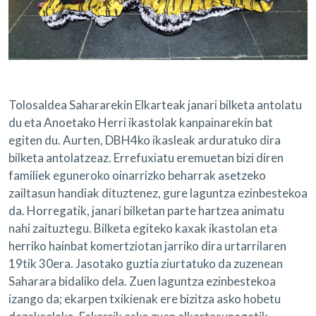
Tolosaldea Sahararekin Elkarteak janari bilketa antolatu
du eta Anoetako Herri ikastolak kanpainarekin bat
egiten du. Aurten, DBH4ko ikasleak arduratuko dira
bilketa antolatzeaz. Errefuxiatu eremuetan bizi diren
familiek eguneroko oinarrizko beharrak asetzeko
zailtasun handiak dituztenez, gure laguntza ezinbestekoa
da. Horregatik, janari bilketan parte hartzea animatu
nahi zaituztegu. Bilketa egiteko kaxak ikastolan eta
herriko hainbat komertziotan jarriko dira urtarrilaren
19tik 30era. Jasotako guztia ziurtatuko da zuzenean
Saharara bidaliko dela. Zuen laguntza ezinbestekoa
izango da; ekarpen txikienak ere bizitza asko hobetu