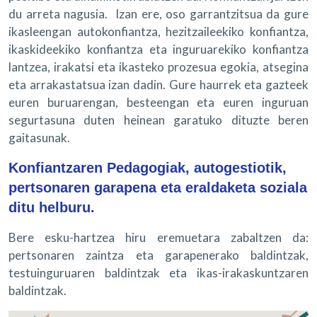
du arreta nagusia. Izan ere, oso garrantzitsua da gure
ikasleengan autokonfiantza, hezitzaileekiko konfiantza,
ikaskideekiko konfiantza eta inguruarekiko konfiantza
lantzea, irakatsi eta ikasteko prozesua egokia, atsegina
eta arrakastatsua izan dadin. Gure haurrek eta gazteek
euren buruarengan, besteengan eta euren inguruan
segurtasuna duten heinean garatuko dituzte beren
gaitasunak.
Konfiantzaren Pedagogiak, autogestiotik,
pertsonaren garapena eta eraldaketa soziala
ditu helburu.
Bere esku-hartzea hiru eremuetara zabaltzen da:
pertsonaren zaintza eta garapenerako baldintzak,
testuinguruaren baldintzak eta ikas-irakaskuntzaren
baldintzak.