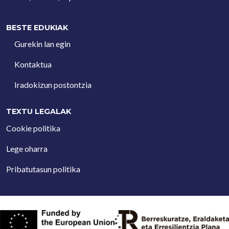
BESTE EDUKIAK
Gurekin lan egin
Kontaktua
Iradokizun postontzia
TEXTU LEGALAK
Cookie politika
Lege oharra
Pribatutasun politika