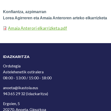
Konfiantza, azpimarran
Lorea Agirreren eta Amaia Anteroren arteko elkarrizketa
Amaia Anterori elkarrizketa.pdf
IDAZKARITZA
Ordutegia
Astelehenetik ostiralera
08:00 - 13:00 / 15:00 - 18:00
anoeta@ikastola.eus
943 65 29 32
(Idazkaritza)
Ergoien, 5
20270, Anoeta, Gipuzkoa