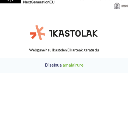
Webgune hau Ikastolen Elkarteak garatu du
Diseinua
amaiairure