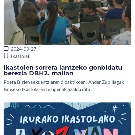
2024-09-27
Ikastolak
Ikastolen sorrera lantzeko gonbidatu
berezia DBH2. mailan
Poeta Bizien sekuentziaren didaktikoan, Ander Zubillagak
Boiseko Ikastolaren bizipenak azaldu ditu