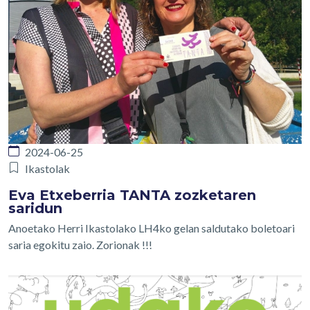
2024-06-25
Ikastolak
Eva Etxeberria TANTA zozketaren
saridun
Anoetako Herri Ikastolako LH4ko gelan saldutako boletoari
saria egokitu zaio. Zorionak !!!