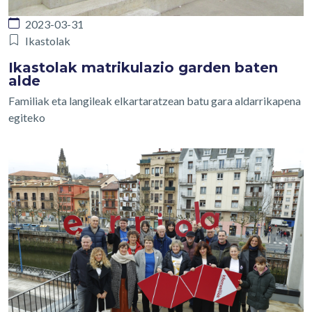
2023-03-31
Ikastolak
Ikastolak matrikulazio garden baten
alde
Familiak eta langileak elkartaratzean batu gara aldarrikapena
egiteko