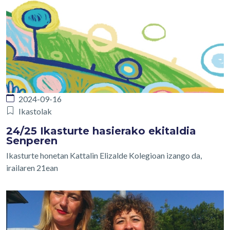
2024-09-16
Ikastolak
24/25 Ikasturte hasierako ekitaldia
Senperen
Ikasturte honetan Kattalin Elizalde Kolegioan izango da,
irailaren 21ean