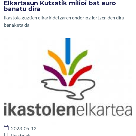
Elkartasun Kutxatik milioi bat euro
banatu dira
Ikastola guztien elkarkidetzaren ondorioz lortzen den diru
banaketa da
2023-05-12
Ikastolak