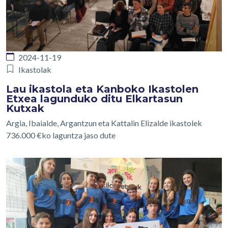
2024-11-19
Ikastolak
Lau ikastola eta Kanboko Ikastolen
Etxea lagunduko ditu Elkartasun
Kutxak
Argia, Ibaialde, Argantzun eta Kattalin Elizalde ikastolek
736.000 €ko laguntza jaso dute