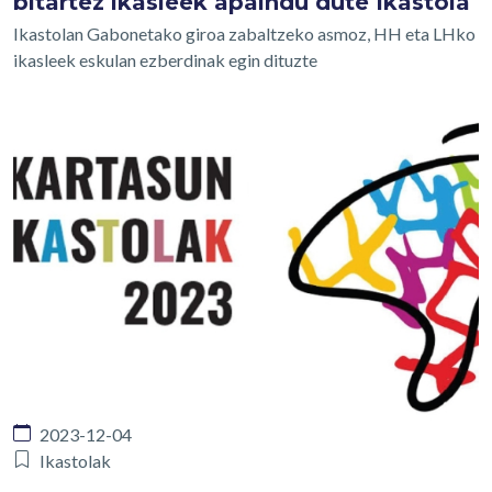
bitartez ikasleek apaindu dute Ikastola
Ikastolan Gabonetako giroa zabaltzeko asmoz, HH eta LHko
ikasleek eskulan ezberdinak egin dituzte
2023-12-04
Ikastolak