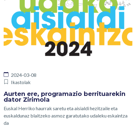
2024-03-08
Ikastolak
Aurten ere, programazio berrituarekin
dator Zirimola
Euskal Herriko haurrak saretu eta aisialdi hezitzaile eta
euskaldunaz blaitzeko asmoz garatutako udaleku eskaintza
da