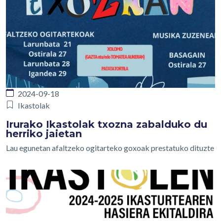
2024-09-18
Ikastolak
Irurako Ikastolak txozna zabalduko du
herriko jaietan
Lau egunetan afaltzeko ogitarteko goxoak prestatuko dituzte