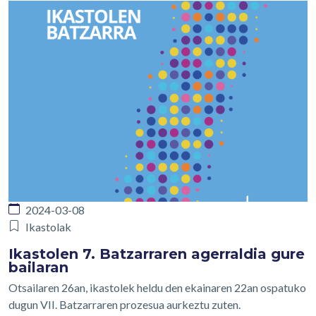
2024-03-08
Ikastolak
Ikastolen 7. Batzarraren agerraldia gure
bailaran
Otsailaren 26an, ikastolek heldu den ekainaren 22an ospatuko
dugun VII. Batzarraren prozesua aurkeztu zuten.