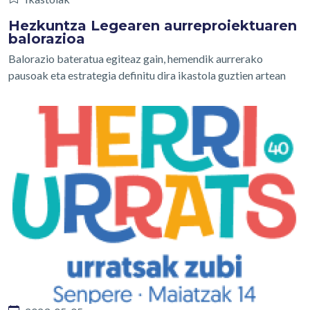
Hezkuntza Legearen aurreproiektuaren
balorazioa
Balorazio bateratua egiteaz gain, hemendik aurrerako
pausoak eta estrategia definitu dira ikastola guztien artean