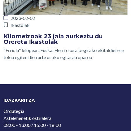
2023-02-02
Ikastolak
Kilometroak 23 jaia aurkeztu du
Orereta Ikastolak
"Erriola" lelopean, Euskal Herri osora begirako ekitaldiei ere
tokia egiten dien urte osoko egitarau oparoa
IDAZKARITZA
Ordutegia
Astelehenetik ostiralera
08:00 - 13:00 / 15:00 - 18:00