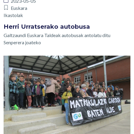
2023-05-05
Euskara
Ikastolak
Herri Urratserako autobusa
Galtzaundi Euskara Taldeak autobusak antolatu ditu
Senperera joateko