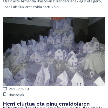
Orain arte Armentia Ikastolan zuzendari lanak egin eta gero,
Jose Luis Sukiaren tokia hartuko du
2023-12-18
Ikastolak
Herri elurtua eta pinu erraldoiaren