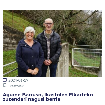
2024-01-19
Ikastolak
Agurne Barruso, Ikastolen Elkarteko
zuzendari nagusi berria