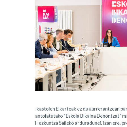
Ikastolen Elkarteak ez du aurrerantzean pa
antolatutako “Eskola Bikaina Denontzat” ma
Hezkuntza Saileko arduradunei. Izan ere, p