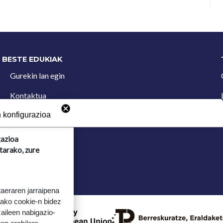
BESTE EDUKIAK
Gurekin lan egin
Kontaktua
Iradokizun postontzia
 konfigurazioa
gazioa
tarako, zure
taeraren jarraipena
tako cookie-n bidez
aileen nabigazio-