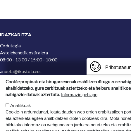
IDAZKARITZA
Ordutegia
Astelehenetik ostiralera
08:00 - 13:00 / 15:00 - 18:00
Pribatutasun
anoeta@ikastola.eus
943 65 29 32
(Idazkaritza)
Cookie propioak eta hirugarrenenak erabiltzen ditugu zure nabi
ahalbidetzeko, gure zerbitzuak aztertzeko eta helburu analitikoe
Ergoien, 5
nabigazio-datuak aztertuta.
Informazio gehiago
20270, Anoeta, Gipuzkoa
Analitikoak
Cookie-n arduradunari, lotuta dauden web orrien erabiltzaileen por
eta azterketa egitea ahalbidetzen dioten cookieak dira. Mota hone
bildutako informazioa webgunearen jarduera neurtzeko eta erabiltz