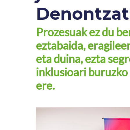
Denontzat
Prozesuak ez du b
eztabaida, eragilee
eta duina, ezta segr
inklusioari buruzko
ere.