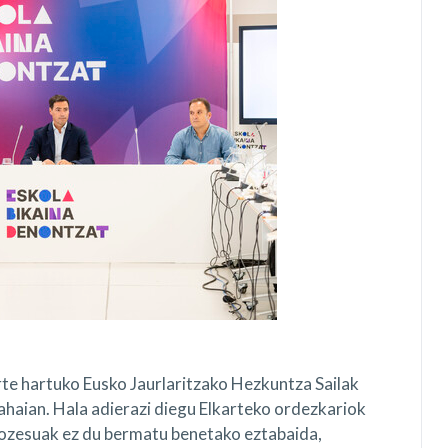
rte hartuko Eusko Jaurlaritzako Hezkuntza Sailak
haian. Hala adierazi diegu Elkarteko ordezkariok
rozesuak ez du bermatu benetako eztabaida,