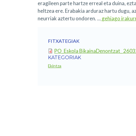
eragileen parte hartze erreal eta duina, ezt
heltzea ere. Erabakia arduraz hartu dugu, a
neurriak aztertu ondoren. ...
gehiago irakurr
FITXATEGIAK
PO_Eskola BikainaDenontzat_ 2603
KATEGORIAK
Ekintza