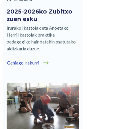
2025-2026ko Zubitxo
zuen esku
Irurako Ikastolak eta Anoetako
Herri Ikastolak praktika
pedagogiko hainbatekin osatutako
aldizkaria duzue.
Gehiago irakurri