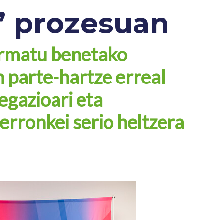
’ prozesuan
ermatu benetako
n parte-hartze erreal
egazioari eta
 erronkei serio heltzera