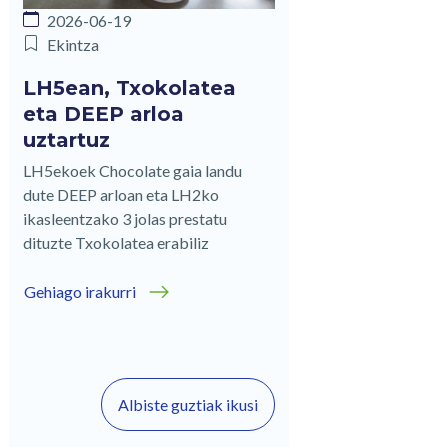
2026-06-19
Ekintza
LH5ean, Txokolatea
eta DEEP arloa
uztartuz
LH5ekoek Chocolate gaia landu
dute DEEP arloan eta LH2ko
ikasleentzako 3 jolas prestatu
dituzte Txokolatea erabiliz
Gehiago irakurri
Albiste guztiak ikusi