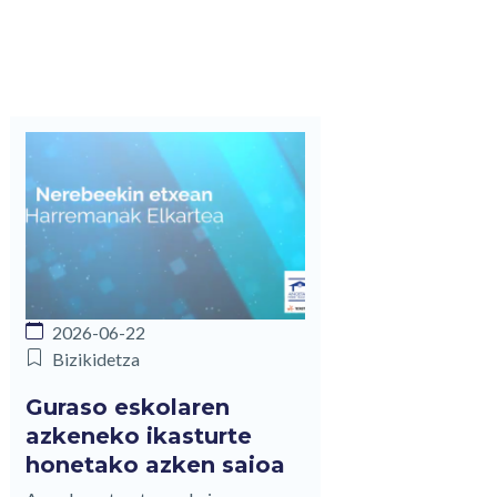
2026-06-22
Bizikidetza
Guraso eskolaren
azkeneko ikasturte
honetako azken saioa