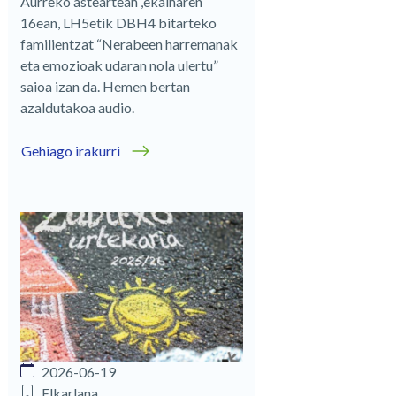
Aurreko asteartean ,ekainaren
16ean, LH5etik DBH4 bitarteko
familientzat “Nerabeen harremanak
eta emozioak udaran nola ulertu”
saioa izan da. Hemen bertan
azaldutakoa audio.
Gehiago irakurri
2026-06-19
Elkarlana