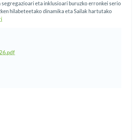
a segregazioari eta inklusioari buruzko erronkei serio
zken hilabeteetako dinamika eta Sailak hartutako
i
26.pdf