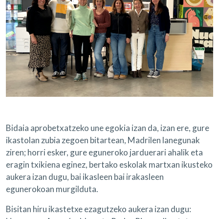
Bidaia aprobetxatzeko une egokia izan da, izan ere, gure
ikastolan zubia zegoen bitartean, Madrilen lanegunak
ziren; horri esker, gure eguneroko jarduerari ahalik eta
eragin txikiena eginez, bertako eskolak martxan ikusteko
aukera izan dugu, bai ikasleen bai irakasleen
egunerokoan murgilduta.
Bisitan hiru ikastetxe ezagutzeko aukera izan dugu: