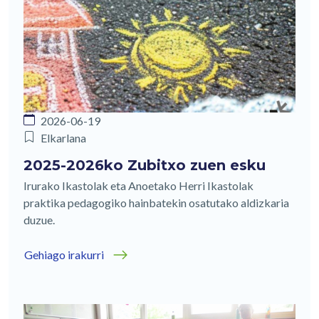
2026-06-19
Elkarlana
2025-2026ko Zubitxo zuen esku
Irurako Ikastolak eta Anoetako Herri Ikastolak
praktika pedagogiko hainbatekin osatutako aldizkaria
duzue.
Gehiago irakurri