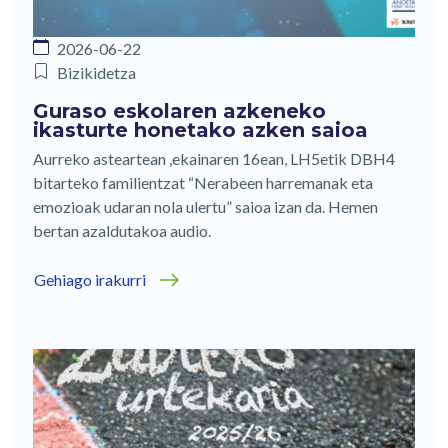
2026-06-22
Bizikidetza
Guraso eskolaren azkeneko
ikasturte honetako azken saioa
Aurreko asteartean ,ekainaren 16ean, LH5etik DBH4
bitarteko familientzat “Nerabeen harremanak eta
emozioak udaran nola ulertu” saioa izan da. Hemen
bertan azaldutakoa audio.
Gehiago irakurri