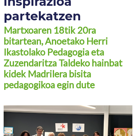
inspirazioa
partekatzen
Martxoaren 18tik 20ra
bitartean, Anoetako Herri
Ikastolako Pedagogia eta
Zuzendaritza Taldeko hainbat
kidek Madrilera bisita
pedagogikoa egin dute