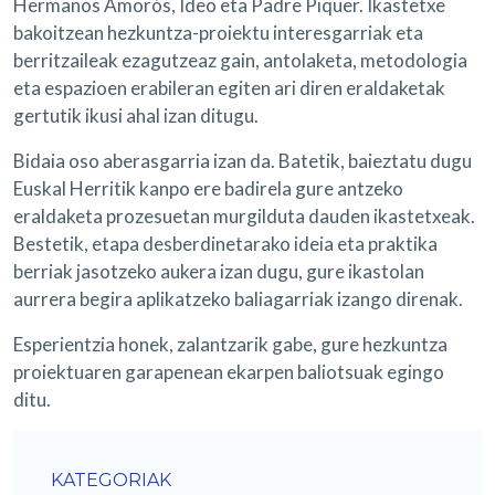
Hermanos Amorós, Ideo eta Padre Piquer. Ikastetxe
bakoitzean hezkuntza-proiektu interesgarriak eta
berritzaileak ezagutzeaz gain, antolaketa, metodologia
eta espazioen erabileran egiten ari diren eraldaketak
gertutik ikusi ahal izan ditugu.
Bidaia oso aberasgarria izan da. Batetik, baieztatu dugu
Euskal Herritik kanpo ere badirela gure antzeko
eraldaketa prozesuetan murgilduta dauden ikastetxeak.
Bestetik, etapa desberdinetarako ideia eta praktika
berriak jasotzeko aukera izan dugu, gure ikastolan
aurrera begira aplikatzeko baliagarriak izango direnak.
Esperientzia honek, zalantzarik gabe, gure hezkuntza
proiektuaren garapenean ekarpen baliotsuak egingo
ditu.
KATEGORIAK