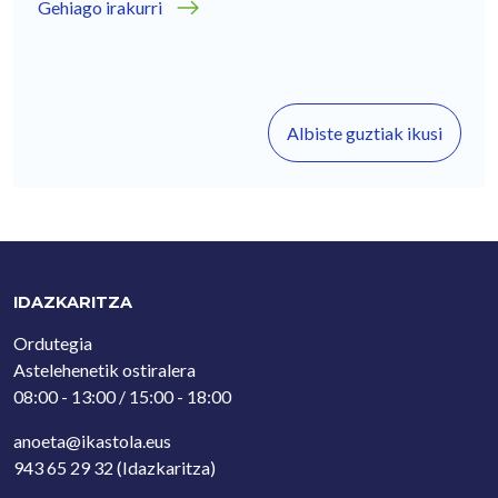
Gehiago irakurri
Albiste guztiak ikusi
IDAZKARITZA
Ordutegia
Astelehenetik ostiralera
08:00 - 13:00 / 15:00 - 18:00
anoeta@ikastola.eus
943 65 29 32
(Idazkaritza)