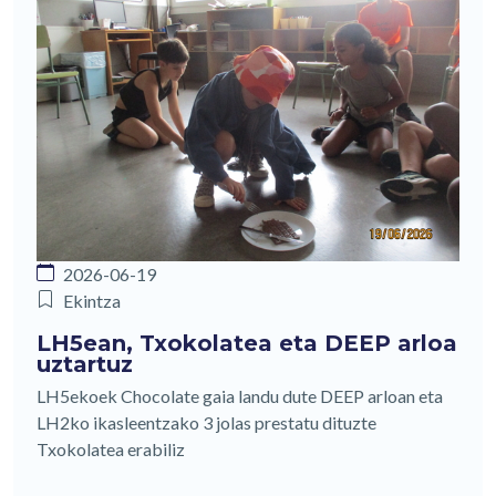
2026-06-19
Ekintza
LH5ean, Txokolatea eta DEEP arloa
uztartuz
LH5ekoek Chocolate gaia landu dute DEEP arloan eta
LH2ko ikasleentzako 3 jolas prestatu dituzte
Txokolatea erabiliz