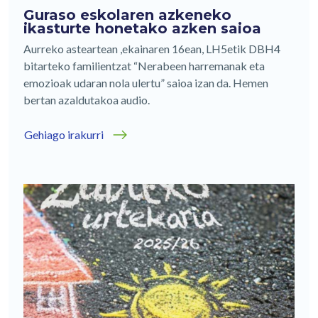
Guraso eskolaren azkeneko
ikasturte honetako azken saioa
Aurreko asteartean ,ekainaren 16ean, LH5etik DBH4
bitarteko familientzat “Nerabeen harremanak eta
emozioak udaran nola ulertu” saioa izan da. Hemen
bertan azaldutakoa audio.
Gehiago irakurri