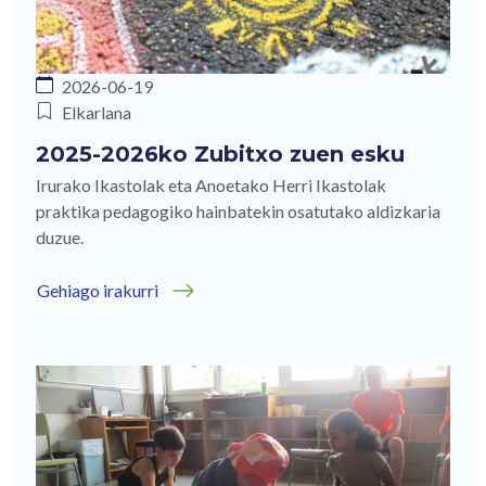
2026-06-19
Elkarlana
2025-2026ko Zubitxo zuen esku
Irurako Ikastolak eta Anoetako Herri Ikastolak
praktika pedagogiko hainbatekin osatutako aldizkaria
duzue.
Gehiago irakurri