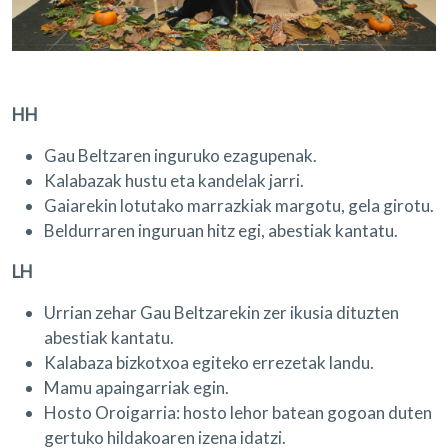
HH
Gau Beltzaren inguruko ezagupenak.
Kalabazak hustu eta kandelak jarri.
Gaiarekin lotutako marrazkiak margotu, gela girotu.
Beldurraren inguruan hitz egi, abestiak kantatu.
LH
Urrian zehar Gau Beltzarekin zer ikusia dituzten
abestiak kantatu.
Kalabaza bizkotxoa egiteko errezetak landu.
Mamu apaingarriak egin.
Hosto Oroigarria: hosto lehor batean gogoan duten
gertuko hildakoaren izena idatzi.