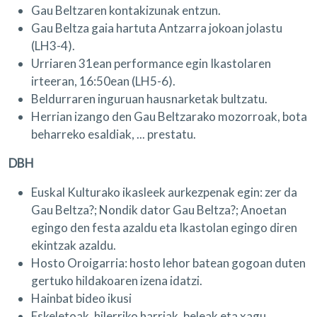
Gau Beltzaren kontakizunak entzun.
Gau Beltza gaia hartuta Antzarra jokoan jolastu
(LH3-4).
Urriaren 31ean performance egin Ikastolaren
irteeran, 16:50ean (LH5-6).
Beldurraren inguruan hausnarketak bultzatu.
Herrian izango den Gau Beltzarako mozorroak, bota
beharreko esaldiak, ... prestatu.
DBH
Euskal Kulturako ikasleek aurkezpenak egin: zer da
Gau Beltza?; Nondik dator Gau Beltza?; Anoetan
egingo den festa azaldu eta Ikastolan egingo diren
ekintzak azaldu.
Hosto Oroigarria: hosto lehor batean gogoan duten
gertuko hildakoaren izena idatzi.
Hainbat bideo ikusi
Eskeletoak, hilerriko harriak, beleak eta xagu