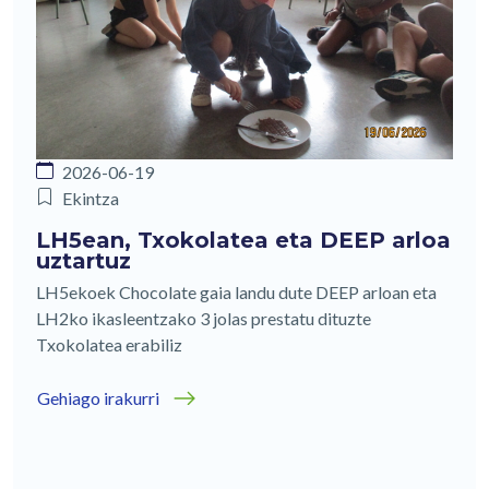
2026-06-19
Ekintza
LH5ean, Txokolatea eta DEEP arloa
uztartuz
LH5ekoek Chocolate gaia landu dute DEEP arloan eta
LH2ko ikasleentzako 3 jolas prestatu dituzte
Txokolatea erabiliz
Gehiago irakurri