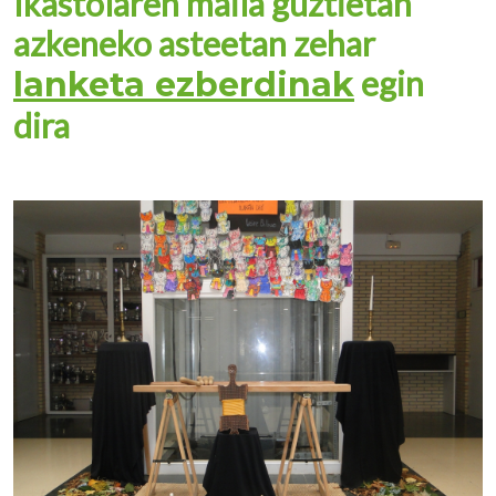
Ikastolaren maila guztietan
azkeneko asteetan zehar
egin
lanketa ezberdinak
dira