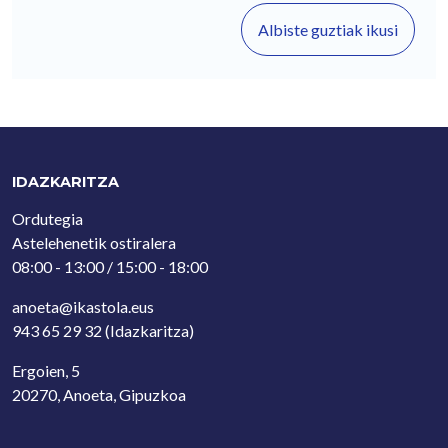
Albiste guztiak ikusi
IDAZKARITZA
Ordutegia
Astelehenetik ostiralera
08:00 - 13:00 / 15:00 - 18:00
anoeta@ikastola.eus
943 65 29 32
(Idazkaritza)
Ergoien, 5
20270, Anoeta, Gipuzkoa