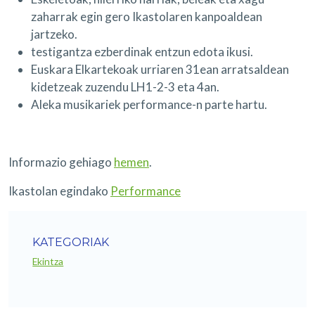
zaharrak egin gero Ikastolaren kanpoaldean
jartzeko.
testigantza ezberdinak entzun edota ikusi.
Euskara Elkartekoak urriaren 31ean arratsaldean
kidetzeak zuzendu LH1-2-3 eta 4an.
Aleka musikariek performance-n parte hartu.
Informazio gehiago
hemen
.
Ikastolan egindako
Performance
KATEGORIAK
Ekintza