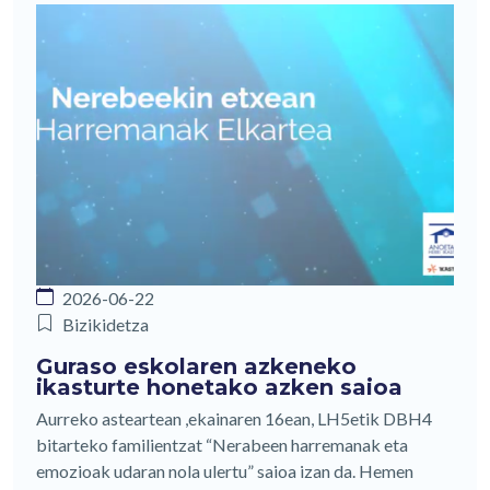
2026-06-22
Bizikidetza
Guraso eskolaren azkeneko
ikasturte honetako azken saioa
Aurreko asteartean ,ekainaren 16ean, LH5etik DBH4
bitarteko familientzat “Nerabeen harremanak eta
emozioak udaran nola ulertu” saioa izan da. Hemen