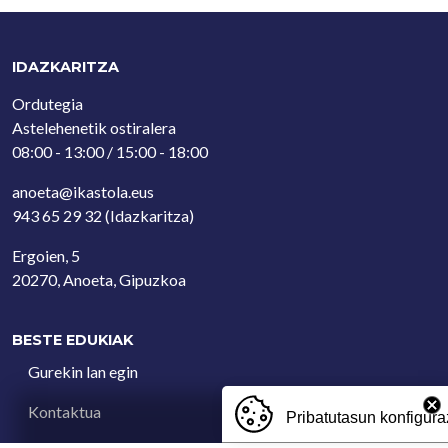
IDAZKARITZA
Ordutegia
Astelehenetik ostiralera
08:00 - 13:00 / 15:00 - 18:00
anoeta@ikastola.eus
943 65 29 32
(Idazkaritza)
Ergoien, 5
20270, Anoeta, Gipuzkoa
BESTE EDUKIAK
Gurekin lan egin
Kontaktua
Pribatutasun konfigura