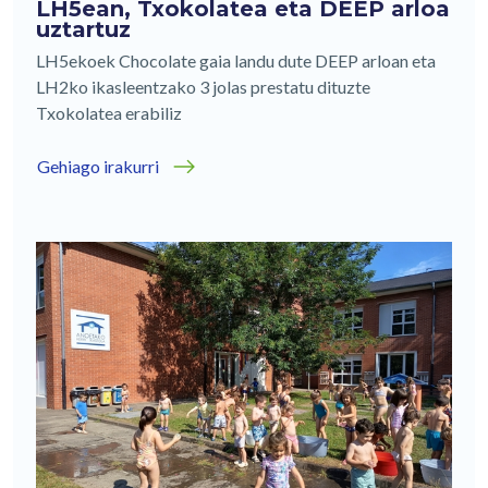
LH5ean, Txokolatea eta DEEP arloa
uztartuz
LH5ekoek Chocolate gaia landu dute DEEP arloan eta
LH2ko ikasleentzako 3 jolas prestatu dituzte
Txokolatea erabiliz
Gehiago irakurri