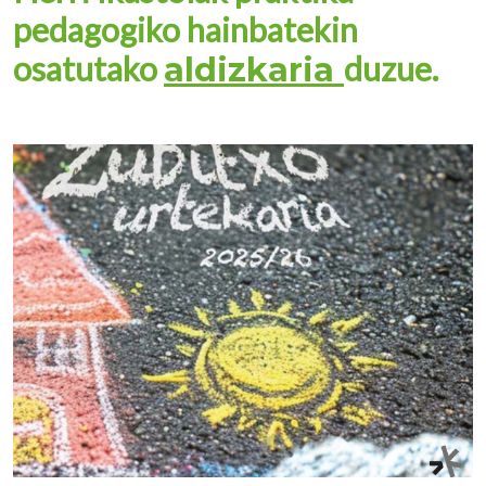
pedagogiko hainbatekin
osatutako
duzue.
aldizkaria