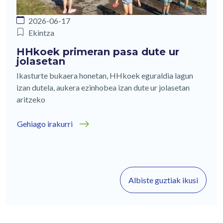
2026-06-17
Ekintza
HHkoek primeran pasa dute ur
jolasetan
Ikasturte bukaera honetan, HHkoek eguraldia lagun
izan dutela, aukera ezinhobea izan dute ur jolasetan
aritzeko
Gehiago irakurri
Albiste guztiak ikusi