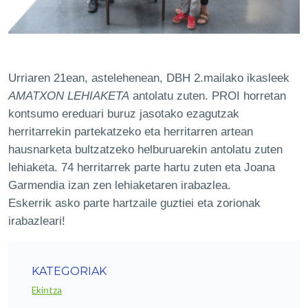
Urriaren 21ean, astelehenean, DBH 2.mailako ikasleek
AMATXON LEHIAKETA
antolatu zuten. PROI horretan
kontsumo ereduari buruz jasotako ezagutzak
herritarrekin partekatzeko eta herritarren artean
hausnarketa bultzatzeko helburuarekin antolatu zuten
lehiaketa. 74 herritarrek parte hartu zuten eta Joana
Garmendia izan zen lehiaketaren irabazlea.
Eskerrik asko parte hartzaile guztiei eta zorionak
irabazleari!
KATEGORIAK
Ekintza