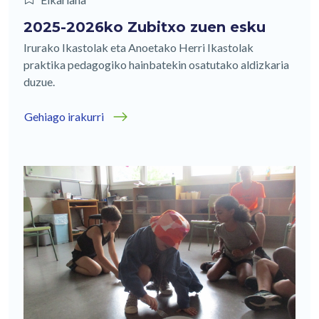
2025-2026ko Zubitxo zuen esku
Irurako Ikastolak eta Anoetako Herri Ikastolak
praktika pedagogiko hainbatekin osatutako aldizkaria
duzue.
Gehiago irakurri