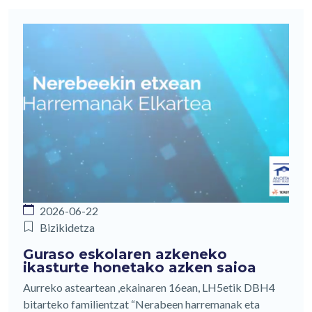
2026-06-22
Bizikidetza
Guraso eskolaren azkeneko
ikasturte honetako azken saioa
Aurreko asteartean ,ekainaren 16ean, LH5etik DBH4
bitarteko familientzat “Nerabeen harremanak eta