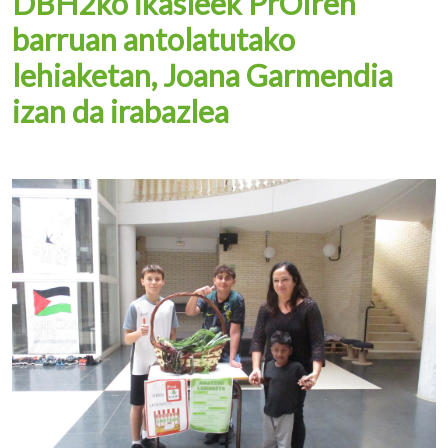
DBH2ko ikasleek PrOIren
barruan antolatutako
lehiaketan, Joana Garmendia
izan da irabazlea