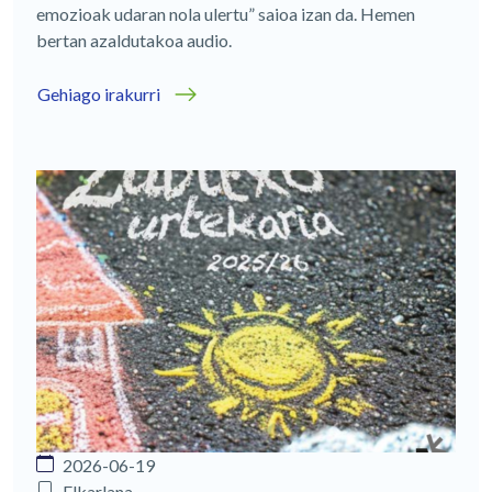
emozioak udaran nola ulertu” saioa izan da. Hemen
bertan azaldutakoa audio.
Gehiago irakurri
2026-06-19
Elkarlana