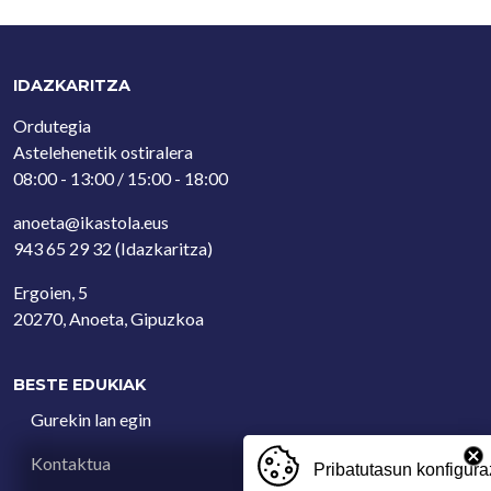
IDAZKARITZA
Ordutegia
Astelehenetik ostiralera
08:00 - 13:00 / 15:00 - 18:00
anoeta@ikastola.eus
943 65 29 32
(Idazkaritza)
Ergoien, 5
20270, Anoeta, Gipuzkoa
BESTE EDUKIAK
Gurekin lan egin
Kontaktua
Pribatutasun konfigura