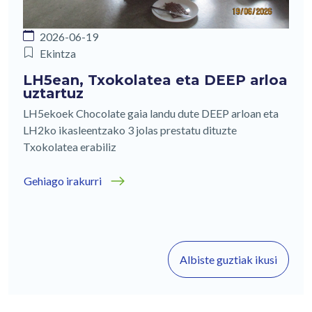
2026-06-19
Ekintza
LH5ean, Txokolatea eta DEEP arloa
uztartuz
LH5ekoek Chocolate gaia landu dute DEEP arloan eta
LH2ko ikasleentzako 3 jolas prestatu dituzte
Txokolatea erabiliz
Gehiago irakurri
Albiste guztiak ikusi