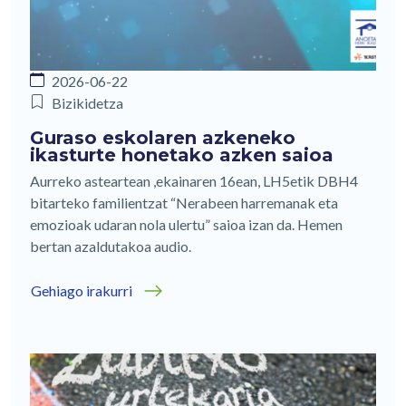
2026-06-22
Bizikidetza
Guraso eskolaren azkeneko
ikasturte honetako azken saioa
Aurreko asteartean ,ekainaren 16ean, LH5etik DBH4
bitarteko familientzat “Nerabeen harremanak eta
emozioak udaran nola ulertu” saioa izan da. Hemen
bertan azaldutakoa audio.
Gehiago irakurri