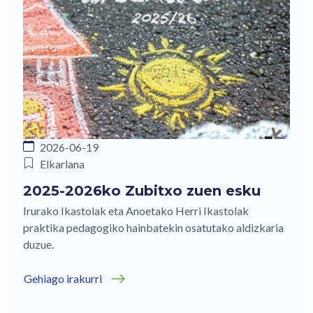
2026-06-19
Elkarlana
2025-2026ko Zubitxo zuen esku
Irurako Ikastolak eta Anoetako Herri Ikastolak
praktika pedagogiko hainbatekin osatutako aldizkaria
duzue.
Gehiago irakurri