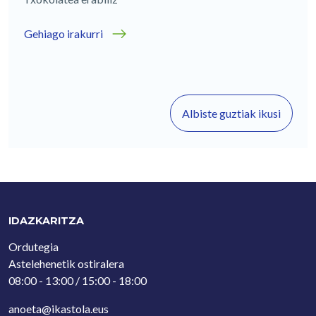
Gehiago irakurri
Albiste guztiak ikusi
IDAZKARITZA
Ordutegia
Astelehenetik ostiralera
08:00 - 13:00 / 15:00 - 18:00
anoeta@ikastola.eus