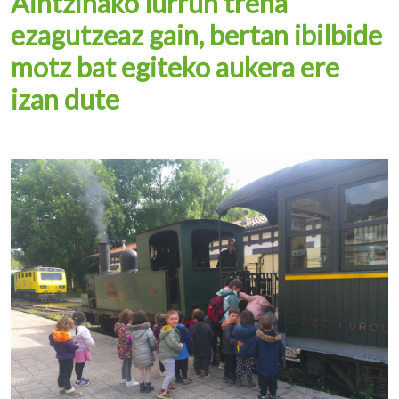
Aintzinako lurrun trena
ezagutzeaz gain, bertan ibilbide
motz bat egiteko aukera ere
izan dute