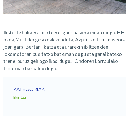
Iksturte bukaerako irteerei gaur hasiera eman diogu. HH
osoa, 2 urteko gelakoak kenduta, Azpeitiko tren museora
joan gara. Bertan, ikatza eta urarekin ibiltzen den
lokomotoran bueltatxo bat eman dugu eta garai bateko
trenei buruz gehiago ikasi dugu... Ondoren Larrauleko
frontoian bazkaldu dugu.
KATEGORIAK
Ekintza