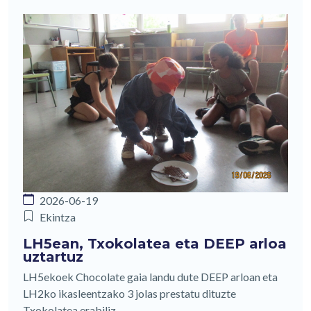
2026-06-19
Ekintza
LH5ean, Txokolatea eta DEEP arloa
uztartuz
LH5ekoek Chocolate gaia landu dute DEEP arloan eta
LH2ko ikasleentzako 3 jolas prestatu dituzte
Txokolatea erabiliz