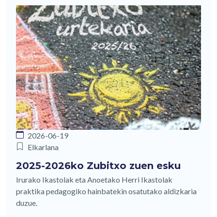
2026-06-19
Elkarlana
2025-2026ko Zubitxo zuen esku
Irurako Ikastolak eta Anoetako Herri Ikastolak
praktika pedagogiko hainbatekin osatutako aldizkaria
duzue.