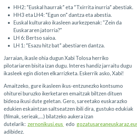
HH2: “Euskal haurrak” eta “Txirrita inurria” abestiak.
HH3 eta LH4: “Egun on” dantza eta abestia.
Euskal kulturako ikasleen aurkezpenak: "Zein da
Euskararen jatorria?"
LH 6: Bertso saioa.
LH 1: “Esazu hitz bat” abestiaren dantza.
Jarraian, ikasle ohia dugun Xabi Tolosa herriko
pilotariaren bisita izan dugu. Interes handiz jarraitu dugu
ikasleek egin dioten elkarrizketa. Eskerrik asko, Xabi!
Amaitzeko, gure ikasleen ikus-entzunezko kontsumo
ohiturei buruzko ikerketaren emaitzak biltzen dituen
bideoa ikusi dute geletan. Gero, sareetako euskarazko
edukien eskaintzan saltseatzen ibili dira, gustuko edukiak
(filmak, serieak,...) bilatzeko aukera izan
dutelarik:
zernonikusi.eus
edo
gozatusareaneuskaraz.eu
adibidez.