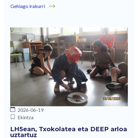
Gehiago irakurri
2026-06-19
Ekintza
LH5ean, Txokolatea eta DEEP arloa
uztartuz