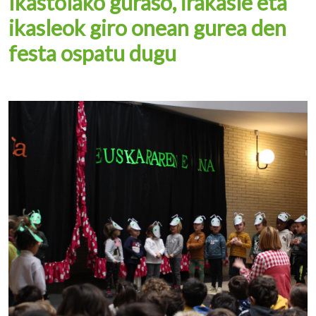
Ikastolako guraso, irakasle eta
ikasleok giro onean gurea den
festa ospatu dugu