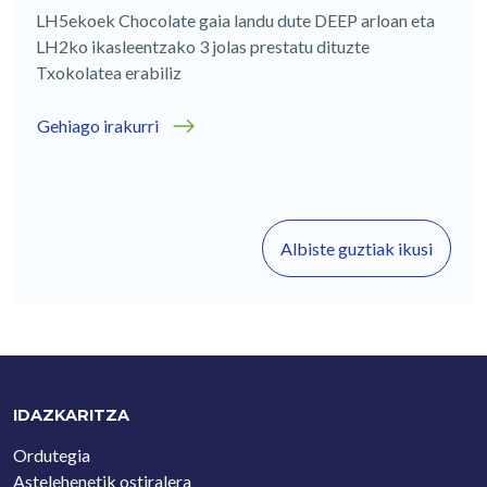
LH5ekoek Chocolate gaia landu dute DEEP arloan eta
LH2ko ikasleentzako 3 jolas prestatu dituzte
Txokolatea erabiliz
Gehiago irakurri
Albiste guztiak ikusi
IDAZKARITZA
Ordutegia
Astelehenetik ostiralera