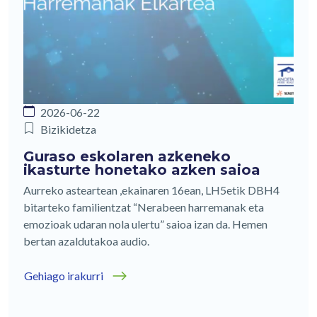
2026-06-22
Bizikidetza
Guraso eskolaren azkeneko
ikasturte honetako azken saioa
Aurreko asteartean ,ekainaren 16ean, LH5etik DBH4
bitarteko familientzat “Nerabeen harremanak eta
emozioak udaran nola ulertu” saioa izan da. Hemen
bertan azaldutakoa audio.
Gehiago irakurri