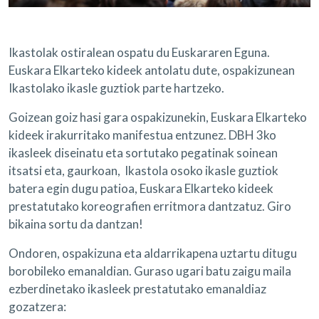
Ikastolak ostiralean ospatu du Euskararen Eguna.
Euskara Elkarteko kideek antolatu dute, ospakizunean
Ikastolako ikasle guztiok parte hartzeko.
Goizean goiz hasi gara ospakizunekin, Euskara Elkarteko
kideek irakurritako manifestua entzunez. DBH 3ko
ikasleek diseinatu eta sortutako pegatinak soinean
itsatsi eta, gaurkoan, Ikastola osoko ikasle guztiok
batera egin dugu patioa, Euskara Elkarteko kideek
prestatutako koreografien erritmora dantzatuz. Giro
bikaina sortu da dantzan!
Ondoren, ospakizuna eta aldarrikapena uztartu ditugu
borobileko emanaldian. Guraso ugari batu zaigu maila
ezberdinetako ikasleek prestatutako emanaldiaz
gozatzera: