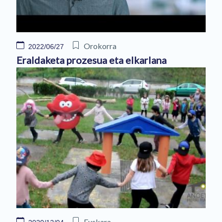
Orokorra
2022/06/27
Eraldaketa prozesua eta elkarlana
Euskara