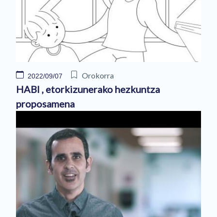
Orokorra
2022/09/07
HABI , etorkizunerako hezkuntza
proposamena