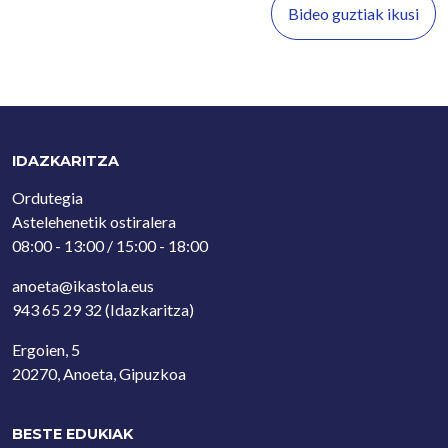
Bideo guztiak ikusi
IDAZKARITZA
Ordutegia
Astelehenetik ostiralera
08:00 - 13:00 / 15:00 - 18:00
anoeta@ikastola.eus
943 65 29 32
(Idazkaritza)
Ergoien, 5
20270, Anoeta, Gipuzkoa
BESTE EDUKIAK