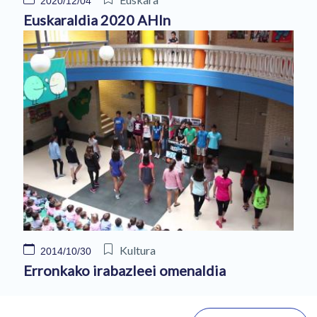
2020/12/04
Euskaraldia 2020 AHIn
Kultura
2014/10/30
Erronkako irabazleei omenaldia