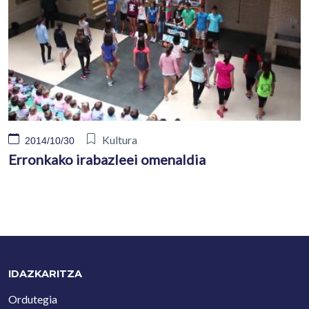
Kultura
2014/10/30
Erronkako irabazleei omenaldia
IDAZKARITZA
Ordutegia