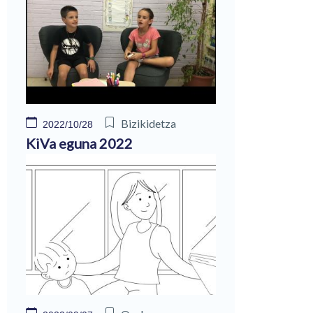
Bizikidetza
2022/10/28
KiVa eguna 2022