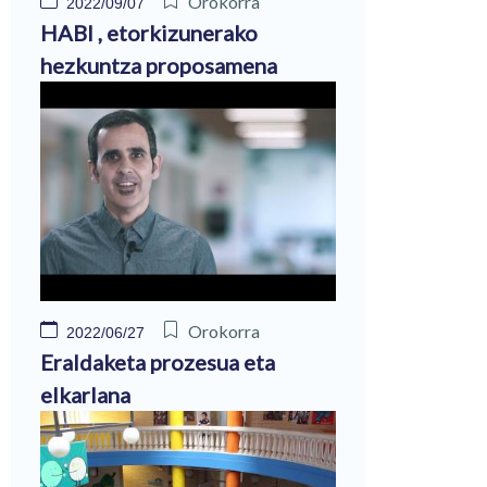
Orokorra
2022/09/07
HABI , etorkizunerako
hezkuntza proposamena
Orokorra
2022/06/27
Eraldaketa prozesua eta
elkarlana