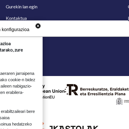
Gurekin lan egin
Kontaktua
Iradokizun postontzia
 konfigurazioa
gazioa
tarako, zure
taeraren jarraipena
tako cookie-n bidez
aileen nabigazio-
ten erabilera-
rabiltzaileari bere
 saioa
 soinua hedatzeko