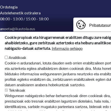
Ordutegia
Astelehenetik ostiralera
08:00 - 13:00 / 15:00 - 18:00
Pribatutasun
anoeta@ikastola.eus
943 65 29 32
(Idazkaritza)
Cookie propioak eta hirugarrenenak erabiltzen ditugu zure nabi
ahalbidetzeko, gure zerbitzuak aztertzeko eta helburu analitikoe
Ergoien, 5
nabigazio-datuak aztertuta.
Informazio gehiago
20270, Anoeta, Gipuzkoa
Analitikoak
Cookie-n arduradunari, lotuta dauden web orrien erabiltzaileen por
eta azterketa egitea ahalbidetzen dioten cookieak dira. Mota hone
bildutako informazioa webgunearen jarduera neurtzeko eta erabiltz
profilak egiteko erabiltzen da, zerbitzuaren erabiltzaileek egiten du
datuen analisiaren arabera hobekuntzak sartzeko.
Teknikoak
Webgunean nabigatzeko behar-beharrezkoak diren cookieak dira, e
prestazioak edo tresnak erabiltzen laguntzen diotelako, hala nola,
identifikatzea, sarbide mugatuko parteetara sartzea, bideoak edo