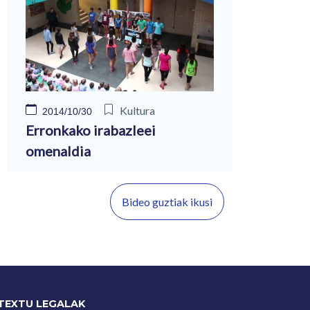
Kultura
2014/10/30
Erronkako irabazleei
omenaldia
Bideo guztiak ikusi
TEXTU LEGALAK