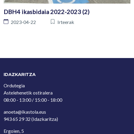
DBH4 ikasbidaia 2022-2023 (2)
2023-04-22
Irteerak
IDAZKARITZA
Ordutegia
Astelehenetik ostiralera
08:00 - 13:00 / 15:00 - 18:00
anoeta@ikastola.eus
943 65 29 32
(Idazkaritza)
Ergoien, 5