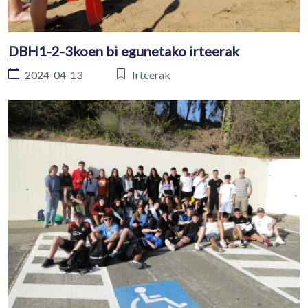
DBH1-2-3koen bi egunetako irteerak
2024-04-13
Irteerak