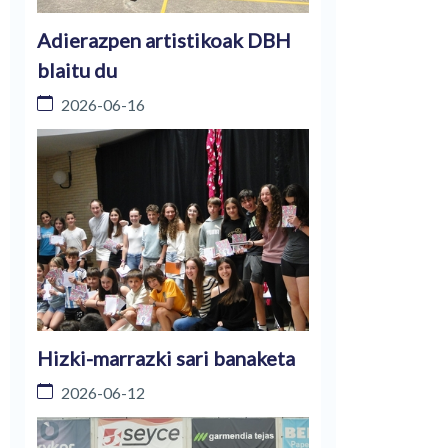
Adierazpen artistikoak DBH
blaitu du
2026-06-16
Hizki-marrazki sari banaketa
2026-06-12