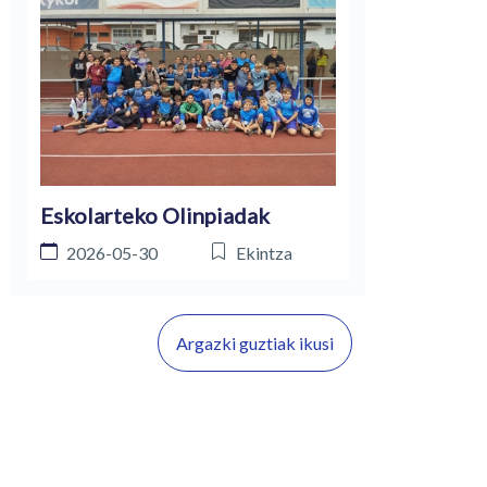
Eskolarteko Olinpiadak
2026-05-30
Ekintza
Argazki guztiak ikusi