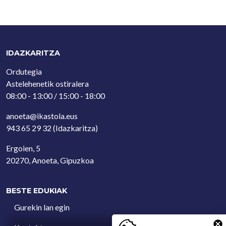
IDAZKARITZA
Ordutegia
Astelehenetik ostiralera
08:00 - 13:00 / 15:00 - 18:00
anoeta@ikastola.eus
943 65 29 32
(Idazkaritza)
Ergoien, 5
20270, Anoeta, Gipuzkoa
BESTE EDUKIAK
Gurekin lan egin