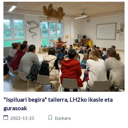
"Ispiluari begira" tailerra, LH2ko ikasle eta
gurasoak
2022-11-25
Euskara