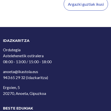
Argazki guztiak ikusi
IDAZKARITZA
Ordutegia
Astelehenetik ostiralera
08:00 - 13:00 / 15:00 - 18:00
anoeta@ikastola.eus
943 65 29 32
(Idazkaritza)
Ergoien, 5
20270, Anoeta, Gipuzkoa
BESTE EDUKIAK