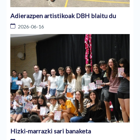
Adierazpen artistikoak DBH blaitu du
2026-06-16
Hizki-marrazki sari banaketa