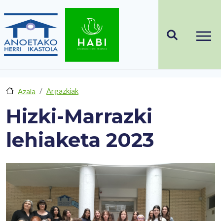
Skip to main content
Argazkiak
Azala
Hizki-Marrazki
lehiaketa 2023