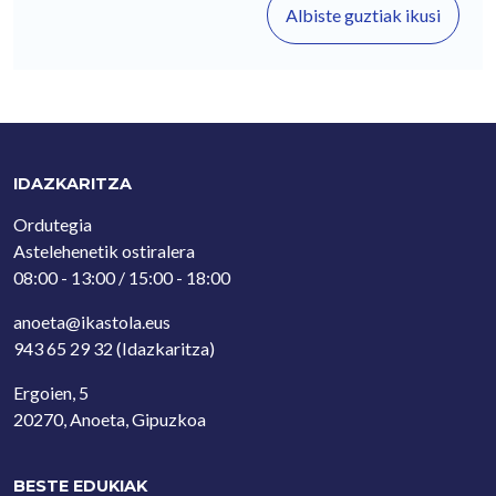
Albiste guztiak ikusi
IDAZKARITZA
Ordutegia
Astelehenetik ostiralera
08:00 - 13:00 / 15:00 - 18:00
anoeta@ikastola.eus
943 65 29 32
(Idazkaritza)
Ergoien, 5
20270, Anoeta, Gipuzkoa
BESTE EDUKIAK