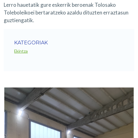
Lerro hauetatik gure eskerrik beroenak Tolosako
Toleboleikoei bertaratzeko azaldu dituzten erraztasun
guztiengatik.
KATEGORIAK
Ekintza