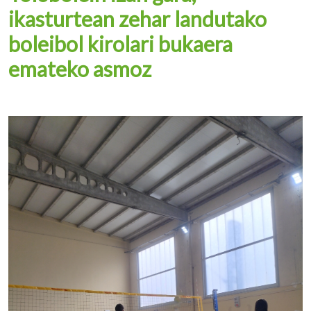
ikasturtean zehar landutako
boleibol kirolari bukaera
emateko asmoz