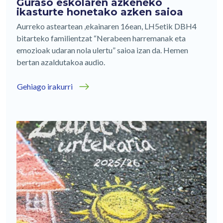
Guraso eskolaren azkeneko
ikasturte honetako azken saioa
Aurreko asteartean ,ekainaren 16ean, LH5etik DBH4
bitarteko familientzat “Nerabeen harremanak eta
emozioak udaran nola ulertu” saioa izan da. Hemen
bertan azaldutakoa audio.
Gehiago irakurri