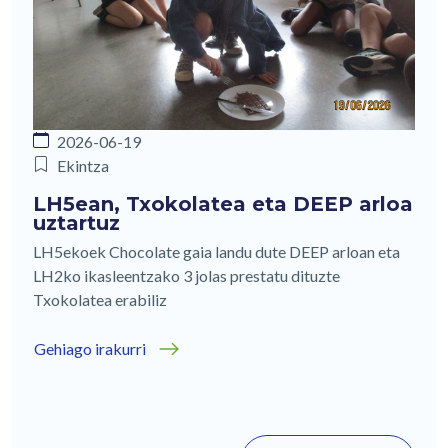
2026-06-19
Ekintza
LH5ean, Txokolatea eta DEEP arloa
uztartuz
LH5ekoek Chocolate gaia landu dute DEEP arloan eta
LH2ko ikasleentzako 3 jolas prestatu dituzte
Txokolatea erabiliz
Gehiago irakurri