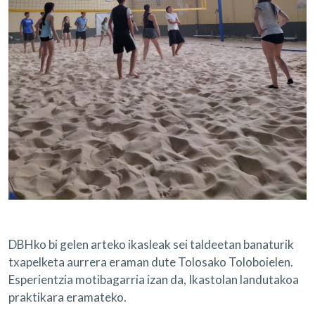
DBHko bi gelen arteko ikasleak sei taldeetan banaturik
txapelketa aurrera eraman dute Tolosako Toloboielen.
Esperientzia motibagarria izan da, Ikastolan landutakoa
praktikara eramateko.