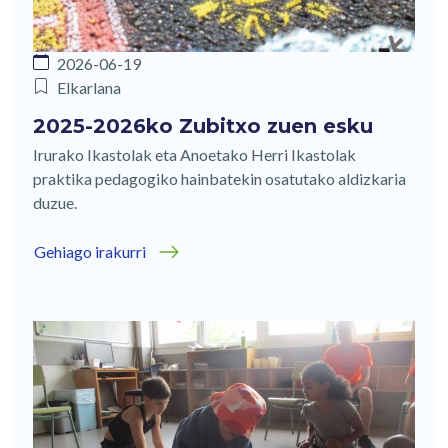
2026-06-19
Elkarlana
2025-2026ko Zubitxo zuen esku
Irurako Ikastolak eta Anoetako Herri Ikastolak
praktika pedagogiko hainbatekin osatutako aldizkaria
duzue.
Gehiago irakurri