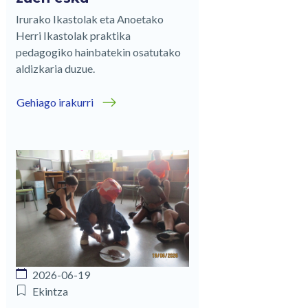
Irurako Ikastolak eta Anoetako
Herri Ikastolak praktika
pedagogiko hainbatekin osatutako
aldizkaria duzue.
Gehiago irakurri
2026-06-19
Ekintza