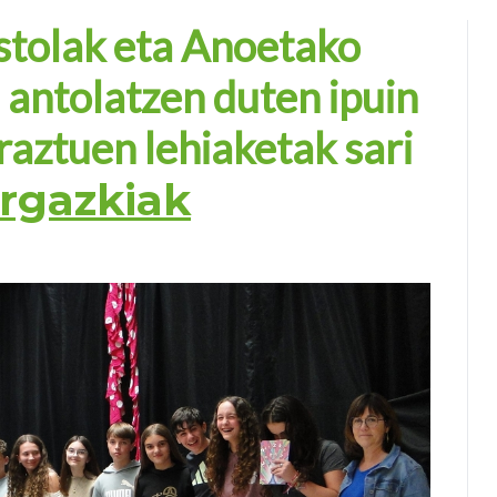
stolak eta Anoetako
 antolatzen duten ipuin
aztuen lehiaketak sari
rgazkiak