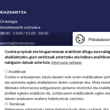
IDAZKARITZA
Ordutegia
Astelehenetik ostiralera
08:00 - 13:00 / 15:00 - 18:00
Pribatutasun
anoeta@ikastola.eus
943 65 29 32
(Idazkaritza)
Cookie propioak eta hirugarrenenak erabiltzen ditugu zure nabi
ahalbidetzeko, gure zerbitzuak aztertzeko eta helburu analitikoe
Ergoien, 5
nabigazio-datuak aztertuta.
Informazio gehiago
20270, Anoeta, Gipuzkoa
Analitikoak
Cookie-n arduradunari, lotuta dauden web orrien erabiltzaileen por
eta azterketa egitea ahalbidetzen dioten cookieak dira. Mota hone
bildutako informazioa webgunearen jarduera neurtzeko eta erabiltz
profilak egiteko erabiltzen da, zerbitzuaren erabiltzaileek egiten du
datuen analisiaren arabera hobekuntzak sartzeko.
Teknikoak
Webgunean nabigatzeko behar-beharrezkoak diren cookieak dira, e