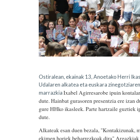
Ostiralean, ekainak 13, Anoetako Herri Ika
Udalaren alkatea eta euskara zinegotziaren 
Ixabel Agirresarobe ipuin kontala
marrazkia
dute. Hainbat gurasoren presentzia ere izan 
gure HHko ikasleek. Parte hartzaile guztiek 
dute.
Alkateak esan duen bezala, "Kontakizunak, ma
ekimen horiek beharrezkoak dira"
Argazkiak