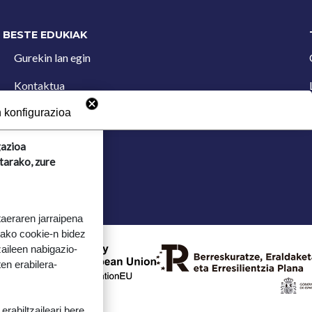
BESTE EDUKIAK
Gurekin lan egin
Kontaktua
Iradokizun postontzia
 konfigurazioa
gazioa
tarako, zure
taeraren jarraipena
tako cookie-n bidez
aileen nabigazio-
ten erabilera-
rabiltzaileari bere