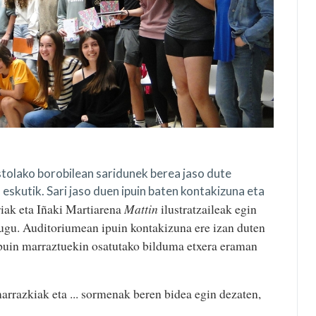
stolako borobilean saridunek berea jaso dute
eskutik. Sari jaso duen ipuin baten kontakizuna eta
riak eta Iñaki Martiarena
Mattin
ilustratzaileak egin
dugu. Auditoriumean ipuin kontakizuna ere izan duten
ipuin marraztuekin osatutako bilduma etxera eraman
rrazkiak eta ... sormenak beren bidea egin dezaten,