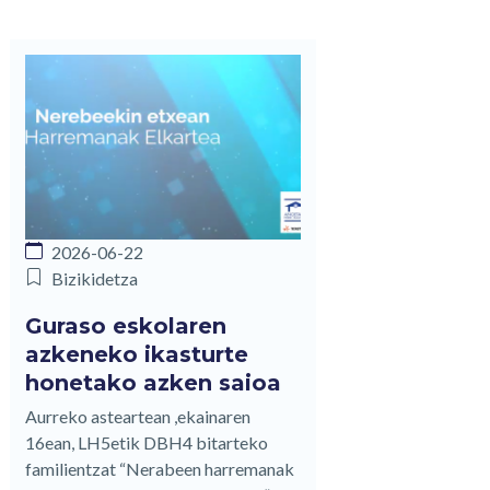
2026-06-22
Bizikidetza
Guraso eskolaren
azkeneko ikasturte
honetako azken saioa
Aurreko asteartean ,ekainaren
16ean, LH5etik DBH4 bitarteko
familientzat “Nerabeen harremanak