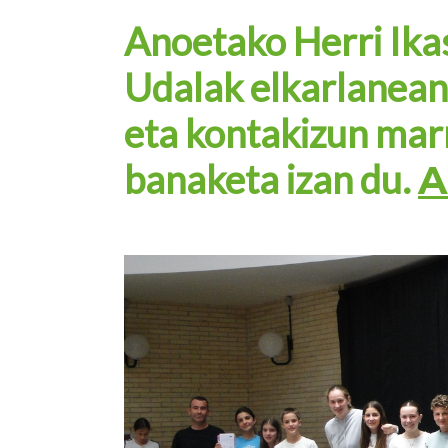
Anoetako Herri Ika
Udalak elkarlanean
eta kontakizun marr
banaketa izan du.
A