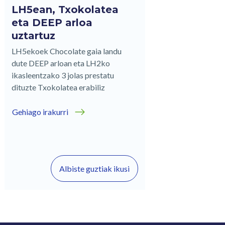
LH5ean, Txokolatea
eta DEEP arloa
uztartuz
LH5ekoek Chocolate gaia landu
dute DEEP arloan eta LH2ko
ikasleentzako 3 jolas prestatu
dituzte Txokolatea erabiliz
Gehiago irakurri
Albiste guztiak ikusi