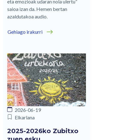
eta emozioak udaran nola ulertu”
saioa izan da. Hemen bertan
azaldutakoa audio.
Gehiago irakurri
2026-06-19
Elkarlana
2025-2026ko Zubitxo
zuen esku