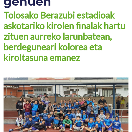
genuen
Tolosako Berazubi estadioak
askotariko kirolen finalak hartu
zituen aurreko larunbatean,
berdeguneari kolorea eta
kiroltasuna emanez