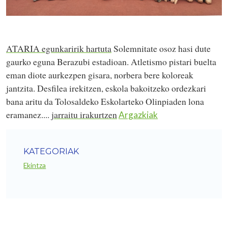
ATARIA egunkaririk hartuta
Solemnitate osoz hasi dute
gaurko eguna Berazubi estadioan. Atletismo pistari buelta
eman diote aurkezpen gisara, norbera bere koloreak
jantzita. Desfilea irekitzen, eskola bakoitzeko ordezkari
bana aritu da Tolosaldeko Eskolarteko Olinpiaden lona
eramanez....
jarraitu irakurtzen
Argazkiak
KATEGORIAK
Ekintza