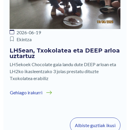
2026-06-19
Ekintza
LH5ean, Txokolatea eta DEEP arloa
uztartuz
LH5ekoek Chocolate gaia landu dute DEEP arloan eta
LH2ko ikasleentzako 3 jolas prestatu dituzte
Txokolatea erabiliz
Gehiago irakurri
Albiste guztiak ikusi