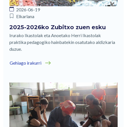
2026-06-19
Elkarlana
2025-2026ko Zubitxo zuen esku
Irurako Ikastolak eta Anoetako Herri Ikastolak
praktika pedagogiko hainbatekin osatutako aldizkaria
duzue.
Gehiago irakurri