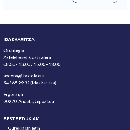
IDAZKARITZA
Ordutegia
Astelehenetik ostiralera
08:00 - 13:00 / 15:00 - 18:00
anoeta@ikastola.eus
943 65 29 32
(Idazkaritza)
Ergoien, 5
20270, Anoeta, Gipuzkoa
BESTE EDUKIAK
Gurekin lan egin