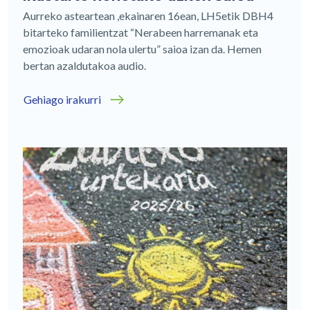
Aurreko asteartean ,ekainaren 16ean, LH5etik DBH4
bitarteko familientzat “Nerabeen harremanak eta
emozioak udaran nola ulertu” saioa izan da. Hemen
bertan azaldutakoa audio.
Gehiago irakurri