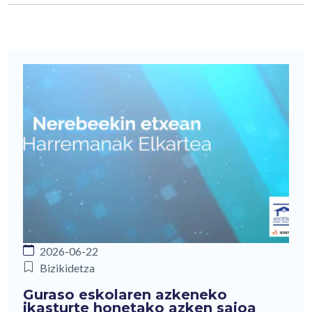
2026-06-22
Bizikidetza
Guraso eskolaren azkeneko
ikasturte honetako azken saioa