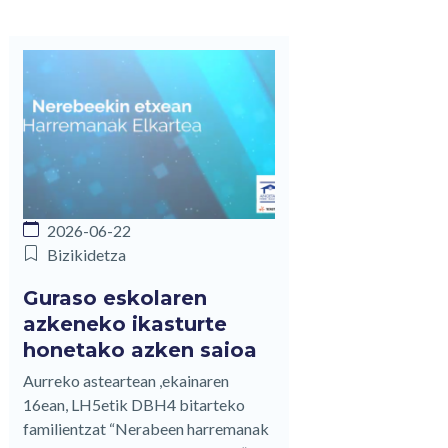
2026-06-22
Bizikidetza
Guraso eskolaren
azkeneko ikasturte
honetako azken saioa
Aurreko asteartean ,ekainaren
16ean, LH5etik DBH4 bitarteko
familientzat “Nerabeen harremanak