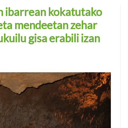
 ibarrean kokatutako
 eta mendeetan zehar
uilu gisa erabili izan