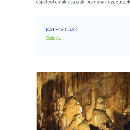
espeleotemak eta izaki bizidunak ezagutzek
KATEGORIAK
Ekologia