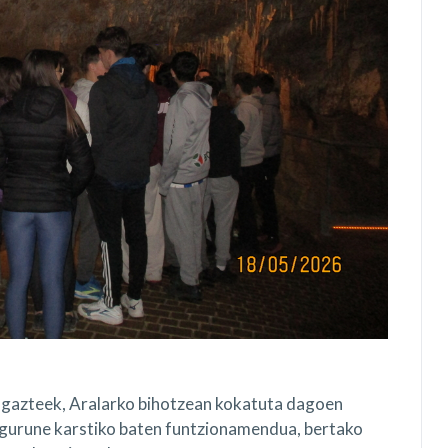
gazteek, Aralarko bihotzean kokatuta dagoen
ngurune karstiko baten funtzionamendua, bertako