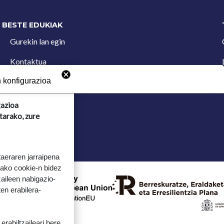
BESTE EDUKIAK
Gurekin lan egin
Kontaktua
Iradokizun postontzia
 konfigurazioa
gazioa
tarako, zure
taeraren jarraipena
tako cookie-n bidez
aileen nabigazio-
ten erabilera-
rabiltzaileari bere