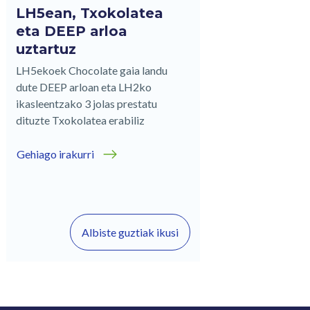
LH5ean, Txokolatea
eta DEEP arloa
uztartuz
LH5ekoek Chocolate gaia landu
dute DEEP arloan eta LH2ko
ikasleentzako 3 jolas prestatu
dituzte Txokolatea erabiliz
Gehiago irakurri
Albiste guztiak ikusi