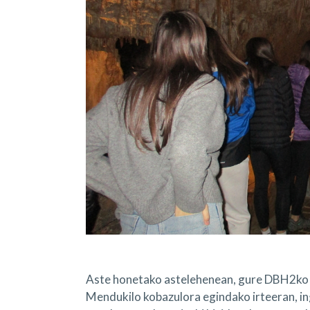
Aste honetako astelehenean, gure DBH2ko 
Mendukilo kobazulora egindako irteeran, i