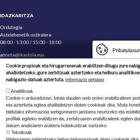
IDAZKARITZA
Ordutegia
Astelehenetik ostiralera
08:00 - 13:00 / 15:00 - 18:00
Pribatutasun
anoeta@ikastola.eus
943 65 29 32
(Idazkaritza)
Cookie propioak eta hirugarrenenak erabiltzen ditugu zure nabi
ahalbidetzeko, gure zerbitzuak aztertzeko eta helburu analitikoe
Ergoien, 5
nabigazio-datuak aztertuta.
Informazio gehiago
20270, Anoeta, Gipuzkoa
Analitikoak
Cookie-n arduradunari, lotuta dauden web orrien erabiltzaileen por
eta azterketa egitea ahalbidetzen dioten cookieak dira. Mota hone
bildutako informazioa webgunearen jarduera neurtzeko eta erabiltz
profilak egiteko erabiltzen da, zerbitzuaren erabiltzaileek egiten du
datuen analisiaren arabera hobekuntzak sartzeko.
Teknikoak
Webgunean nabigatzeko behar-beharrezkoak diren cookieak dira, e