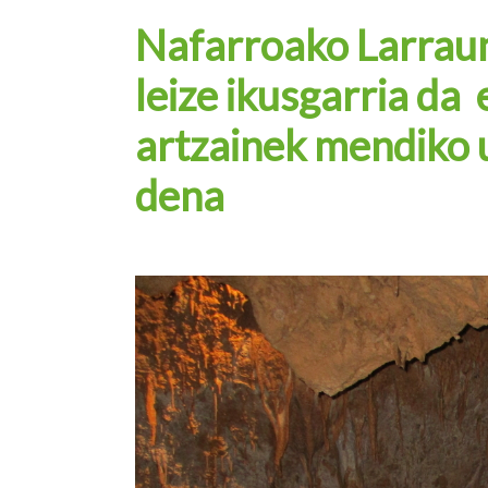
Nafarroako Larraun
leize ikusgarria da
artzainek mendiko uk
dena