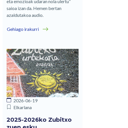
eta emozioak udaran nola ulertu”
saioa izan da. Hemen bertan
azaldutakoa audio.
Gehiago irakurri
2026-06-19
Elkarlana
2025-2026ko Zubitxo
zuen esku