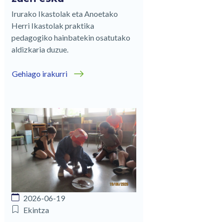
Irurako Ikastolak eta Anoetako
Herri Ikastolak praktika
pedagogiko hainbatekin osatutako
aldizkaria duzue.
Gehiago irakurri
2026-06-19
Ekintza