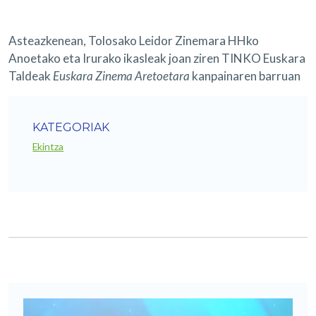
Asteazkenean, Tolosako Leidor Zinemara HHko
Anoetako eta Irurako ikasleak joan ziren TINKO Euskara
Taldeak
Euskara Zinema Aretoetara
kanpainaren barruan
KATEGORIAK
Ekintza