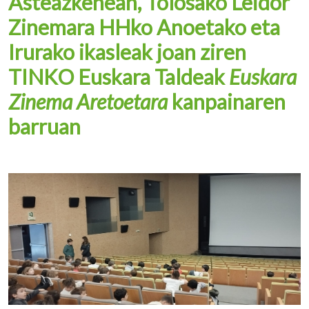
Asteazkenean, Tolosako Leidor
Zinemara HHko Anoetako eta
Irurako ikasleak joan ziren
TINKO Euskara Taldeak
Euskara
Zinema Aretoetara
kanpainaren
barruan