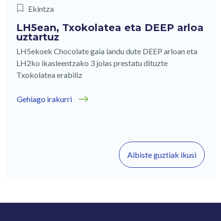
Ekintza
LH5ean, Txokolatea eta DEEP arloa
uztartuz
LH5ekoek Chocolate gaia landu dute DEEP arloan eta
LH2ko ikasleentzako 3 jolas prestatu dituzte
Txokolatea erabiliz
Gehiago irakurri
Albiste guztiak ikusi