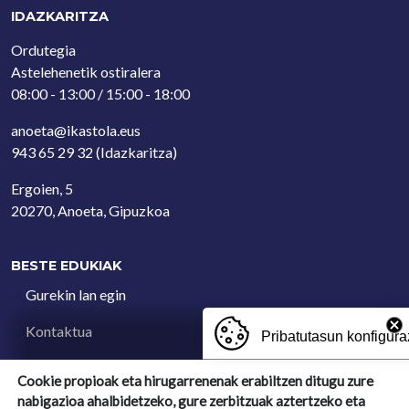
IDAZKARITZA
Ordutegia
Astelehenetik ostiralera
08:00 - 13:00 / 15:00 - 18:00
anoeta@ikastola.eus
943 65 29 32
(Idazkaritza)
Ergoien, 5
20270, Anoeta, Gipuzkoa
BESTE EDUKIAK
Gurekin lan egin
Kontaktua
Pribatutasun konfigura
Iradokizun postontzia
Cookie propioak eta hirugarrenenak erabiltzen ditugu zure
nabigazioa ahalbidetzeko, gure zerbitzuak aztertzeko eta