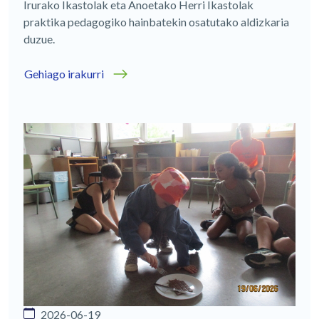
Irurako Ikastolak eta Anoetako Herri Ikastolak
praktika pedagogiko hainbatekin osatutako aldizkaria
duzue.
Gehiago irakurri
2026-06-19