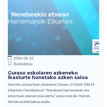
2026-06-22
Bizikidetza
Guraso eskolaren azkeneko
ikasturte honetako azken saioa
Aurreko asteartean ,ekainaren 16ean, LH5etik DBH4
bitarteko familientzat “Nerabeen harremanak eta
emozioak udaran nola ulertu” saioa izan da. Hemen
bertan azaldutakoa audio.