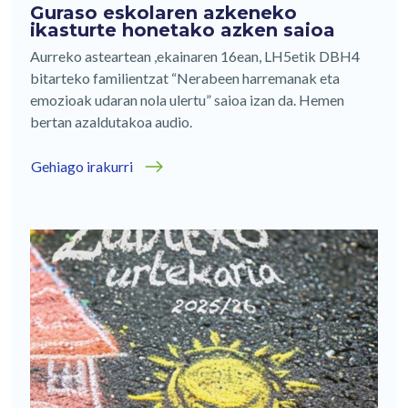
Guraso eskolaren azkeneko
ikasturte honetako azken saioa
Aurreko asteartean ,ekainaren 16ean, LH5etik DBH4
bitarteko familientzat “Nerabeen harremanak eta
emozioak udaran nola ulertu” saioa izan da. Hemen
bertan azaldutakoa audio.
Gehiago irakurri