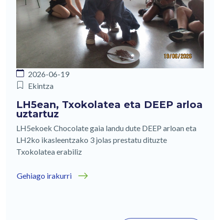
2026-06-19
Ekintza
LH5ean, Txokolatea eta DEEP arloa
uztartuz
LH5ekoek Chocolate gaia landu dute DEEP arloan eta
LH2ko ikasleentzako 3 jolas prestatu dituzte
Txokolatea erabiliz
Gehiago irakurri