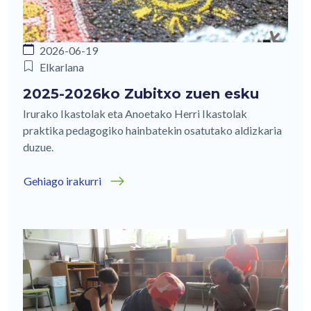
2026-06-19
Elkarlana
2025-2026ko Zubitxo zuen esku
Irurako Ikastolak eta Anoetako Herri Ikastolak
praktika pedagogiko hainbatekin osatutako aldizkaria
duzue.
Gehiago irakurri