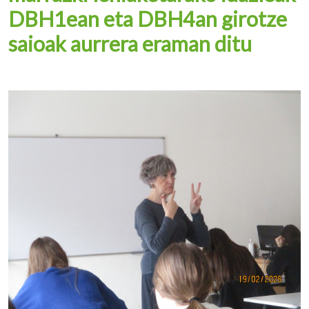
DBH1ean eta DBH4an girotze
saioak aurrera eraman ditu