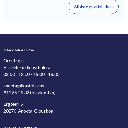
Albiste guztiak ikusi
IDAZKARITZA
Ordutegia
Astelehenetik ostiralera
08:00 - 13:00 / 15:00 - 18:00
anoeta@ikastola.eus
943 65 29 32
(Idazkaritza)
Ergoien, 5
20270, Anoeta, Gipuzkoa