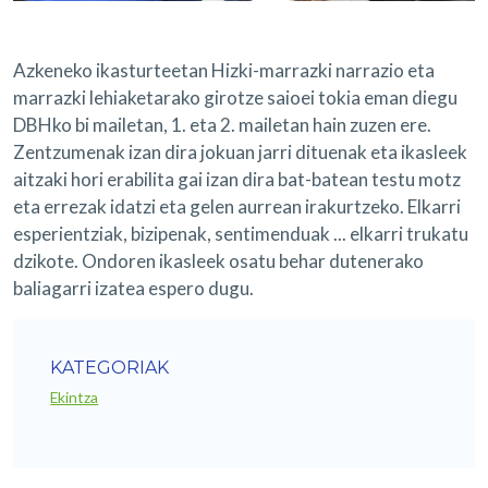
Azkeneko ikasturteetan Hizki-marrazki narrazio eta
marrazki lehiaketarako girotze saioei tokia eman diegu
DBHko bi mailetan, 1. eta 2. mailetan hain zuzen ere.
Zentzumenak izan dira jokuan jarri dituenak eta ikasleek
aitzaki hori erabilita gai izan dira bat-batean testu motz
eta errezak idatzi eta gelen aurrean irakurtzeko. Elkarri
esperientziak, bizipenak, sentimenduak ... elkarri trukatu
dzikote. Ondoren ikasleek osatu behar dutenerako
baliagarri izatea espero dugu.
KATEGORIAK
Ekintza