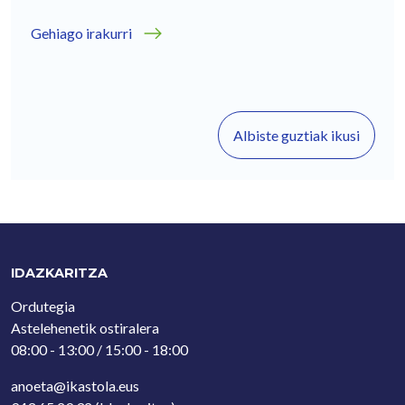
Gehiago irakurri
Albiste guztiak ikusi
IDAZKARITZA
Ordutegia
Astelehenetik ostiralera
08:00 - 13:00 / 15:00 - 18:00
anoeta@ikastola.eus