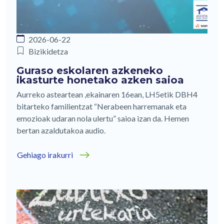
2026-06-22
Bizikidetza
Guraso eskolaren azkeneko
ikasturte honetako azken saioa
Aurreko asteartean ,ekainaren 16ean, LH5etik DBH4
bitarteko familientzat “Nerabeen harremanak eta
emozioak udaran nola ulertu” saioa izan da. Hemen
bertan azaldutakoa audio.
Gehiago irakurri