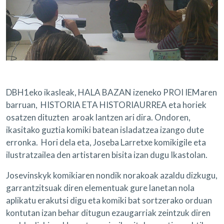
DBH1eko ikasleak, HALA BAZAN izeneko PROI IEMaren
barruan, HISTORIA ETA HISTORIAURREA eta horiek
osatzen dituzten aroak lantzen ari dira. Ondoren,
ikasitako guztia komiki batean isladatzea izango dute
erronka. Hori dela eta, Joseba Larretxe komikigile eta
ilustratzailea den artistaren bisita izan dugu Ikastolan.
Josevinskyk komikiaren nondik norakoak azaldu dizkugu,
garrantzitsuak diren elementuak gure lanetan nola
aplikatu erakutsi digu eta komiki bat sortzerako orduan
kontutan izan behar ditugun ezaugarriak zeintzuk diren