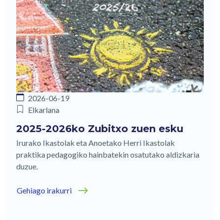
2026-06-19
Elkarlana
2025-2026ko Zubitxo zuen esku
Irurako Ikastolak eta Anoetako Herri Ikastolak
praktika pedagogiko hainbatekin osatutako aldizkaria
duzue.
Gehiago irakurri