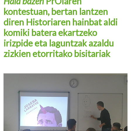
Hala bazen
PrOIaren
kontestuan, bertan lantzen
diren Historiaren hainbat aldi
komiki batera ekartzeko
irizpide eta laguntzak azaldu
zizkien etorritako bisitariak