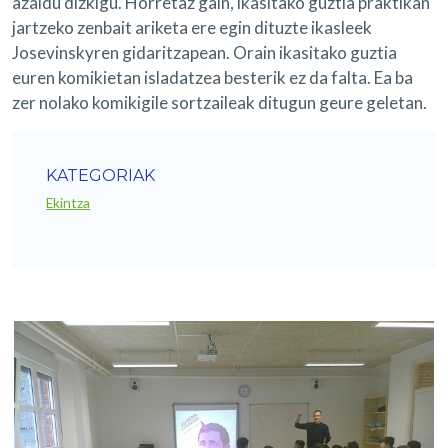
azaldu dizkigu. Horretaz gain, ikasitako guztia praktikan
jartzeko zenbait ariketa ere egin dituzte ikasleek
Josevinskyren gidaritzapean. Orain ikasitako guztia
euren komikietan isladatzea besterik ez da falta. Ea ba
zer nolako komikigile sortzaileak ditugun geure geletan.
KATEGORIAK
Ekintza