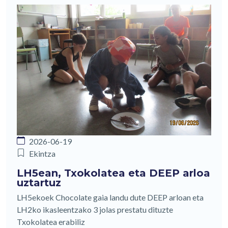
2026-06-19
Ekintza
LH5ean, Txokolatea eta DEEP arloa
uztartuz
LH5ekoek Chocolate gaia landu dute DEEP arloan eta
LH2ko ikasleentzako 3 jolas prestatu dituzte
Txokolatea erabiliz