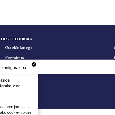
BESTE EDUKIAK
Gurekin lan egin
Kontaktua
Iradokizun postontzia
 konfigurazioa
gazioa
tarako, zure
taeraren jarraipena
tako cookie-n bidez