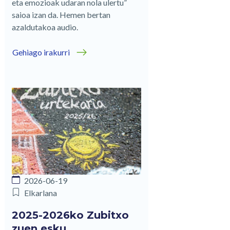
eta emozioak udaran nola ulertu”
saioa izan da. Hemen bertan
azaldutakoa audio.
Gehiago irakurri
2026-06-19
Elkarlana
2025-2026ko Zubitxo
zuen esku