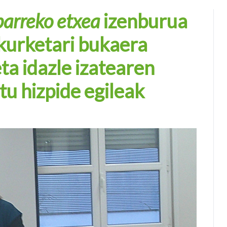
barreko etxea
izenburua
akurketari bukaera
ta idazle izatearen
tu hizpide egileak