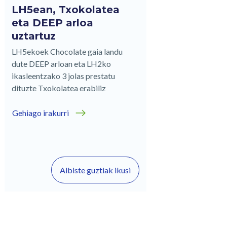
LH5ean, Txokolatea
eta DEEP arloa
uztartuz
LH5ekoek Chocolate gaia landu
dute DEEP arloan eta LH2ko
ikasleentzako 3 jolas prestatu
dituzte Txokolatea erabiliz
Gehiago irakurri
Albiste guztiak ikusi