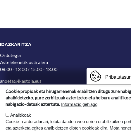
IDAZKARITZA
Ordutegia
Astelehenetik ostiralera
08:00 - 13:00 / 15:00 - 18:00
Pribatutasun
anoeta@ikastola.eus
943 65 29 32
(Idazkaritza)
Cookie propioak eta hirugarrenenak erabiltzen ditugu zure nabi
ahalbidetzeko, gure zerbitzuak aztertzeko eta helburu analitikoe
Ergoien, 5
nabigazio-datuak aztertuta.
Informazio gehiago
20270, Anoeta, Gipuzkoa
Analitikoak
Cookie-n arduradunari, lotuta dauden web orrien erabiltzaileen por
eta azterketa egitea ahalbidetzen dioten cookieak dira. Mota hone