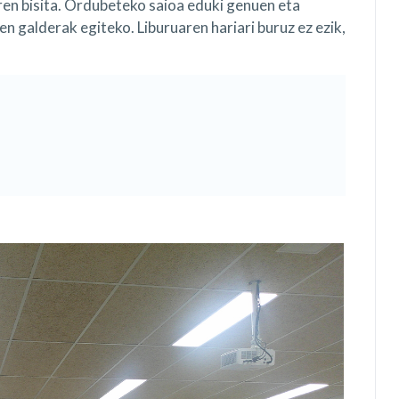
ren bisita. Ordubeteko saioa eduki genuen eta
en galderak egiteko. Liburuaren hariari buruz ez ezik,