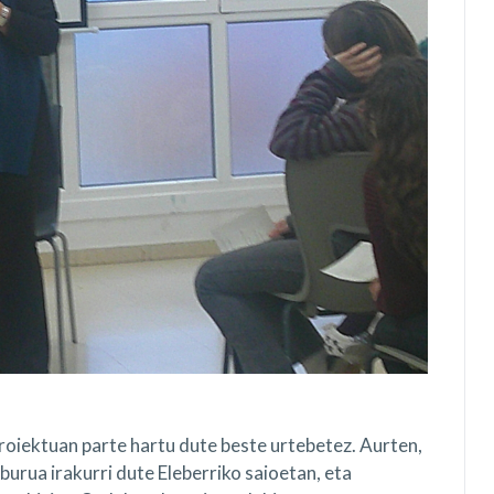
oiektuan parte hartu dute beste urtebetez. Aurten,
iburua irakurri dute Eleberriko saioetan, eta