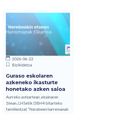
2026-06-22
Bizikidetza
Guraso eskolaren
azkeneko ikasturte
honetako azken saioa
Aurreko asteartean ,ekainaren
16ean, LH5etik DBH4 bitarteko
familientzat “Nerabeen harremanak