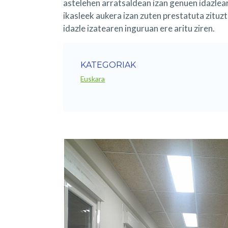
astelehen arratsaldean izan genuen idazlea
ikasleek aukera izan zuten prestatuta zituzt
idazle izatearen inguruan ere aritu ziren.
KATEGORIAK
Euskara