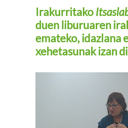
Irakurritako
Itsasla
duen liburuaren ir
emateko, idazlana e
xehetasunak izan di