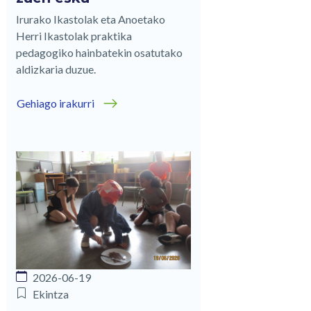
Irurako Ikastolak eta Anoetako
Herri Ikastolak praktika
pedagogiko hainbatekin osatutako
aldizkaria duzue.
Gehiago irakurri
2026-06-19
Ekintza