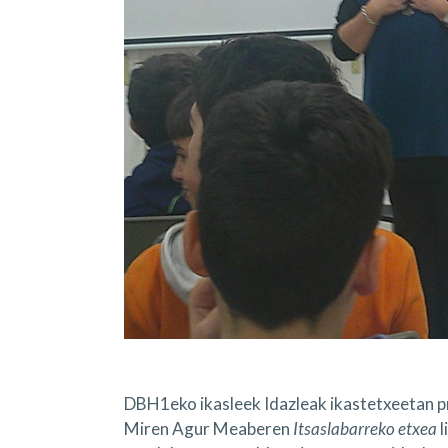
DBH1eko ikasleek Idazleak ikastetxeetan pr
Miren Agur Meaberen
Itsaslabarreko etxea
l