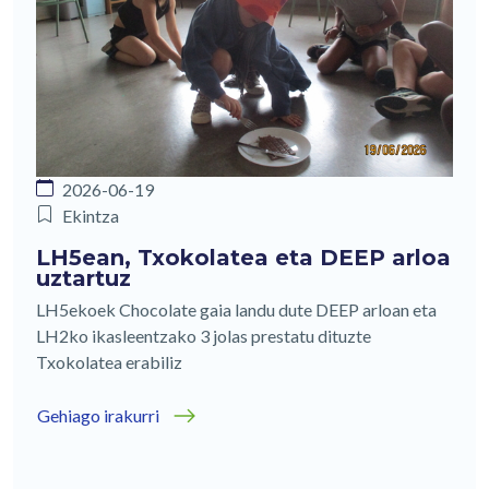
2026-06-19
Ekintza
LH5ean, Txokolatea eta DEEP arloa
uztartuz
LH5ekoek Chocolate gaia landu dute DEEP arloan eta
LH2ko ikasleentzako 3 jolas prestatu dituzte
Txokolatea erabiliz
Gehiago irakurri