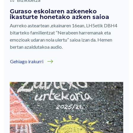
Guraso eskolaren azkeneko
ikasturte honetako azken saioa
Aurreko asteartean ,ekainaren 16ean, LH5etik DBH4
bitarteko familientzat “Nerabeen harremanak eta
emozioak udaran nola ulertu” saioa izan da. Hemen
bertan azaldutakoa audio.
Gehiago irakurri