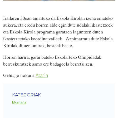
Irailaren 30ean amaituko da Eskola Kirolan izena emateko
aukera, eta eredu horren alde egin dute udalak, ikastetxeek
eta Eskola Kirola programa garatzen laguntzen duten
ikastetxeetako koordinatzaileek. Azpimarratu dute Eskola
Kirolak dituen onurak, besteak beste.
Horren harira, garai bateko Eskolarteko Olinpidadak
berreskuratzek asmo ere badagoela berretsi zen.
Gehiago irakurri
Ataria
KATEGORIAK
Elkarlana