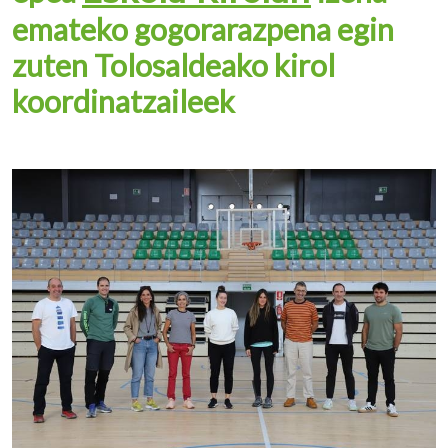
emateko gogorarazpena egin
zuten Tolosaldeako kirol
koordinatzaileek