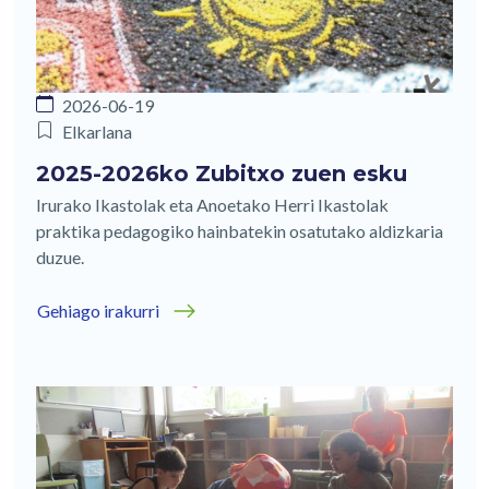
2026-06-19
Elkarlana
2025-2026ko Zubitxo zuen esku
Irurako Ikastolak eta Anoetako Herri Ikastolak
praktika pedagogiko hainbatekin osatutako aldizkaria
duzue.
Gehiago irakurri