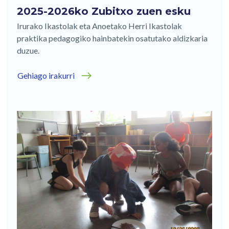
2025-2026ko Zubitxo zuen esku
Irurako Ikastolak eta Anoetako Herri Ikastolak
praktika pedagogiko hainbatekin osatutako aldizkaria
duzue.
Gehiago irakurri