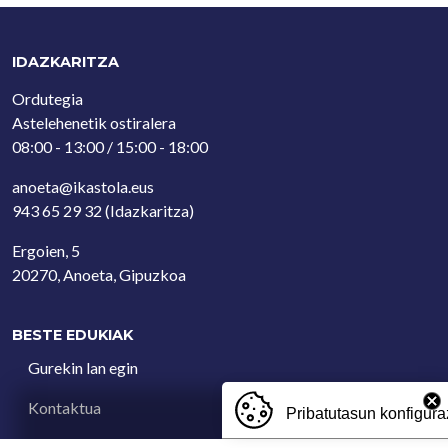
IDAZKARITZA
Ordutegia
Astelehenetik ostiralera
08:00 - 13:00 / 15:00 - 18:00
anoeta@ikastola.eus
943 65 29 32
(Idazkaritza)
Ergoien, 5
20270, Anoeta, Gipuzkoa
BESTE EDUKIAK
Gurekin lan egin
Kontaktua
Pribatutasun konfigura
Iradokizun postontzia