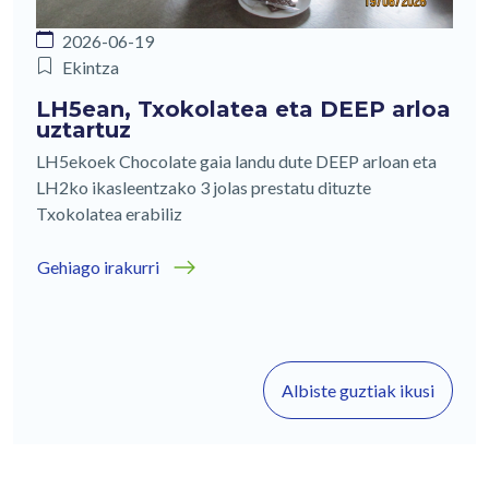
2026-06-19
Ekintza
LH5ean, Txokolatea eta DEEP arloa
uztartuz
LH5ekoek Chocolate gaia landu dute DEEP arloan eta
LH2ko ikasleentzako 3 jolas prestatu dituzte
Txokolatea erabiliz
Gehiago irakurri
Albiste guztiak ikusi