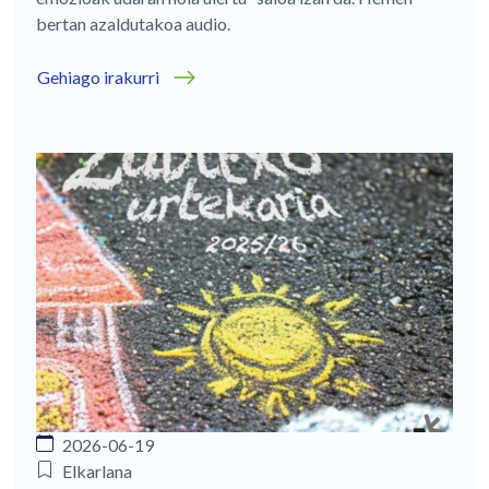
bertan azaldutakoa audio.
Gehiago irakurri
2026-06-19
Elkarlana