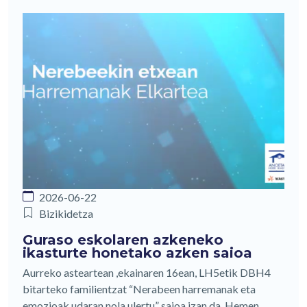
2026-06-22
Bizikidetza
Guraso eskolaren azkeneko
ikasturte honetako azken saioa
Aurreko asteartean ,ekainaren 16ean, LH5etik DBH4
bitarteko familientzat “Nerabeen harremanak eta
emozioak udaran nola ulertu” saioa izan da. Hemen