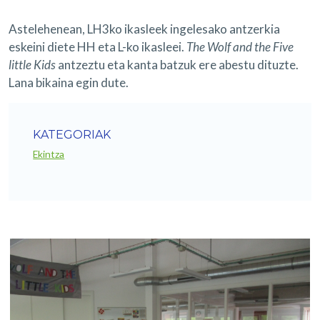
Astelehenean, LH3ko ikasleek ingelesako antzerkia
eskeini diete HH eta L-ko ikasleei.
The Wolf and the Five
little Kids
antzeztu eta kanta batzuk ere abestu dituzte.
Lana bikaina egin dute.
KATEGORIAK
Ekintza