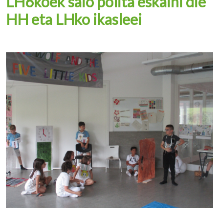
LH6koek saio polita eskaini die
HH eta LHko ikasleei